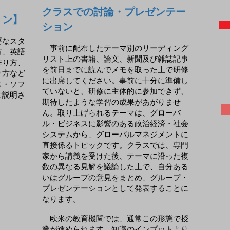
クラスでの討論・プレゼンテー
ョン】
ション
要なスタ
事前に配布したテーマ別のリーディング
方、英語
リスト上の書籍、論文、新聞及び雑誌記事
作り方、
を前日までに読んでメモを取った上で研修
り方など
に出席してください。事前に十分に準備し
ス・ソフ
ていないと、研修に主体的に参加できず、
ご説明さ
期待したような学習の成果があがりませ
ん。取り上げられるテーマは、グローバ
ル・ビジネスに影響のある政治経済・社会
システムから、グローバルマネジメントに
直接係るトピックです。クラスでは、専門
家から講義を受けた後、テーマに沿った複
数の異なる見解を議論した上で、自分ある
いはグループの意見をまとめ、グループ・
プレゼンテーションとして発表することに
なります。
欧米の教育機関では、通常この形態で授
業が進められます。知識のインプットより