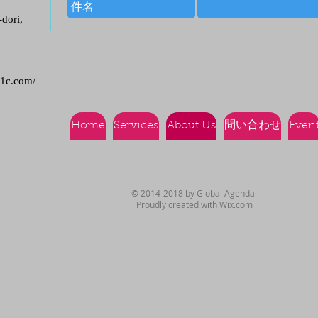
dori,
21c.com/
Home
Services
About Us
問い合わせ
Even
© 2014-2018 by Global Agenda
Proudly created with
Wix.com