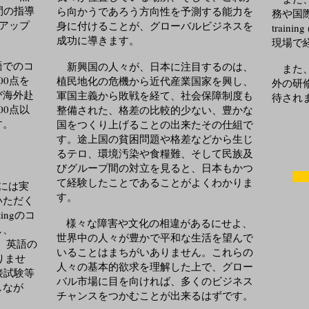
間の指導
ら向かうであろう方向性を予測する能力を
務や国際
点アップ
身に付けることが、グローバルビジネスを
train
成功に導きます。
現場で
語でのコ
新興国の人々が、日本に注目するのは、
また、
00点を
植民地化の危機から近代産業国家を興し、
外の研
び海外赴
軍国主義から敗戦を経て、社会保障制度も
待され
00点以
整備された、格差の比較的少ない、豊かな
す。
国をつくり上げることの出来たその仕組で
す。途上国の貧困問題や格差などから生じ
るテロ、環境汚染や食糧難、そして民族及
びグループ間の対立を見ると、日本もかつ
て経験したことであることがよくわかりま
者には実
す。
いただく
tingのコ
様々な障害や文化の相違があるにせよ、
し、
世界中の人々が豊かで平和な生活を望んで
も、英語の
いることはまちがいありません。これらの
ありませ
人々の基本的欲求を理解した上で、グロー
接試験等
バル市場に目を向ければ、多くのビジネス
しなが
チャンスをつかむことが出来るはずです。