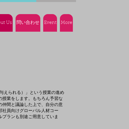
ut Us
問い合わせ
Event
More
えを与えられる）」という授業の進め
の授業をします。もちろん予習な
の仲間と議論した上で、自分の意
部社員向けグローバル人材コー
ルプランも別途ご用意していま