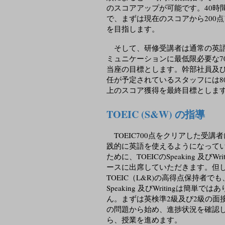
のスコアアップが可能です。40時
で、まずは現在のスコアから200
を目指します。
そして、研修受講者は通常の英
ミュニケーションに最低限必要な7
当座の目標とします。幹部社員及
任が予定されているスタッフには8
上のスコア獲得を最終目標としま
TOEIC (S&W) の指導
TOEIC700点をクリアした受講
践的に英語を使えるようになって
ために、TOEICのSpeaking 及びWri
ースに出席していただきます。但
TOEIC（L&R)の高得点保持者で
Speaking 及びWritingは簡単では
ん。まずは英検準2級及び2級の面
の問題から始め、進捗状況を確認
ら、授業を進めます。