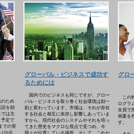
グローバル・ビジネスで成功す
グロ
るためには
国内でのビジネスも同じですが、グロー
この
信のため
バル・ビジネスを取り巻く社会環境は刻一
ログラ
英語を効
刻と変わっています。市場は、それが存在
全員で
スでは主
する社会と相互に依存し影響しあっていま
画案を
う予定で
すから、現代社会のシステムやそれを培っ
す。
れまでの実
てきた歴史をマクロな視点で見つめ、今
150点
我々が位置している場所、そして、これか
また、