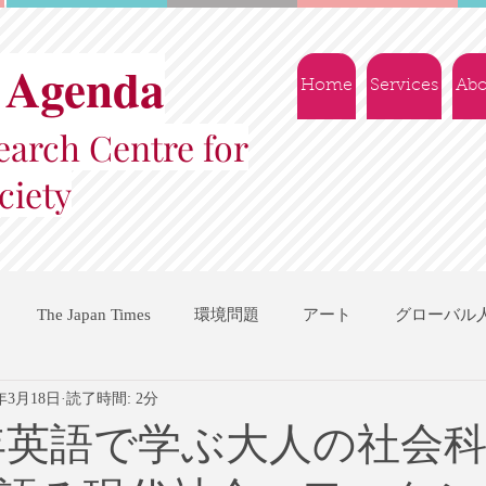
 Agenda
Home
Services
Abo
arch Centre for
ciety
The Japan Times
環境問題
アート
グローバル
2年3月18日
読了時間: 2分
国際機関
地域振興
ソーシャルビジネス
交流会
1年英語で学ぶ大人の社会