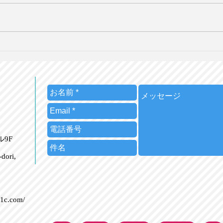
皇室典範改正を海外メディア
広告
はどう報じたか【英語で学ぶ
を国
大人の社会科】第129回
人の
7/26（日）20時＠オンライン
7/
ビル9F
dori,
21c.com/