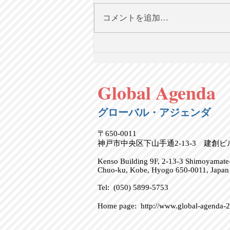
コメントを追加…
「共和党vs民主党」を超え
て：米国における政治選択の
ための分類論【英語で学ぶ大
Global Agenda
人の社会科】第130回
8/2（日）20時＠オンライン
グローバル・アジェンダ
〒650-0011
神戸市中央区下山手通2-13-3 建創
Kenso Building 9F, 2-13-3 Shimoyamate-
Chuo-ku, Kobe, Hyogo 650-0011, Japan
Tel: (050) 5899-5753
Home page:
http://www.global-agenda-