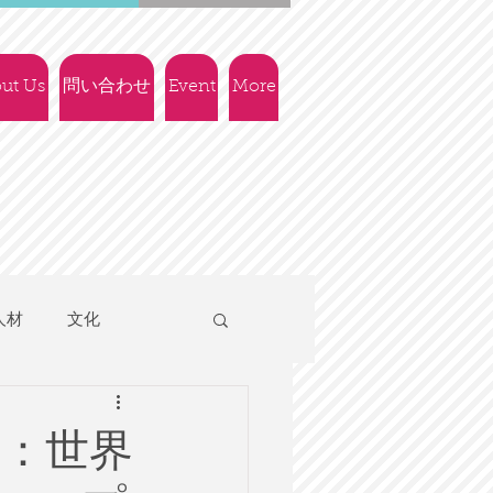
ut Us
問い合わせ
Event
More
人材
文化
人権
社会政策
科：世界