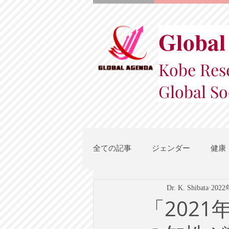
Global
Kobe Rese
Global So
全ての記事
ジェンダー
健康
Dr. K. Shibata
202
スポーツ
地域都市政策
「202