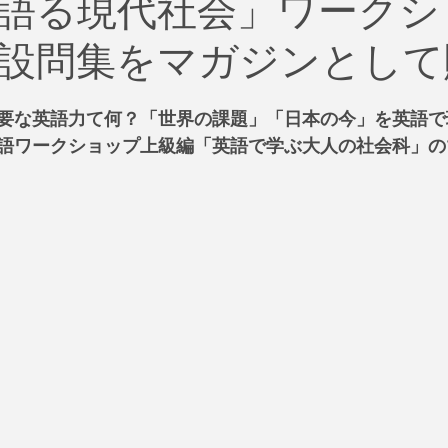
語る現代社会」ワークシ
治
ビジネス
リスク
ブランド
新型コロナウイ
設問集をマガジンとして
イティング
Global News
ソーシャル・メディア
資
要な英語力て何？「世界の課題」「日本の今」を英語で
語ワークショップ上級編「英語で学ぶ大人の社会科」の
SDGs