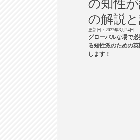
の知性が
労働
テクノロジー
政
の解説と
英語で学ぶ大人の社会科
ラ
更新日：
2022年3月24日
グローバルな場で必
る知性派のための英
建築・都市計画
まち歩き
します！