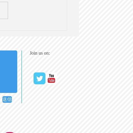
におけるAI活用のリスク
連が警告【英語で学ぶ大
社会科】第128回
19（日）20時＠オンライン
Join us on:
送信