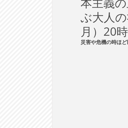
本主義の
労働
テクノロジー
政
ぶ大人の社
英語で学ぶ大人の社会科
ラ
月）20
災害や危機の時ほど
建築・都市計画
まち歩き