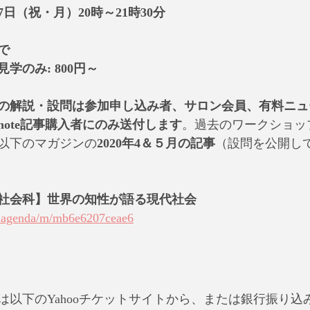
17日（祝・月）20時～21時30分
で
学のみ: 800円～
の解説・設問は参加申し込み者、サロン会員、有料ニュ
ote記事購入者にのみ送付します
。過去のワークショッ
以下のマガジンの
2020年4＆５月の記事
（設問を公開し
社会科】世界の知性が語る現代社会
balagenda/m/mb6e6207ceae6
】
は以下のYahooチケットサイトから、または銀行振り込