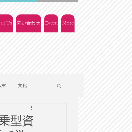
ut Us
問い合わせ
Event
More
人材
文化
人権
社会政策
乗型資