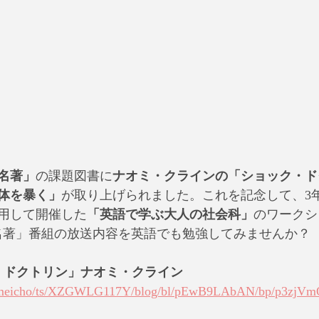
e名著」
の課題図書に
ナオミ・クラインの「ショック・ド
体を暴く」
が取り上げられました。これを記念して、3
用して開催した
「英語で学ぶ大人の社会科」
のワークシ
de名著」番組の放送内容を英語でも勉強してみませんか？
ク・ドクトリン」ナオミ・クライン
p/meicho/ts/XZGWLG117Y/blog/bl/pEwB9LAbAN/bp/p3zjVm