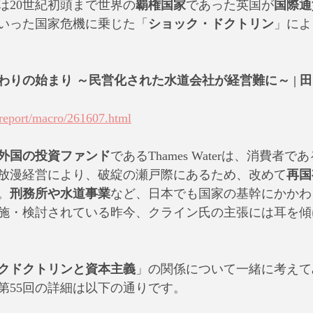
は20世紀初頭まで世界の
覇権国家
であった英国が
国際通
いった国家危機に乗じた「
ショック・ドクトリン
」によ
りの始まり ～民営化された水道会社が経営難に～ | 田中
/report/macro/261607.html
外国の投資ファンド
であるThames Waterは、消費者
放漫経営により、破綻の瀬戸際にあるため、改めて
再国
。
刑務所や水道事業
など、日本でも国家の基幹にかかわ
施・検討されている昨今、クライン氏の主張には耳を傾
クドクトリンと資本主義
」の関係について一緒に考えて
第55回の詳細は以下の通りです。