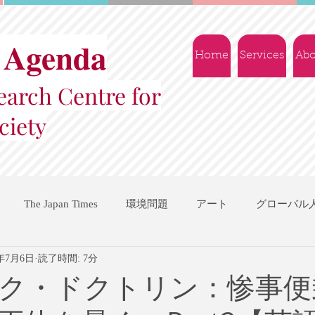
 Agenda
Home
Services
Abo
arch Centre for
ciety
The Japan Times
環境問題
アート
グローバル
3年7月6日
読了時間: 7分
国際機関
地域振興
ソーシャルビジネス
交流会
ク・ドクトリン：惨事便