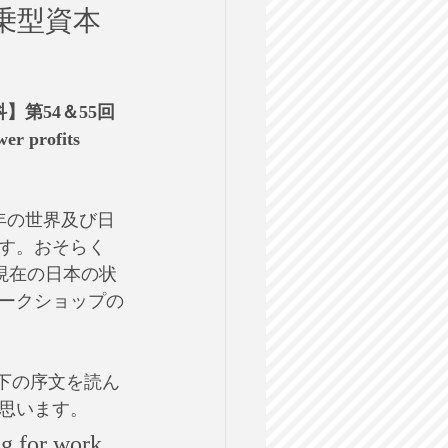
乗型資本
】
】第54＆55回
er profits 
年の世界及び日
す。おそらく
が現在の日本の状
ークショップの
る以下の序文を読ん
思います。
ng for work 