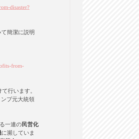
rom-disaster?
いて簡潔に説明
fits-from-
けて行います。
ランプ元大統領
る一連の
民営化
機
に瀕していま