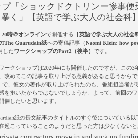
ップ「ショックドクトリンー惨事便
を暴く」【英語で学ぶ大人の社会科
祝）20時＠オンライン
で開催する【
英語で学ぶ大人の社会科
e Guarudain紙
への寄稿記事（
Naomi Klein: how pow
用した
ワークショップのPart2（後半）
です。
ワークショップは2020年にも開催したのですが、この3
、改めてこの記事を取り上げる意義があると思うからで
e名著」で、彼女の著作が取り上げられたのも、番組担当者
感を抱いたからではないでしょうか。よって、前回のワ
開催したいと思います。
のThe Guardian紙の長文記事のタイトルのすぐ後についてい
在起こっていることのようだと思った方は少なくないと
 private contractors move in and suck up fundi