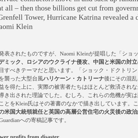
at all – then those billions get cut from gover
Grenfell Tower, Hurricane Katrina revealed a d
Naomi Klein
発表されたものですが、Naomi Kleinが提唱した「シ
デミック、ロシアのウクライナ侵攻、中国と米国の対立
目すべきテーマだと思います。「ショック・ドクトリン
国を襲った大型台風
ハリケーン・カトリーナ
後にその混乱
益を得た上に、実際の被害者たちはほとんど救済されな
導き出された理論でした。むしろ、これらの危機が実は
ことをKlein氏はその著書のなかで描き出しています。
の米国大統領就任と英国の高層公営住宅の火災後の政治
 Guardianへの寄稿記事です。
er profits from disaster