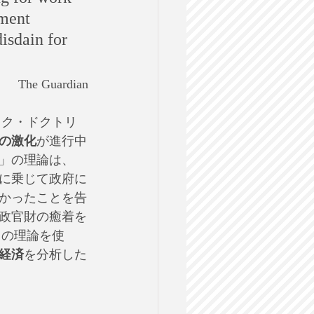
nment 
isdain for 
The Guardian
ョック・ドクトリ
の激化
が進行中
」の理論は、
に乗じて政府に
かったことを告
政官財の癒着を
この理論を使
経済
を分析した