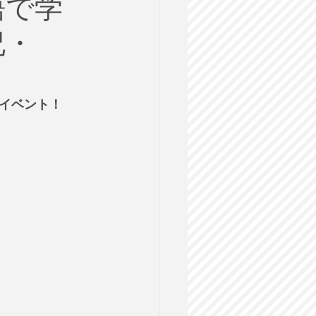
語で学
ルス
祝・
格試験
イベント！