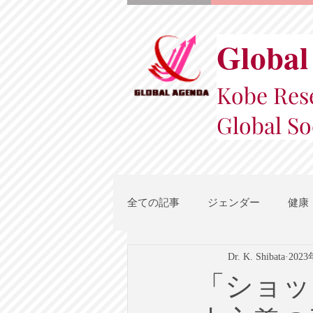
Global
Kobe Rese
Global So
全ての記事
ジェンダー
健康
Dr. K. Shibata
202
スポーツ
地域都市政策
「ショッ