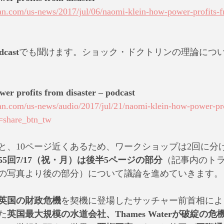
an.com/us-news/2017/jul/06/naomi-klein-how-power-profits-f
dcast
でも聞けます。ショック・ドクトリンの理論につ
er profits from disaster – podcast
an.com/us-news/audio/2017/jul/21/naomi-klein-how-power-pro
=share_btn_tw
と、10ページ近くあるため、ワークショップは2回に分
55回7/17（祝・月）は後半5ページの部分
（記事内のト
の写真より後の部分）について議論を進めていきます。
年の英国の財政危機
を契機に登場したサッチャー前首相によ
た
英国最大規模の水道会社、Thames Waterが破綻の危