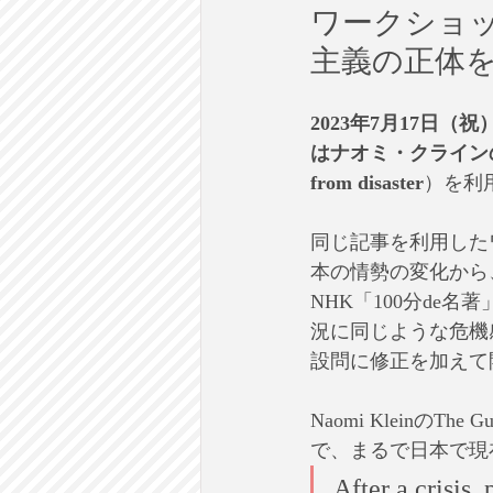
ワークショ
主義の正体
2023年7月17日（
はナオミ・クラインのTh
from disaster
）を利
同じ記事を利用した
本の情勢の変化から
NHK「100分d
況に同じような危機
設問に修正を加えて
Naomi Klein
で、まるで日本で現
After a crisis,