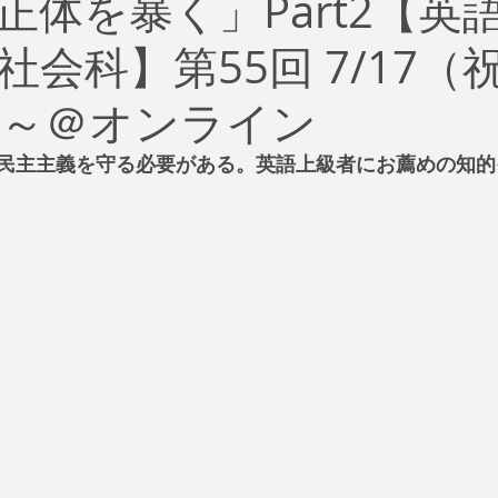
正体を暴く」Part2【英
治
ビジネス
リスク
ブランド
新型コロナウイ
会科】第55回 7/17（
イティング
Global News
ソーシャル・メディア
資
時～＠オンライン
民主主義を守る必要がある。英語上級者にお薦めの知的
SDGs