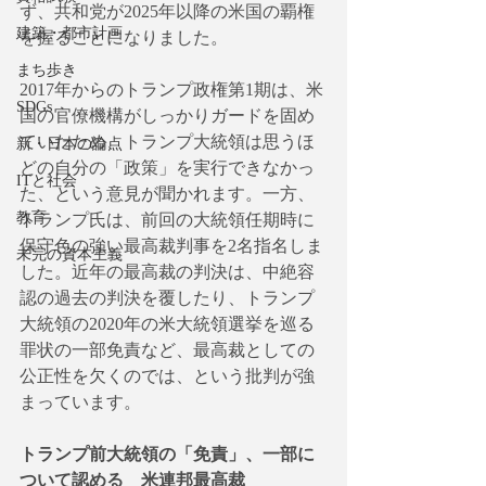
ず、共和党が2025年以降の米国の覇権
建築・都市計画
を握ることになりました。
まち歩き
2017年からのトランプ政権第1期は、米
SDGs
国の官僚機構がしっかりガードを固め
ていたため、トランプ大統領は思うほ
新・日本の論点
どの自分の「政策」を実行できなかっ
ITと社会
た、という意見が聞かれます。一方、
教育
トランプ氏は、前回の大統領任期時に
保守色の強い最高裁判事を2名指名しま
未完の資本主義
した。近年の最高裁の判決は、中絶容
認の過去の判決を覆したり、トランプ
大統領の2020年の米大統領選挙を巡る
罪状の一部免責など、最高裁としての
公正性を欠くのでは、という批判が強
まっています。
トランプ前大統領の「免責」、一部に
ついて認める　米連邦最高裁