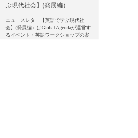
ぶ現代社会】(発展編）
ニュースレター【英語で学ぶ現代社
会】(発展編）はGlobal Agendaが運営す
るイベント・英語ワークショップの案
内及び解説と設問を加えた記事を配信
しています。主要な英語メディアで発
表される現代社会のターニングポイン
トになるような重要なニュース記事・
論説文を理解するための手助けとして
ご利用ください。
https://globala.substack.com/subscribe
英語で学ぶ現代社会【発展編】有料ニ
ュースレターの購読会員（メンバー）
はワークショップの解説＆設問記事を
毎回受取れる他、月1回、ワークショッ