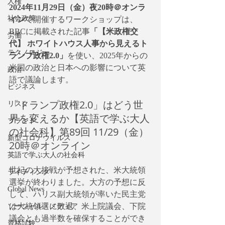
人権
2024年11月29日（金）夜20時＠オンラ
社会政策
イン
で開催するワークショップは、
BBCに掲載された記事
「【米政権交
労働
代】 ホワイトハウス人事から見えるト
テクノロジー
ランプ政権2.0」
を使い、2025年からの
米国の政治と日本への影響について英
政治
語で議論します。
ビジネス
「トランプ政権2.0」はどう世
リスク
界を変えるか【英語で学ぶ大人
ブランド
の社会科】第89回 11/29（金）
新型コロナウイルス
20時＠オンライン
英語で学ぶ大人の社会科
世紀の大接戦が予想された、米大統領
ライティング
選挙が終わりました。大方の予想に反
Global News
して、ハリス副大統領が率いた民主党
は大統領選に敗退、米上院議会、下院
ソーシャル・メディア
議会とも過半数を確保することができ
資格試験