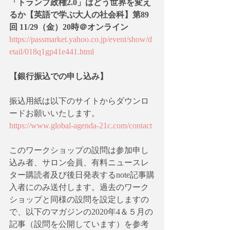
「トランプ政権2.0」はどう世界を変え
るか【英語で学ぶ大人の社会科】第89
回 11/29（金）20時＠オンライン
https://passmarket.yahoo.co.jp/event/show/d
etail/018q1gp41e441.html
【銀行振込での申し込み】
振込用紙は以下のサイトからダウンロ
ードお願いいたします。
https://www.global-agenda-21c.com/contact
このワークショップの設問は参加申し
込み者、サロン会員、有料ニュースレ
ター購読者及び後日発表するnote記事購
入者にのみ送付します。過去のワーク
ショップと同様の設問を設定しますの
で、以下のマガジンの2020年4＆５月の
記事（設問を公開しています）を参考