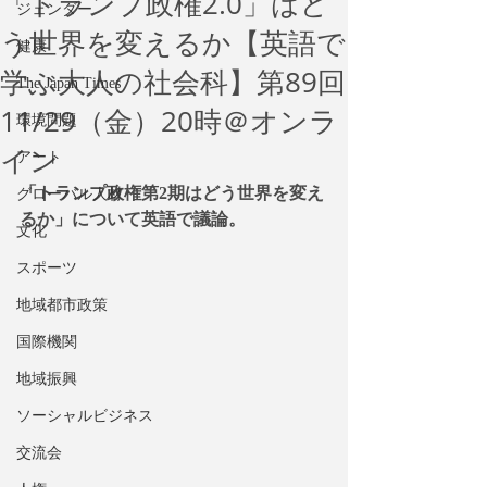
「トランプ政権2.0」はど
ジェンダー
う世界を変えるか【英語で
健康
学ぶ大人の社会科】第89回
The Japan Times
11/29（金）20時＠オンラ
環境問題
イン
アート
「トランプ政権第2期はどう世界を変え
グローバル人材
るか」について英語で議論。
文化
スポーツ
地域都市政策
国際機関
地域振興
ソーシャルビジネス
交流会