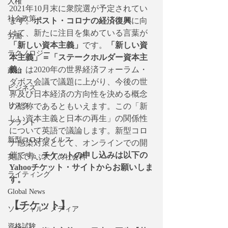
人権
2021年10月末に衆院選が予定されてい
社会政策
ます。
ポスト・コロナの経済復興
に向
けて、新たに注目を集めている言葉が
労働
「新しい資本主義」
です。
「新しい資
テクノロジー
本主義」＝「ステークホルダー資本主
義」
は2020年の世界経済フォーラム・
政治
ダボス会議で議題に上がり、今後の世
ビジネス
界及び日本経済の方向性を決める概念
リスク
の総称であるともいえます。この「新
しい資本主義と日本の再生」の関係性
ブランド
について英語で議論します。新型コロ
新型コロナウイルス
ナ感染対策として、オンラインでの開
催です。
チケットの申し込みは以下の
英語で学ぶ大人の社会科
Yahooチケット・サイトからお願いしま
ライティング
す。
Global News
【チケット】
ソーシャル・メディア
資格試験