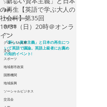
「新しい資本主義」と日本
ジェンダー
の再生【英語で学ぶ大人の
健康
社会科】第35回
The Japan Times
10/31（日）20時＠オンラ
環境問題
イン
アート
「新しい資本主義」と日本の再生につ
グローバル人材
いて英語で議論。英語上級者にお薦め
文化
の知的イベント!
スポーツ
地域都市政策
国際機関
地域振興
ソーシャルビジネス
交流会