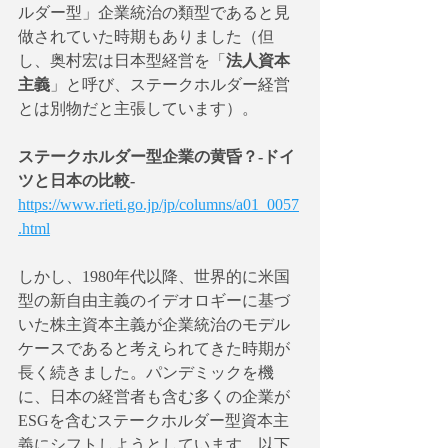
ルダー型」企業統治の類型であると見
做されていた時期もありました（但
し、奥村宏は日本型経営を「
法人資本
主義
」と呼び、ステークホルダー経営
とは別物だと主張しています）。
ステークホルダー型企業の黄昏？-ドイ
ツと日本の比較- 
https://www.rieti.go.jp/jp/columns/a01_0057
.html
しかし、1980年代以降、世界的に米国
型の新自由主義のイデオロギーに基づ
いた株主資本主義が企業統治のモデル
ケースであると考えられてきた時期が
長く続きました。パンデミックを機
に、日本の経営者も含む多くの企業が
ESGを含むステークホルダー型資本主
義にシフトしようとしています。以下