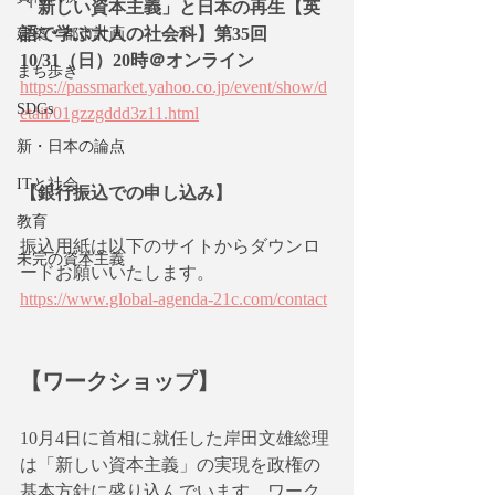
「新しい資本主義」と日本の再生【英
語で学ぶ大人の社会科】第35回 
建築・都市計画
10/31（日）20時＠オンライン
まち歩き
https://passmarket.yahoo.co.jp/event/show/d
SDGs
etail/01gzzgddd3z11.html
新・日本の論点
ITと社会
【銀行振込での申し込み】
教育
振込用紙は以下のサイトからダウンロ
未完の資本主義
ードお願いいたします。
https://www.global-agenda-21c.com/contact
【ワークショップ】
10月4日に首相に就任した岸田文雄総理
は「新しい資本主義」の実現を政権の
基本方針に盛り込んでいます。ワーク