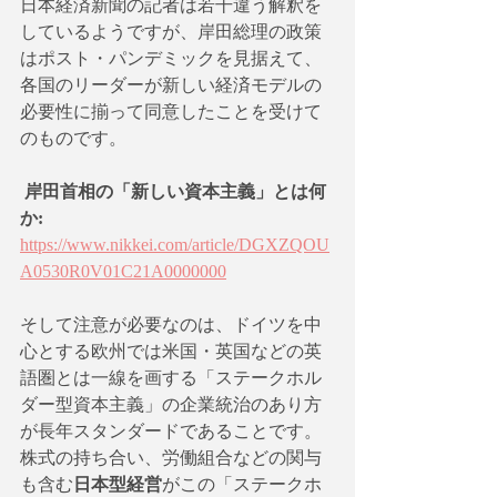
日本経済新聞の記者は若干違う解釈を
しているようですが、岸田総理の政策
はポスト・パンデミックを見据えて、
各国のリーダーが新しい経済モデルの
必要性に揃って同意したことを受けて
のものです。
岸田首相の「新しい資本主義」とは何
か:  
https://www.nikkei.com/article/DGXZQOU
A0530R0V01C21A0000000
そして注意が必要なのは、ドイツを中
心とする欧州では米国・英国などの英
語圏とは一線を画する「ステークホル
ダー型資本主義」の企業統治のあり方
が長年スタンダードであることです。
株式の持ち合い、労働組合などの関与
も含む
日本型経営
がこの「ステークホ