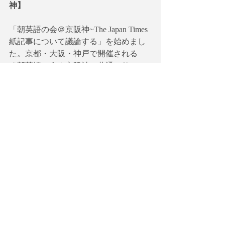
神】
「朝英語の会＠京阪神~The Japan Times
紙記事について議論する」を始めまし
た。京都・大阪・神戸で開催される
「朝英語の会＠京阪神」共通のサロン
です。詳細に関しては以下のリンクを
参照してください。
【HP】
https://globalagenda.wixsite.com/morningen
glish
【英語で学ぶ大人の社会科】
noteのサークルを始めました。もっと社
会問題について学びたい、英語のスキ
ルを進化させたいという方のための一
石二鳥、欲張りなサークルの立ち上げ