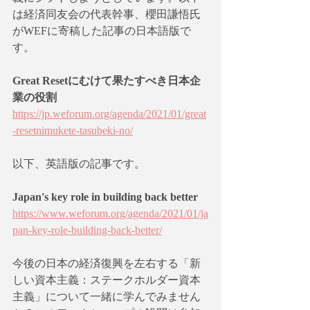
は経済同友会の代表幹事、櫻田謙悟氏
がWEFに寄稿した記事の日本語版で
す。
Great Resetにむけて果たすべき日本企
業の役割
https://jp.weforum.org/agenda/2021/01/great
-resetnimukete-tasubeki-no/
以下、英語版の記事です。
Japan's key role in building back better
https://www.weforum.org/agenda/2021/01/ja
pan-key-role-building-back-better/
今後の日本の経済復興を左右する「新
しい資本主義：ステークホルダー資本
主義」について一緒に学んでみません