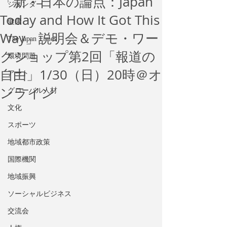
「新・日本の論点：Japan
ジェンダー
Today and How It Got This
健康
Way」説明会＆デモ・ワー
The Japan Times
クショップ第2回「報道の
環境問題
自由」1/30（日）20時＠オ
アート
ンライン
グローバル人材
文化
スポーツ
地域都市政策
国際機関
地域振興
ソーシャルビジネス
交流会