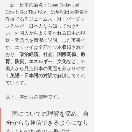
「新・日本の論点：Japan Today and 
How It Got This Way」は早稲田大学名誉
教授であるジェームス・M・バーダマ
ン先生が「日本人なら知っておきた
い、外国人からよく聞かれる日本の現
状・問題点を簡潔に説明」した著書で
す。エッセイは全部で47本収録されて
おり、
政治経済、社会、国際関係、教
育、防災、エネルギー、文化
など、外
国人から見た日本の問題を分かりやす
く
英語・日本語の対訳
で解説してくれ
ています。
以下、本からの抜粋です。
「国についての理解を深め、自
分からも発信できるようになり
たい人のための一冊です。