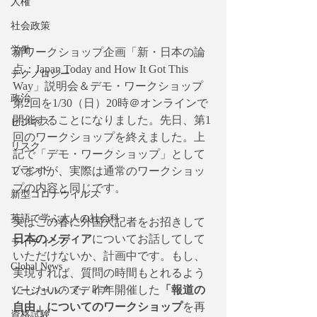
人権
社会政策
労働
新ワークショップ企画「新・日本の論
点：Japan Today and How It Got This 
テクノロジー
Way」説明会＆デモ・ワークショップ
政治
第2回を1/30（日）20時＠オンラインで
開催することになりました。先日、第1
ビジネス
回のワークショップを終えました。上
リスク
記で「デモ・ワークショップ」として
ブランド
いますが、実際は通常のワークショッ
プの内容と同じです。
新型コロナウイルス
英語で学ぶ大人の社会科
実はこの春に外国人記者をお招きして
日本のメディア
についてお話してして
ライティング
いただけないか、計画中です。もし、
Global News
実現すれば、質問の時間もとれるよう
にしたいので、昨年開催した
「報道の
ソーシャル・メディア
自由」についてのワークショップ
を再
資格試験