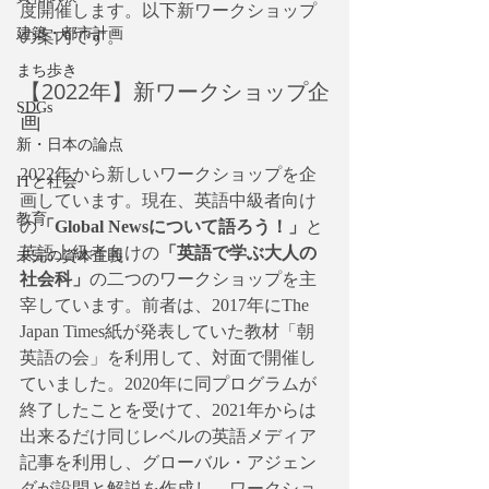
度開催します。以下新ワークショップ
建築・都市計画
の案内です。
まち歩き
【2022年】新ワークショップ企
SDGs
画
新・日本の論点
2022年から新しいワークショップを企
ITと社会
画しています。現在、英語中級者向け
教育
の
「Global Newsについて語ろう！」
と
英語上級者向けの
「英語で学ぶ大人の
未完の資本主義
社会科」
の二つのワークショップを主
宰しています。前者は、2017年にThe 
Japan Times紙が発表していた教材「朝
英語の会」を利用して、対面で開催し
ていました。2020年に同プログラムが
終了したことを受けて、2021年からは
出来るだけ同じレベルの英語メディア
記事を利用し、グローバル・アジェン
ダが設問と解説を作成し、ワークショ