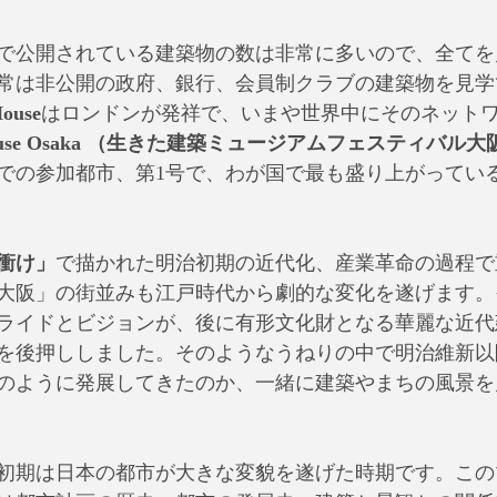
21で公開されている建築物の数は非常に多いので、全て
常は非公開の政府、銀行、会員制クラブの建築物を見学
ouse
はロンドンが発祥で、いまや世界中にそのネット
House Osaka （生きた建築ミュージアムフェスティバル
での参加都市、第1号で、わが国で最も盛り上がってい
衝け」
で描かれた明治初期の近代化、産業革命の過程で
大阪」の街並みも江戸時代から劇的な変化を遂げます。
ライドとビジョンが、後に有形文化財となる華麗な近代
を後押ししました。そのようなうねりの中で明治維新以
のように発展してきたのか、一緒に建築やまちの風景を
初期は日本の都市が大きな変貌を遂げた時期です。この