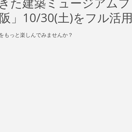
きた建築ミュージアムフ
治
ビジネス
リスク
ブランド
新型コロナウイ
」10/30(土)をフル活
イティング
Global News
ソーシャル・メディア
資
1をもっと楽しんでみませんか？
SDGs