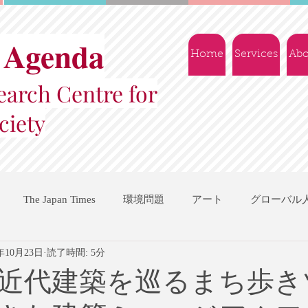
 Agenda
Home
Services
Abo
arch Centre for
ciety
The Japan Times
環境問題
アート
グローバル
1年10月23日
読了時間: 5分
国際機関
地域振興
ソーシャルビジネス
交流会
近代建築を巡るまち歩き