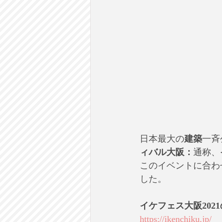
日本最大の
建築
一斉
ィバル大阪：
通称、
このイベントに合わ
した。
イケフェス大阪202
https://ikenchiku.jp/