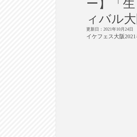
ー】「生
労働
テクノロジー
政
ィバル大阪
英語で学ぶ大人の社会科
ラ
更新日：
2021年10月24日
イケフェス大阪202
建築・都市計画
まち歩き