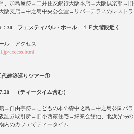
台、加島屋跡→三井住友銀行大阪本店→大阪倶楽部→旧
大阪支店→中之島中央公会堂→リバーテラスのレストラ
9：30　フェスティバル・ホール　１Ｆ大階段近く
ール　アクセス
l.jp/access.html
近代建築巡りツアー①
0～17:20　（ティータイム含む）
館→自由亭跡→こどもの本の森中之島→中之島公園バラ
阪証券取引所→旧小西家住宅→綿業会館他、北浜界隈の
物内のカフェでティータイム