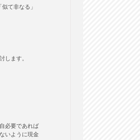
「似て非なる」
討します。
自必要であれば
ないように現金