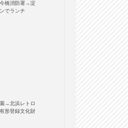
今橋消防署→淀
ンでランチ
園→北浜レトロ
有形登録文化財