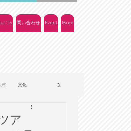
ut Us
問い合わせ
Event
More
人材
文化
人権
社会政策
ツア