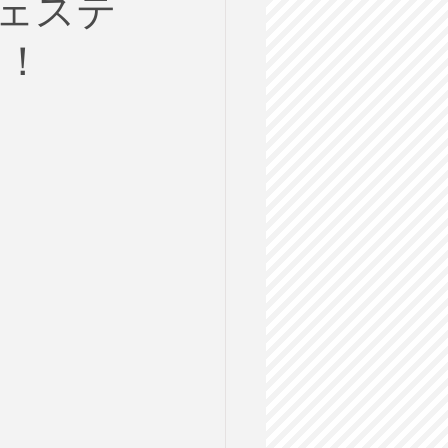
ェステ
ルス
用！
格試験