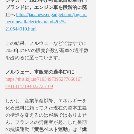
ジャガー、2025年から電気自動車専門
ブランドに。エンジン車を段階的に廃
止へ
https://japanese.engadget.com/jaguar-
become-all-electric-brand-2025-
210544910.html
この結果、ノルウェーなどではすでに
2020年のEVの販売台数が新車の過半数
を占めるに至っています。
ノルウェー、車販売の過半EVに
https://this.kiji.is/719349739527766016?
c=113147194022725109
しかし、産業革命以降、エネルギーを
化石燃料に頼ってきた現在の資本主義
の構造を変えるのは容易ではありませ
ん。フランスの労働者が起こした長期
の抗議運動『
黄色ベスト運動
』は
「燃