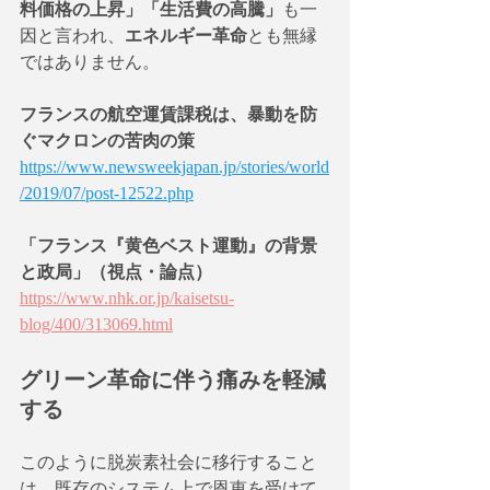
料価格の上昇」「生活費の高騰」
も一
因と言われ、
エネルギー革命
とも無縁
ではありません。
フランスの航空運賃課税は、暴動を防
ぐマクロンの苦肉の策
https://www.newsweekjapan.jp/stories/world
/2019/07/post-12522.php
「フランス『黄色ベスト運動』の背景
と政局」（視点・論点）
https://www.nhk.or.jp/kaisetsu-
blog/400/313069.html
グリーン革命に伴う痛みを軽減
する
このように脱炭素社会に移行すること
は、既存のシステム上で恩恵を受けて