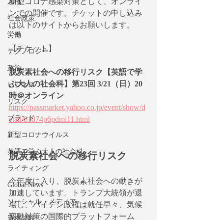
新型コロナ感染対策として、オンライ
人権
ンでの開催です。チケットの申し込み
社会政策
は以下のサイトからお願いします。
労働
【チケット】
テクノロジー
政治
脱炭素社会への移行リスク【英語で学
ぶ大人の社会科】第23回 3/21（日）20
ビジネス
時＠オンライン
リスク
https://passmarket.yahoo.co.jp/event/show/d
ブランド
etail/01074p6pdmi11.html
新型コロナウイルス
英語で学ぶ大人の社会科
脱炭素社会への移行リスク
ライティング
今年度に入り、脱炭素社会への動きが
Global News
加速しています。トランプ大統領が退
ソーシャル・メディア
場し、バイデン政権は就任早々、気候
変動対策の国際的プラットフォーム
資格試験