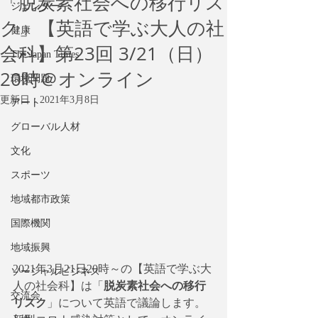
「脱炭素社会への移行リス
ジェンダー
ク」【英語で学ぶ大人の社
健康
会科】第23回 3/21（日）
The Japan Times
20時＠オンライン
環境問題
更新日：
2021年3月8日
アート
グローバル人材
文化
スポーツ
地域都市政策
国際機関
地域振興
2021年3月21日20時～の【英語で学ぶ大
ソーシャルビジネス
人の社会科】は「
脱炭素社会への移行
交流会
リスク
」について英語で議論します。