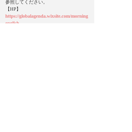
参照してください。
【HP】
https://globalagenda.wixsite.com/morning
english
【英語で学ぶ大人の社会科】
noteのサークルを始めました。もっと社
会問題について学びたい、英語のスキ
ルを進化させたいという方のための一
石二鳥、欲張りなサークルの立ち上げ
を目指しています。ワークショップだ
けでなく「大人のための社会見学」も
計画中！メンバー募集中です。
【英語で学ぶ大人の社会科】サークル
https://note.com/globalagenda/circle
環境問題
英語で学ぶ大人の社会科