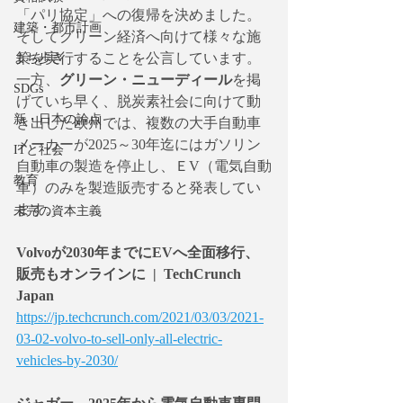
「パリ協定」への復帰を決めました。
建築・都市計画
そしてグリーン経済へ向けて様々な施
策を実行することを公言しています。
まち歩き
一方、
グリーン・ニューディール
を掲
SDGs
げていち早く、脱炭素社会に向けて動
新・日本の論点
き出した欧州では、複数の大手自動車
メーカーが2025～30年迄にはガソリン
ITと社会
自動車の製造を停止し、ＥV（電気自動
教育
車）のみを製造販売すると発表してい
ます。
未完の資本主義
Volvoが2030年までにEVへ全面移行、
販売もオンラインに  |  TechCrunch 
Japan
https://jp.techcrunch.com/2021/03/03/2021-
03-02-volvo-to-sell-only-all-electric-
vehicles-by-2030/