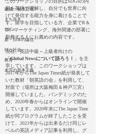
このワークショップの目的はSDGsの内
容を英語で理解し、自分でも世界に向
建築・都市計画
けて発信する能力を身に着けることで
まち歩き
す。留学を目指している方、企業でR＆
SDGs
D、マーケティング、海外関連の部署に
勤務する人にお薦めの内容です。
新・日本の論点
ITと社会
現在、英語中級～上級者向けの
「
Global Newsについて語ろう！
」を主
教育
宰しています。このワークショップは
未完の資本主義
2017年からThe Japan Times紙が発表して
いた教材「朝英語の会」を利用して、
対面で（場所は大阪梅田＆神戸三宮）
開催していました。パンデミックのた
め、2020年春からはオンラインで開催
しています。2020年末にThe Japan Time
紙が同プログラムが終了したことを受
けて、2021年からは出来るだけ同じレ
ベルの英語メディア記事を利用し、グ