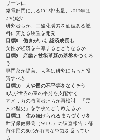
リーンに
発電部門によるCO2排出量、2019年は
2％減少
研究者らが、二酸化炭素を価値ある燃
料に変える装置を開発
目標8　働きがいも 経済成長も
女性が経済を主導するとどうなるか
目標9　産業と技術革新の基盤をつくろ
う
専門家が提言、大学は研究にもっと投
資すべき
目標10　人や国の不平等をなくそう
8人が世界の富の半分を支配する
アメリカの教育者たちが再検討　「黒
人の歴史」を学校でどう教えるか
目標11　住み続けられるまちづくりを
世界保健機関（WHO）の調査報告：都
市住民の80%が有害な空気を吸ってい
る