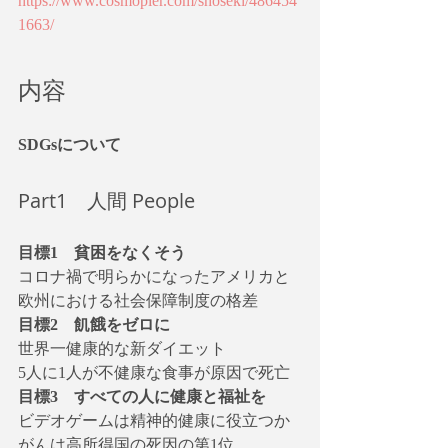
https://www.cosmopier.com/shoseki/486454
1663/
内容
SDGsについて
Part1　人間 People
目標1　貧困をなくそう
コロナ禍で明らかになったアメリカと
欧州における社会保障制度の格差
目標2　飢餓をゼロに
世界一健康的な新ダイエット
5人に1人が不健康な食事が原因で死亡
目標3　すべての人に健康と福祉を
ビデオゲームは精神的健康に役立つか
がんは高所得国の死因の第1位