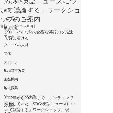
「SDGs英語ニュースにつ
ジェンダー
いて議論する」ワークショ
健康
ップのご案内
The Japan Times
更新日：
2023年7月4日
環境問題
グローバルな場で必要な英語力を最速
アート
で身に着ける
グローバル人材
文化
スポーツ
地域都市政策
国際機関
地域振興
ソーシャルビジネス
2022年から2023年まで、オンラインで
開催していた「SDGs英語ニュースにつ
交流会
いて議論する」ワークショップ。現