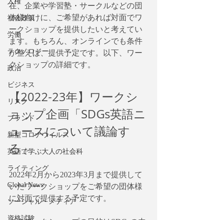
人権
在、企業や学習塾・サークルなどの団
体様向けに、ご希望があれば対面でワ
社会政策
ークショップを提供したいと考えてい
労働
ます。もちろん、オンラインでも条件
テクノロジー
が整えば、提供予定です。以下、ワー
クショップの詳細です。
政治
ビジネス
【2022-23年】ワークシ
リスク
ョップ企画「SDGs英語ニ
ブランド
ュースについて議論す
新型コロナウイルス
る」
英語で学ぶ大人の社会科
ライティング
2022年2月から2023年3月まで提供して
Global News
いたワークショップをご希望の団体様
に対面で提供する予定です。
ソーシャル・メディア
資格試験