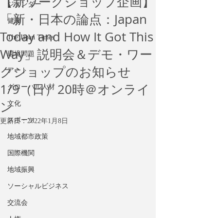
【新ワークショップ企画】
ジェンダー
「新・日本の論点：Japan
健康
Today and How It Got This
The Japan Times
Way」説明会＆デモ・ワー
環境問題
クショップのお知らせ
アート
1/9（日）20時＠オンライ
グローバル人材
ン
文化
スポーツ
更新日：
2022年1月8日
地域都市政策
国際機関
地域振興
ソーシャルビジネス
交流会