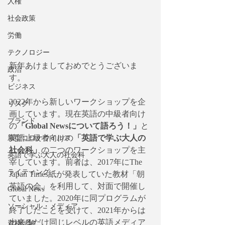
人権
社会政策
労働
テクノロジー
新年あけましておめでとうございま
政治
す。
ビジネス
2022年から新しいワークショップを企
リスク
画しています。現在英語の中級者向け
ブランド
の
「Global Newsについて語ろう！」
と
英語上級者向けの
「英語で学ぶ大人の
新型コロナウイルス
社会科」
の二つのワークショップを主
英語で学ぶ大人の社会科
宰しています。前者は、2017年にThe 
ライティング
Japan Times紙が発表していた教材「朝
英語の会」を利用して、対面で開催し
Global News
ていました。2020年に同プログラムが
ソーシャル・メディア
終了したことを受けて、2021年からは
出来るだけ同じレベルの英語メディア
資格試験