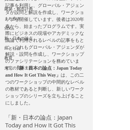
記事を利用し、グローバル・アジェン
建築・都市計画
ダが設問と解説を作成し、ワークショ
まち歩き
ップを開催しています。後者は2020年
春から、始まったプログラムです。実
SDGs
際にビジネスの現場やアカデミックな
新・日本の論点
議論で利用されるレベルの記事をもと
に、これもグローバル・アジェンダが
ITと社会
解説・設問を作成し、ワークショップ
教育
のファシリテーションを務めていま
す。
「新・日本の論点：Japan Today 
未完の資本主義
and How It Got This Way」
は、この二
つのワークショップの中間的なレベル
の教材であると判断し、新しいワーク
ショップのシリーズを立ち上げること
にしました。
「新・日本の論点：Japan 
Today and How It Got This 