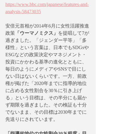
https://www.bbc.com/japanese/features-and-
analysis-58473035
安倍元首相が2014年6月に女性活躍推進
政策
「ウーマノミクス」
を提唱して7が
過ぎました。「ジェンダー平等」「多
様性」という言葉は、日本でもSDGsや
ESGなどの政策決定やマネジメント・
投資にかかわる基準の進化とともに、
毎日のようにメディアやSNSで目にし
ない日はないくらいです。一方、前政
権が掲げた「2020年までに指導的地位
に占める女性割合を30％に引き上げ
る」という目標は、その半分にも届か
ず期限を過ぎました。その検証も十分
でないまま、その目標は2030年までに
先送りにされています。
「指導的地位の女性割合30％程度」目