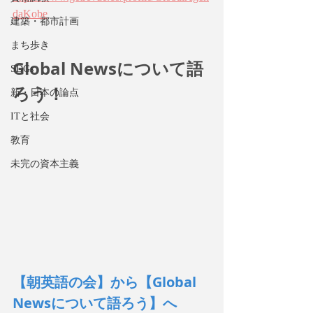
daKobe
建築・都市計画
まち歩き
Global Newsについて語
SDGs
ろう！
新・日本の論点
ITと社会
教育
未完の資本主義
【朝英語の会】から【Global 
Newsについて語ろう】へ