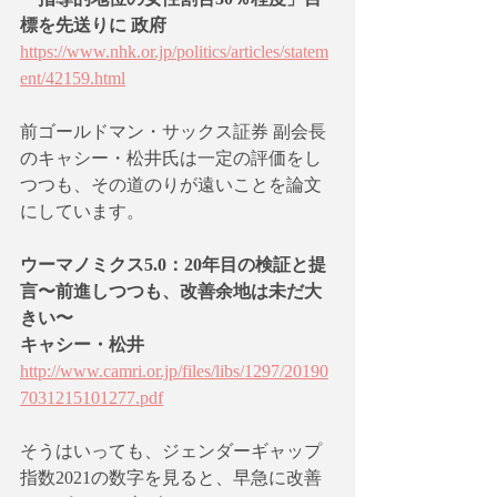
標を先送りに 政府 
https://www.nhk.or.jp/politics/articles/statem
ent/42159.html
前ゴールドマン・サックス証券 副会長
のキャシー・松井氏は一定の評価をし
つつも、その道のりが遠いことを論文
にしています。
ウーマノミクス5.0：20年目の検証と提
言〜前進しつつも、改善余地は未だ大
きい〜
キャシー・松井
http://www.camri.or.jp/files/libs/1297/20190
7031215101277.pdf
そうはいっても、ジェンダーギャップ
指数2021の数字を見ると、早急に改善