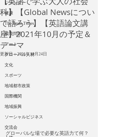
【英語で学ぶ大人の社会
ジェンダー
科】【Global Newsについ
健康
て語ろう】【英語論文講
The Japan Times
座】2021年10月の予定＆
環境問題
テーマ
アート
更新日：
2021年10月24日
グローバル人材
文化
スポーツ
地域都市政策
国際機関
地域振興
ソーシャルビジネス
交流会
グローバルな場で必要な英語力て何？