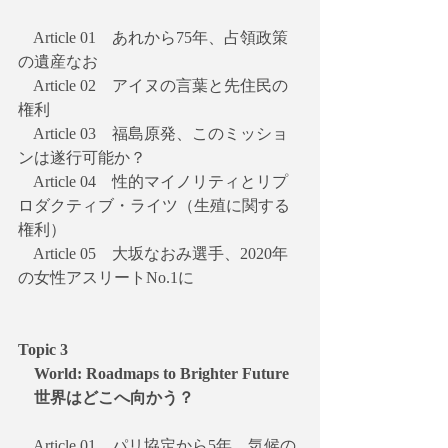
　Article 01　あれから75年、占領政策
の遺産なお
　Article 02　アイヌの言葉と先住民の
権利
　Article 03　福島原発、このミッショ
ンは遂行可能か？
　Article 04　性的マイノリティとリプ
ロダクティブ・ライツ（生殖に関する
権利）
　Article 05　大坂なおみ選手、2020年
の女性アスリートNo.1に
Topic 3
　World: Roadmaps to Brighter Future
　世界はどこへ向かう？
　Article 01　パリ協定から5年、気候の