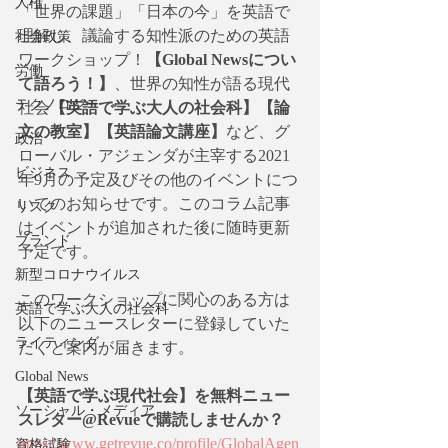
人権
「世界の課題」「日本の今」を英語で
理解し、議論する知性派のための英語
社会政策
ワークショップ！
【Global Newsについ
労働
て語ろう！】
、世界の知性が語る現代
テクノロジー
社会
【英語で学ぶ大人の社会科】【論
文の教室】【英語論文講座】
など、グ
政治
ローバル・アジェンダが主宰する2021
ビジネス
年9月の予定及びその他のイベントにつ
いてのお知らせです。このコラム記事
リスク
はイベントが追加された後に随時更新
ブランド
予定です。
新型コロナウイルス
このワークショップに関心のある方は
英語で学ぶ大人の社会科
以下のニュースレターに登録していた
ライティング
だくと案内が届きます。
Global News
【英語で学ぶ現代社会】を無料ニュー
ソーシャル・メディア
スレター@Revueで購読しませんか？
https://www.getrevue.co/profile/GlobalAgen
資格試験