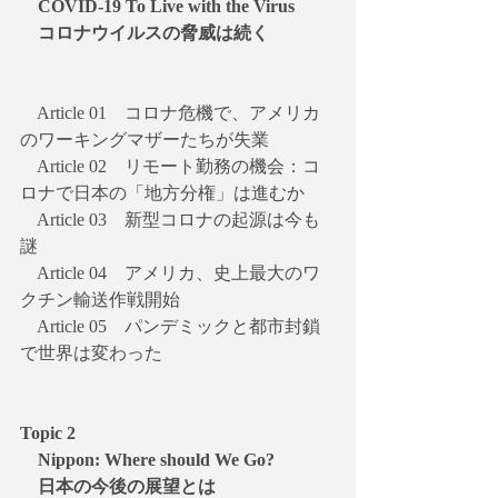
　COVID-19 To Live with the Virus
　コロナウイルスの脅威は続く
　Article 01　コロナ危機で、アメリカ
のワーキングマザーたちが失業
　Article 02　リモート勤務の機会：コ
ロナで日本の「地方分権」は進むか
　Article 03　新型コロナの起源は今も
謎
　Article 04　アメリカ、史上最大のワ
クチン輸送作戦開始
　Article 05　パンデミックと都市封鎖
で世界は変わった
Topic 2
　Nippon: Where should We Go?
　日本の今後の展望とは