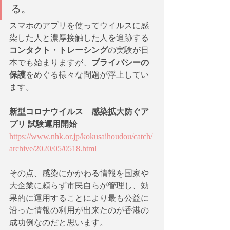
る。
スマホのアプリを使ってウイルスに感
染した人と濃厚接触した人を追跡する
コンタクト・トレーシング
の実験が日
本でも始まりますが、
プライバシーの
保護
をめぐる様々な問題が浮上してい
ます。
新型コロナウイルス　感染拡大防ぐア
プリ 試験運用開始
https://www.nhk.or.jp/kokusaihoudou/catch/
archive/2020/05/0518.html
その点、感染にかかわる情報を国家や
大企業に頼らず市民自らが管理し、効
果的に運用することにより最も公益に
沿った情報の利用が出来たのが香港の
成功例なのだと思います。