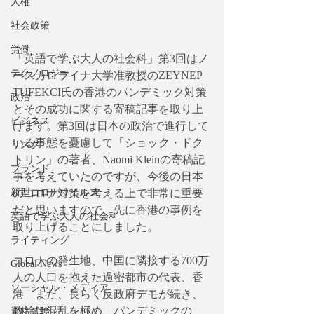
人権
社会政策
労働
「英語で学ぶ大人の社会科」第3回はノ
テクノロジー
ースカロライナ大学准教授のZEYNEP 
TUFEKCI氏の香港のパンデミック対策
政治
とその成功に関する寄稿記事を取り上
ビジネス
げます。第3回は日本の政治で進行して
いる事態を憂慮して
「ショック・ドク
リスク
トリン」の著者、Naomi Kleinの寄稿記
ブランド
事を考えていたのですが、
今後の日本
新型コロナウイルス
のコロナ対策を考える上で非常に重要
だと思いますので、先に香港の事例を
英語で学ぶ大人の社会科
取り上げることにしました。
ライティング
コロナの発生地、中国に隣接する700万
Global News
人の人口を抱えた過密都市の代表、香
ソーシャル・メディア
港　また、長らく反政府デモが続き、
政治は混乱を極め、パンデミックの
資格試験