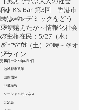
【英語で学ぶ大人の社会
ジェンダー
科】K's Bar 第3回 香港市
健康
民はパンデミックをどう
The Japan Times
乗り越えたが～情報化社会
環境問題
の主権在民：5/27（水）
アート
＆ 5/30（土）20時～＠オ
グローバル人材
ンライン
文化
スポーツ
更新日：
2020年6月2日
地域都市政策
国際機関
地域振興
ソーシャルビジネス
交流会