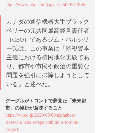
https://www.bbc.com/japanese/47957788#
カナダの通信機器大手ブラック
ベリーの元共同最高経営責任者
（CEO）であるジム・バルシリ
ー氏は、この事業は「監視資本
主義における植民地化実験であ
り、都市や市民や政治の重要な
問題を強引に排除しようとして
いる」と述べた。
グーグルがトロントで夢見た「未来都
市」の挫折が意味すること
https://wired.jp/2020/05/09/alphabets-
sidewalk-labs-scraps-ambitious-toronto-
project/