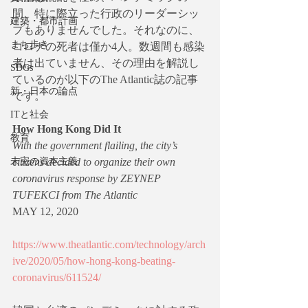
間、特に際立った行政のリーダーシッ
建築・都市計画
プもありませんでした。それなのに、
まち歩き
コロナの死者は僅か4人。数週間も感染
者は出ていません、その理由を解説し
SDGs
ているのが以下のThe Atlantic誌の記事
新・日本の論点
です。
ITと社会
How Hong Kong Did It
教育
With the government flailing, the city’s 
未完の資本主義
citizens decided to organize their own 
coronavirus response by ZEYNEP 
TUFEKCI from The Atlantic
MAY 12, 2020
https://www.theatlantic.com/technology/arch
ive/2020/05/how-hong-kong-beating-
coronavirus/611524/