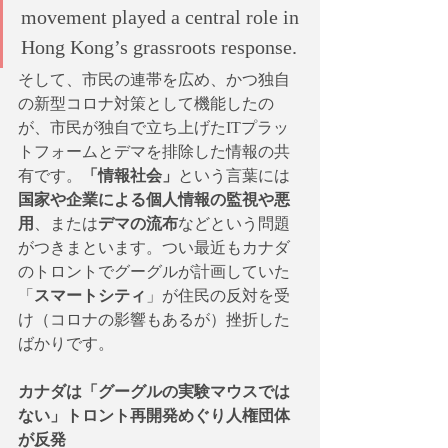
movement played a central role in 
Hong Kong’s grassroots response.
そして、市民の連帯を広め、かつ独自
の新型コロナ対策として機能したの
が、市民が独自で立ち上げたITプラッ
トフォームとデマを排除した情報の共
有です。
「情報社会」
という言葉には
国家や企業による個人情報の監視や悪
用
、または
デマの流布
などという問題
がつきまといます。つい最近もカナダ
のトロントでグーグルが計画していた
「
スマートシティ
」が住民の反対を受
け（コロナの影響もあるが）挫折した
ばかりです。
カナダは「グーグルの実験マウスでは
ない」トロント再開発めぐり人権団体
が反発