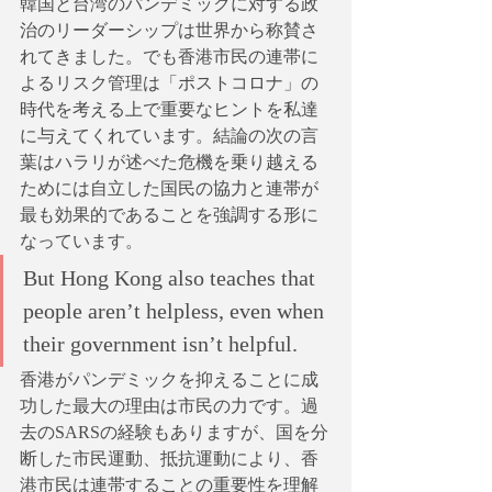
韓国と台湾のパンデミックに対する政
治のリーダーシップは世界から称賛さ
れてきました。でも香港市民の連帯に
よるリスク管理は「ポストコロナ」の
時代を考える上で重要なヒントを私達
に与えてくれています。結論の次の言
葉はハラリが述べた危機を乗り越える
ためには自立した国民の協力と連帯が
最も効果的であることを強調する形に
なっています。
But Hong Kong also teaches that 
people aren’t helpless, even when 
their government isn’t helpful.
香港がパンデミックを抑えることに成
功した最大の理由は市民の力です。過
去のSARSの経験もありますが、国を分
断した市民運動、抵抗運動により、香
港市民は連帯することの重要性を理解