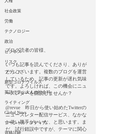
人権
社会政策
労働
テクノロジー
政治
ブログ読者の皆様、
ビジネス
リスク
いつも記事を読んでくださり、ありが
とうございます。複数のブログを運営
ブランド
しているため、記事の更新が遅れ気味
新型コロナウイルス
です。よろしければ、この機会にニュ
英語で学ぶ大人の社会科
ースレターを購読しませんか？
ライティング
@revue　昨日から使い始めたTwitterの 
Global News
ニュースレター配信サービス、なかな
か使い勝手がいいな、と思います。ま
ソーシャル・メディア
だ、試行錯誤中ですが、テーマに関心
資格試験