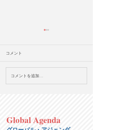
コメント
皇室典範改正を海外メデ
広告におけるAI
コメントを追加…
ィアはどう報じたか【英
スクを国連が警
語で学ぶ大人の社会科】
で学ぶ大人の社
第129回 7/26（日）20時
128回 7/19（
＠オンライン
オンライン
Global Agenda
グローバル・アジェンダ