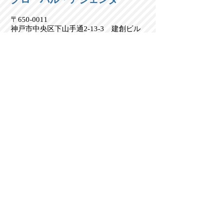
〒650-0011
神戸市中央区下山手通2-13-3 建創ビル
9F
Kenso Building 9F, 2-13-3 Shimoyamate-
dori, Chuo-ku, Kobe, Hyogo
650-0011
,
Japan
Tel:
(050) 5899-5753
Home page:
http://www.global-agenda-
21c.com/