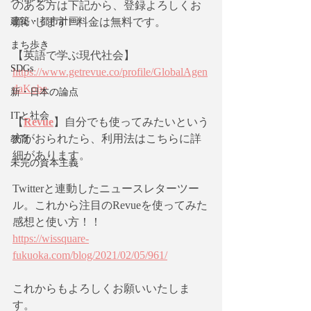
のある方は下記から、登録よろしくお
建築・都市計画
願いします!  料金は無料です。
まち歩き
【英語で学ぶ現代社会】
SDGs
https://www.getrevue.co/profile/GlobalAgen
daKobe
新・日本の論点
ITと社会
【
Revue
】自分でも使ってみたいという
方がおられたら、利用法はこちらに詳
教育
細があります。 
未完の資本主義
Twitterと連動したニュースレターツー
ル。これから注目のRevueを使ってみた
感想と使い方！！
https://wissquare-
fukuoka.com/blog/2021/02/05/961/
これからもよろしくお願いいたしま
す。