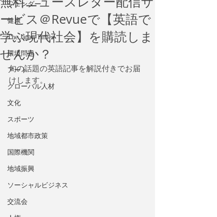
無料ニュースレター配信サ
ジェンダー
ービス＠Revueで【英語で
健康
学ぶ現代社会】を購読しま
The Japan Times
せんか？
環境問題
旬の話題の英語記事を解説付きでお届
アート
けします。
グローバル人材
文化
スポーツ
地域都市政策
国際機関
地域振興
ソーシャルビジネス
交流会