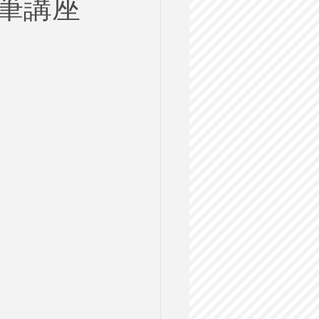
筆講座
ルス
格試験