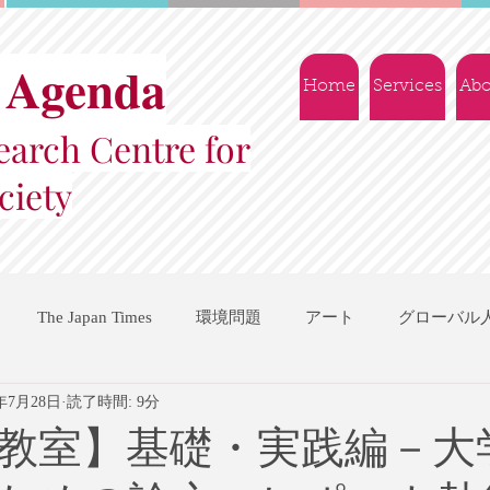
 Agenda
Home
Services
Abo
arch Centre for
ciety
The Japan Times
環境問題
アート
グローバル
4年7月28日
読了時間: 9分
国際機関
地域振興
ソーシャルビジネス
交流会
教室】基礎・実践編－大