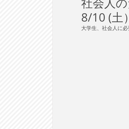
社会人の
労働
テクノロジー
政
8/10 
英語で学ぶ大人の社会科
ラ
大学生、社会人に必
建築・都市計画
まち歩き