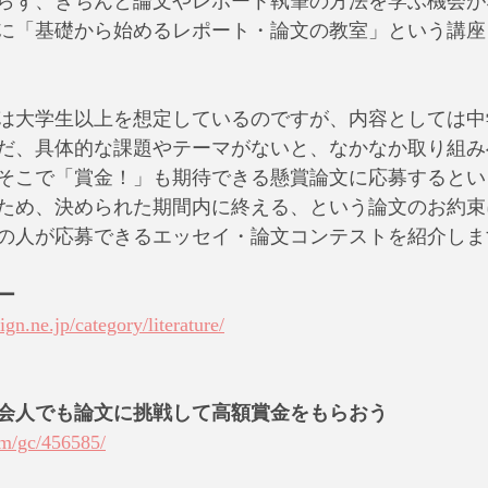
らず、きちんと論文やレポート執筆の方法を学ぶ機会が
に「基礎から始めるレポート・論文の教室」という講座
は大学生以上を想定しているのですが、内容としては中
だ、具体的な課題やテーマがないと、なかなか取り組み
そこで「賞金！」も期待できる懸賞論文に応募するとい
ため、決められた期間内に終える、という論文のお約束
の人が応募できるエッセイ・論文コンテストを紹介しま
ー
gn.ne.jp/category/literature/
会人でも論文に挑戦して高額賞金をもらおう
/gm/gc/456585/