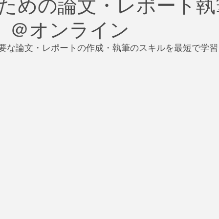
ための論文・レポート執
治
ビジネス
リスク
ブランド
新型コロナウイ
(土）＠オンライン
イティング
Global News
ソーシャル・メディア
資
要な論文・レポートの作成・執筆のスキルを最短で学習
SDGs