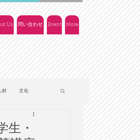
ut Us
問い合わせ
Event
More
人材
文化
人権
社会政策
学生・