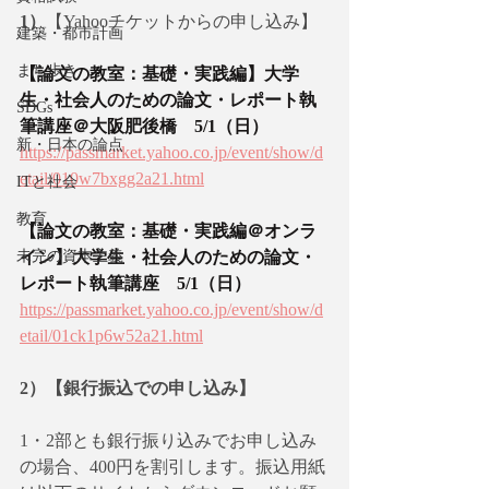
1）
【Yahooチケットからの申し込み】
建築・都市計画
まち歩き
【論文の教室：基礎・実践編】大学
生・社会人のための論文・レポート執
SDGs
筆講座＠大阪肥後橋　5/1（日） 
新・日本の論点
https://passmarket.yahoo.co.jp/event/show/d
etail/010w7bxgg2a21.html
ITと社会
教育
【論文の教室：基礎・実践編＠オンラ
未完の資本主義
イン】大学生・社会人のための論文・
レポート執筆講座　5/1（日）
https://passmarket.yahoo.co.jp/event/show/d
etail/01ck1p6w52a21.html
2）【銀行振込での申し込み】
1・2部とも銀行振り込みでお申し込み
の場合、400円を割引します。振込用紙