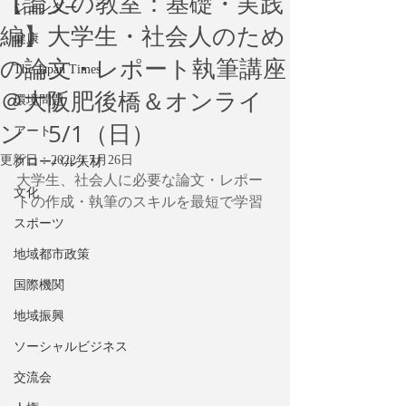
【論文の教室：基礎・実践
ジェンダー
編】大学生・社会人のため
健康
の論文・レポート執筆講座
The Japan Times
＠大阪肥後橋＆オンライ
環境問題
ン 5/1（日）
アート
更新日：
2022年7月26日
グローバル人材
大学生、社会人に必要な論文・レポー
文化
トの作成・執筆のスキルを最短で学習
スポーツ
地域都市政策
国際機関
地域振興
ソーシャルビジネス
交流会