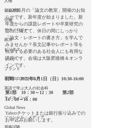
人権
2022年5月の「論文の教室」開催のお知
社会政策
らせです。新年度が始まりました。新
労働
年度からの課題レポートや卒業研究の
テクノロジー
提出に備えて、休日の間にしっかり
「論文・レポートの書き方」を学んで
政治
みませんか？長文記事やレポート等を
ビジネス
執筆する必要のある社会人にも有用な
講座です。会場は大阪肥後橋＆オンラ
リスク
インです。
ブランド
新型コロナウイルス
日時： 2022年5月1日（日）10:30-16:00
英語で学ぶ大人の社会科
第1部　10：30～12：30　　第2部　
ライティング
14：00～16：00
Global News
Yahooチケットまたは銀行振り込みでの
ソーシャル・メディア
お申込みお願いします。
資格試験