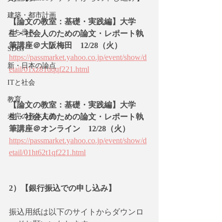
建築・都市計画
【論文の教室：基礎・実践編】大学
まち歩き
生・社会人のための論文・レポート執
筆講座＠大阪梅田　12/28（火）
SDGs
https://passmarket.yahoo.co.jp/event/show/d
新・日本の論点
etail/01xz81dqqf221.html
ITと社会
教育
【論文の教室：基礎・実践編】大学
未完の資本主義
生・社会人のための論文・レポート執
筆講座＠オンライン　12/28（火）
https://passmarket.yahoo.co.jp/event/show/d
etail/01ht62t1qf221.html
2）【銀行振込での申し込み】
振込用紙は以下のサイトからダウンロ