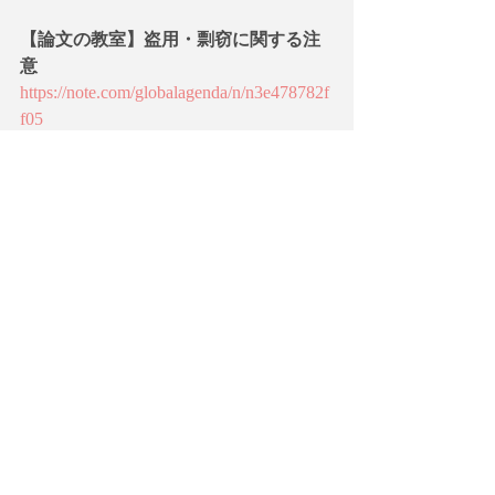
【論文の教室】盗用・剽窃に関する注
意
https://note.com/globalagenda/n/n3e478782f
f05
「論文の自己評価について」【論文の
教室】大学生・社会人のためのレポー
トの書き方
https://note.com/globalagenda/n/n529c7d979
be0
大学の役割：研究機関 vs 教育機関
https://note.com/globalagenda/n/n33ec227fe
51a
さらににライティングのスキルをアッ
プされたい方は以下のサイトも参考に
してください。