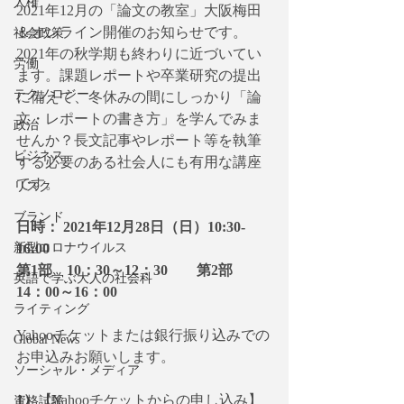
人権
2021年12月の「論文の教室」大阪梅田
＆オンライン開催のお知らせです。
社会政策
2021年の秋学期も終わりに近づいてい
労働
ます。課題レポートや卒業研究の提出
テクノロジー
に備えて、冬休みの間にしっかり「論
文・レポートの書き方」を学んでみま
政治
せんか？長文記事やレポート等を執筆
ビジネス
する必要のある社会人にも有用な講座
です。
リスク
ブランド
日時： 2021年12月28日（日）10:30-
新型コロナウイルス
16:00
第1部　10：30～12：30　　第2部　
英語で学ぶ大人の社会科
14：00～16：00
ライティング
Yahooチケットまたは銀行振り込みでの
Global News
お申込みお願いします。
ソーシャル・メディア
1）
【Yahooチケットからの申し込み】
資格試験