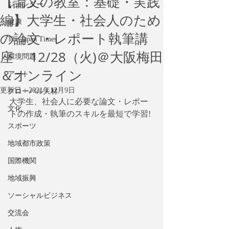
【論文の教室：基礎・実践
ジェンダー
編】大学生・社会人のため
健康
の論文・レポート執筆講
The Japan Times
座 12/28（火)＠大阪梅田
環境問題
＆オンライン
アート
更新日：
2021年12月9日
グローバル人材
大学生、社会人に必要な論文・レポー
文化
トの作成・執筆のスキルを最短で学習!
スポーツ
地域都市政策
国際機関
地域振興
ソーシャルビジネス
交流会