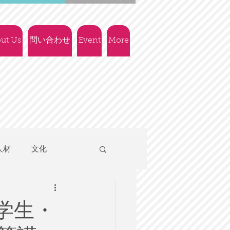
ut Us
問い合わせ
Event
More
人材
文化
人権
社会政策
学生・