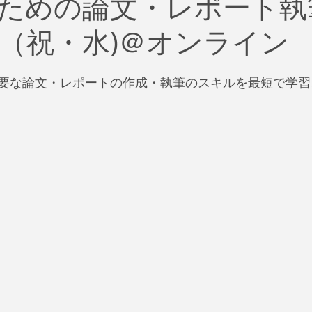
ための論文・レポート執
治
ビジネス
リスク
ブランド
新型コロナウイ
23（祝・水)＠オンライン
イティング
Global News
ソーシャル・メディア
資
要な論文・レポートの作成・執筆のスキルを最短で学習
SDGs