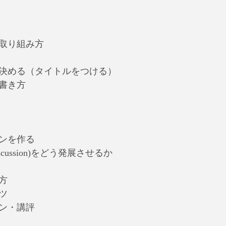
・取り組み方
を決める（タイトルをつける）
の書き方
インを作る
/discussion)をどう発展させるか
方
ツ
ョン・講評