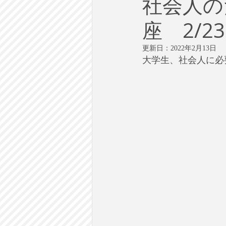
社会人の
労働
テクノロジー
政
座 2/
英語で学ぶ大人の社会科
ラ
更新日：
2022年2月13日
大学生、社会人に必
建築・都市計画
まち歩き