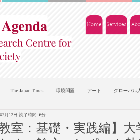
 Agenda
Home
Services
Abo
arch Centre for
ciety
The Japan Times
環境問題
アート
グローバル
2年2月12日
読了時間: 6分
国際機関
地域振興
ソーシャルビジネス
交流会
教室：基礎・実践編】大