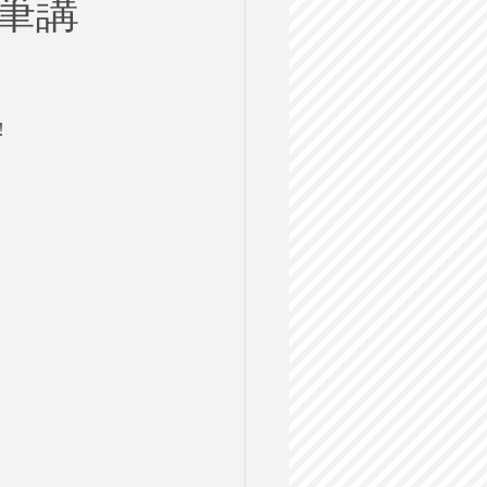
筆講
ルス
格試験
!