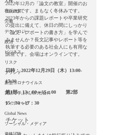
人権
2022年12月の「論文の教室」開催のお
知らせです。まもなく冬休みです。
社会政策
2023年からの課題レポートや卒業研究
労働
の提出に備えて、休日の間にしっかり
テクノロジー
「論文・レポートの書き方」を学んで
みませんか？長文記事やレポート等を
政治
執筆する必要のある社会人にも有用な
ビジネス
講座です。会場はオンラインです。
リスク
日時： 2022年12月29日（木）13:00-
ブランド
17:30
新型コロナウイルス
第1部　13：00～15：00　　第2部　
英語で学ぶ大人の社会科
15：30～17：30
ライティング
Global News
チケット
ソーシャル・メディア
資格試験