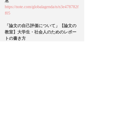
意
https://note.com/globalagenda/n/n3e478782f
f05
「論文の自己評価について」【論文の
教室】大学生・社会人のためのレポー
トの書き方
https://note.com/globalagenda/n/n529c7d979
be0
大学の役割：研究機関 vs 教育機関
https://note.com/globalagenda/n/n33ec227fe
51a
さらににライティングのスキルをアッ
プされたい方は以下のサイトも参考に
してください。
[WritingCafe] 英語論文アカデミック・