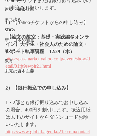
Yahooチケットまたは銀行振り込みでの
お申込みお願いします。
建築・都市計画
まち歩き
1）
【Yahooチケットからの申し込み】
SDGs
【論文の教室：基礎・実践編＠オンラ
新・日本の論点
イン】大学生・社会人のための論文・
ITと社会
レポート執筆講座　12/29（木） 
https://passmarket.yahoo.co.jp/event/show/d
教育
etail/01rjt9swpir21.html
未完の資本主義
2）【銀行振込での申し込み】
1・2部とも銀行振り込みでお申し込み
の場合、400円を割引します。振込用紙
は以下のサイトからダウンロードお願
いいたします。
https://www.global-agenda-21c.com/contact