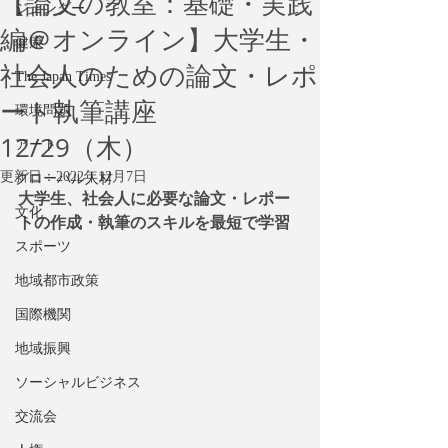
【論文の教室：基礎・実践
ジェンダー
編＠オンライン】大学生・
健康
社会人のための論文・レポ
The Japan Times
ート執筆講座
環境問題
12/29（木）
アート
更新日：
2022年12月7日
グローバル人材
大学生、社会人に必要な論文・レポー
文化
トの作成・執筆のスキルを最短で学習
スポーツ
地域都市政策
国際機関
地域振興
ソーシャルビジネス
交流会