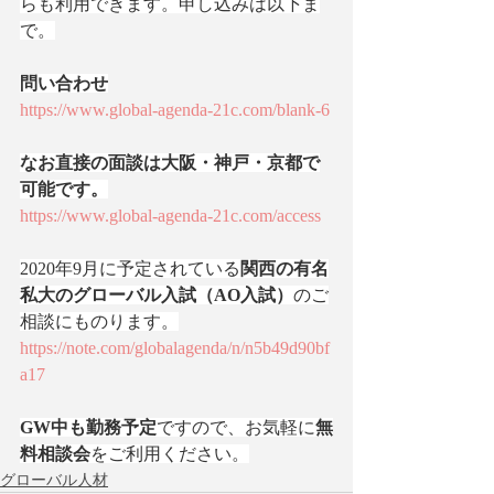
らも利用できます。申し込みは以下ま
で。
問い合わせ
https://www.global-agenda-21c.com/blank-6
なお直接の面談は大阪・神戸・京都で
可能です。
https://www.global-agenda-21c.com/access
2020年9月に予定されている
関西の有名
私大のグローバル入試（AO入試）
のご
相談にものります。
https://note.com/globalagenda/n/n5b49d90bf
a17
GW中も勤務予定
ですので、お気軽に
無
料相談会
をご利用ください。
グローバル人材