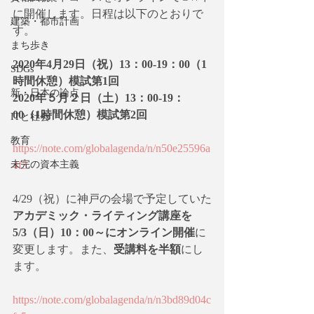
に開催します。日程は以下のとおりで
建築・都市計画
す。
まち歩き
2020年4月29日（祝）13：00-19：00（1
SDGs
時間休憩）模試第1回
新・日本の論点
2020年５月２日（土）13：00-19：
00（1時間休憩）模試第2回
ITと社会
教育
https://note.com/globalagenda/n/n50e25596a
未完の資本主義
4f3
4/29（祝）に神戸の会場で予定していた
アカデミック・ライティング講座を
5/3（日）10：00～にオンライン開催
に
変更します。また、
受講料を半額
にし
ます。
https://note.com/globalagenda/n/n3bd89d04c