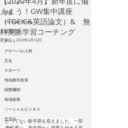
【2020年4月】新年度に備
ジェンダー
えよう！GW集中講座
健康
（TOEIC&英語論文）& 無
The Japan Times
料英語学習コーチング
環境問題
更新日：
2020年4月16日
アート
グローバル人材
文化
スポーツ
地域都市政策
国際機関
地域振興
ソーシャルビジネス
交流会
かつてない新学期を迎えました。一部
予定通り、新学期から授業を始める学