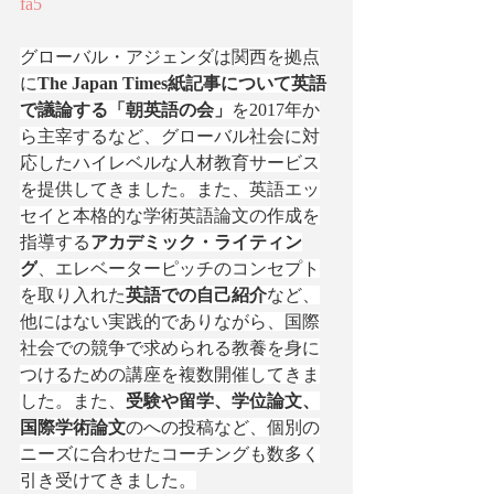
fa5
グローバル・アジェンダは関西を拠点
に
The Japan Times紙記事について英語
で議論する「朝英語の会」
を2017年か
ら主宰するなど、グローバル社会に対
応したハイレベルな人材教育サービス
を提供してきました。また、英語エッ
セイと本格的な学術英語論文の作成を
指導する
アカデミック・ライティン
グ
、エレベーターピッチのコンセプト
を取り入れた
英語での自己紹介
など、
他にはない実践的でありながら、国際
社会での競争で求められる教養を身に
つけるための講座を複数開催してきま
した。また、
受験や留学、学位論文、
国際学術論文
のへの投稿など、個別の
ニーズに合わせたコーチングも数多く
引き受けてきました。