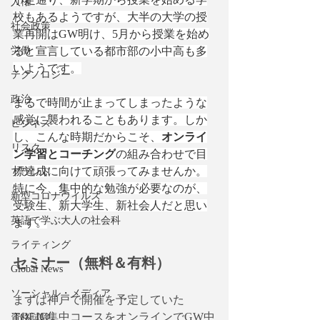
人権
校もあるようですが、大半の大学の授
社会政策
業再開はGW明け、5月から授業を始め
労働
ると宣言している都市部の小中高も多
いようです。
テクノロジー
政治
まるで時間が止まってしまったような
感覚に襲われることもあります。しか
ビジネス
し、こんな時期だからこそ、
オンライ
リスク
ン学習とコーチング
の組み合わせで目
標達成に向けて頑張ってみませんか。
ブランド
特に今、集中的な勉強が必要なのが、
新型コロナウイルス
受験生、新大学生、新社会人だと思い
英語で学ぶ大人の社会科
ます。
ライティング
セミナー（無料＆有料）
Global News
ソーシャル・メディア
まずは神戸で開催を予定していた
TOEIC集中コースをオンラインでGW中
資格試験