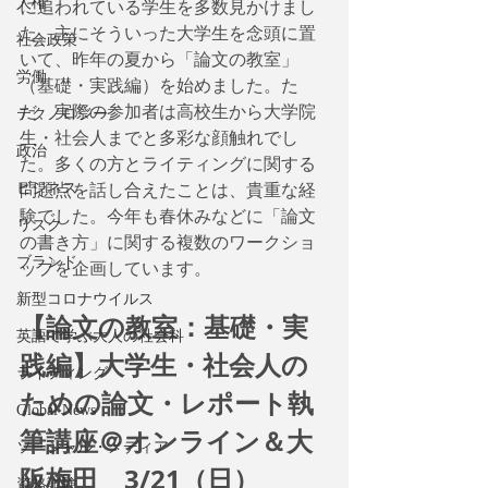
人権
に追われている学生を多数見かけまし
た。主にそういった大学生を念頭に置
社会政策
いて、昨年の夏から「論文の教室」
労働
（基礎・実践編）を始めました。た
だ、実際の参加者は高校生から大学院
テクノロジー
生・社会人までと多彩な顔触れでし
政治
た。多くの方とライティングに関する
ビジネス
問題点を話し合えたことは、貴重な経
験でした。今年も春休みなどに「論文
リスク
の書き方」に関する複数のワークショ
ブランド
ップを企画しています。
新型コロナウイルス
【論文の教室：基礎・実
英語で学ぶ大人の社会科
践編】大学生・社会人の
ライティング
ための論文・レポート執
Global News
筆講座＠オンライン＆大
ソーシャル・メディア
阪梅田　3/21（日）
資格試験