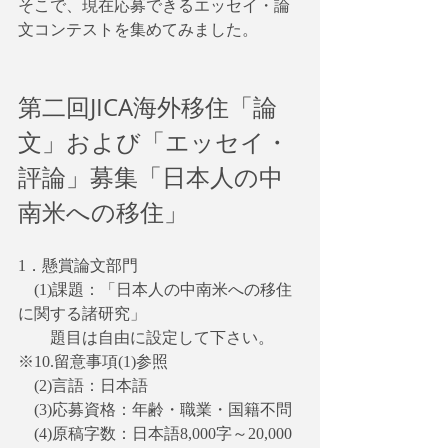
そこで、現在応募できるエッセイ・論
文コンテストを集めてみました。
第二回JICA海外移住「論
文」および「エッセイ・
評論」募集「日本人の中
南米への移住」
1．懸賞論文部門
　(1)課題：「日本人の中南米への移住
に関する諸研究」
　　題目は自由に設定して下さい。
※10.留意事項(1)参照
　(2)言語：日本語
　(3)応募資格：年齢・職業・国籍不問
　(4)原稿字数：日本語8,000字～20,000