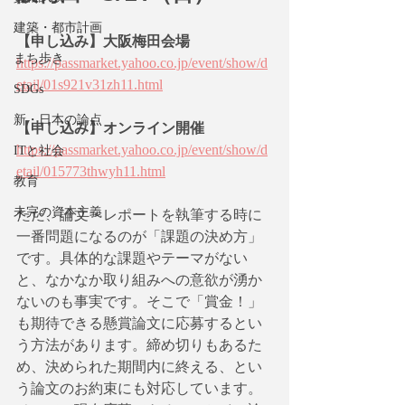
建築・都市計画
【申し込み】大阪梅田会場
まち歩き
https://passmarket.yahoo.co.jp/event/show/d
etail/01s921v31zh11.html
SDGs
新・日本の論点
【申し込み】オンライン開催
https://passmarket.yahoo.co.jp/event/show/d
ITと社会
etail/015773thwyh11.html
教育
未完の資本主義
ただ、論文・レポートを執筆する時に
一番問題になるのが「課題の決め方」
です。具体的な課題やテーマがない
と、なかなか取り組みへの意欲が湧か
ないのも事実です。そこで「賞金！」
も期待できる懸賞論文に応募するとい
う方法があります。締め切りもあるた
め、決められた期間内に終える、とい
う論文のお約束にも対応しています。