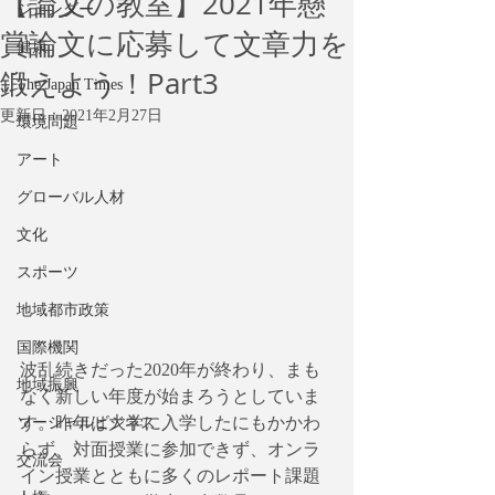
【論文の教室】2021年懸
ジェンダー
賞論文に応募して文章力を
健康
鍛えよう！Part3
The Japan Times
更新日：
2021年2月27日
環境問題
アート
グローバル人材
文化
スポーツ
地域都市政策
国際機関
波乱続きだった2020年が終わり、まも
地域振興
なく新しい年度が始まろうとしていま
す。昨年は大学に入学したにもかかわ
ソーシャルビジネス
らず、対面授業に参加できず、オンラ
交流会
イン授業とともに多くのレポート課題