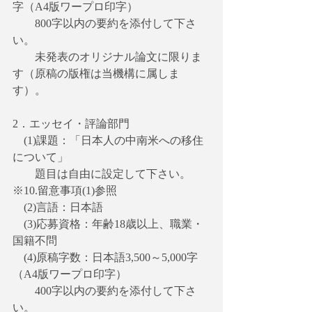
字（A4版ワープロ印字）
　　800字以内の要約を添付して下さ
い。
　　未発表のオリジナル論文に限りま
す（原稿の版権は当機構に属しま
す）。
2．エッセイ・評論部門
　(1)課題：「日本人の中南米への移住
について」
　　題目は自由に設定して下さい。
※10.留意事項(1)参照
　(2)言語：日本語
　(3)応募資格：年齢18歳以上、職業・
国籍不問
　(4)原稿字数：日本語3,500～5,000字
（A4版ワープロ印字）
　　400字以内の要約を添付して下さ
い。