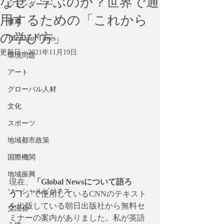
なぜ、学ぶのか？世界で通
ジェンダー
用するための「これから
健康
の学び方」
The Japan Times
更新日：
2021年11月19日
環境問題
アート
グローバル人材
文化
スポーツ
地域都市政策
国際機関
地域振興
現在、
「Global Newsについて語ろ
ソーシャルビジネス
う！」
で使用しているCNNのテキスト
を出版している朝日出版社から無料セ
交流会
ミナーの案内がありました。私が英語