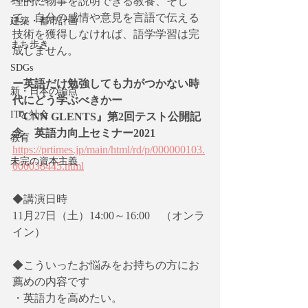
理的に物事を説明できる教養、そし
て、自分の感情や意見を言語で伝える
建築・都市計画
技術を獲得しなければ、語学学習は完
まち歩き
成しません。
SDGs
ー英語だけ勉強しても力がつかない時
新・日本の論点
代にどう学ぶべきかー
ITと社会
『CNN GLENTS』第2回テスト公開記
念　英語力向上セミナー2021
教育
https://prtimes.jp/main/html/rd/p/000000103.
未完の資本主義
000038445.html
◆講演日時
11月27日（土）14:00～16:00　（オンラ
イン）
◆こういったお悩みをお持ちの方にお
薦めの内容です
・英語力を高めたい。