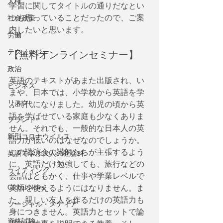
人権
学習に関してタイトルの通りだなとい
つも思っていることだったので、ご案
社会政策
内したいと思います。
労働
【無料オンラインセミナー】 
テクノロジー
政治
英語のテキストがあまた出版され、い
ビジネス
まや、日本では、小学校から英語を学
リスク
ぶ時代になりました。幼児の頃から英
語を学ばせている家庭も少なくありま
ブランド
せん。それでも、一般的な日本人の英
新型コロナウイルス
語力が低いのはなぜなのでしょうか。
この講演会の講師たちが主張するよう
英語で学ぶ大人の社会科
に、英語だけ勉強しても、旅行などの
ライティング
会話はともかく、仕事や学業レベルで
Global News
英語を使えるようにはなりません。ま
た、親しい友人を作るだけの英語力も
ソーシャル・メディア
身につきません。英語力とセットで論
資格試験