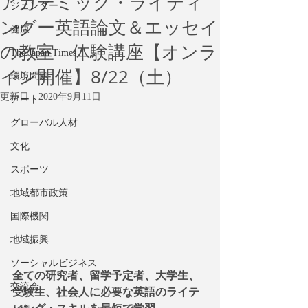
アカデミック・ライティ
ジェンダー
ングー英語論文＆エッセイ
健康
の教室 体験講座【オンラ
The Japan Times
イン開催】8/22（土）
環境問題
更新日：
2020年9月11日
アート
グローバル人材
文化
スポーツ
地域都市政策
国際機関
地域振興
ソーシャルビジネス
全ての研究者、留学予定者、大学生、
交流会
受験生、社会人に必要な英語のライテ