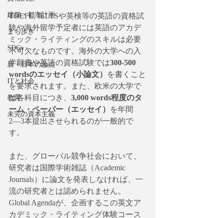
建築・都市計画
TOEFL, IELTSや英検等の英語の資格試
験や海外留学予定者には英語のアカデ
まち歩き
ミック・ライティングのスキルは必要
SDGs
不可欠なものです。海外の大学への入
学願書や英語の資格試験では
300-500 
新・日本の論点
wordsのエッセイ（小論文）
を書くこと
ITと社会
を要求されます。また、欧米の大学で
は各科目につき、
3,000 words程度のタ
教育
ーム・ペーパー（エッセイ）
を年間
未完の資本主義
2―3本提出させられるのが一般的で
す。
また、グローバル競争社会において、
研究者は国際学術雑誌（Academic 
Journals）に論文を発表しなければ、一
流の研究者とは認められません。
Global Agendaが、企画するこの英文ア
カデミック・ライティング体験コース