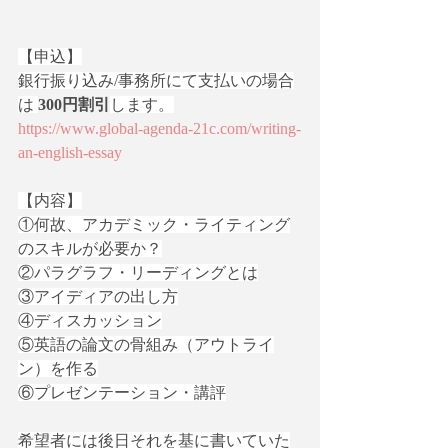
【申込】
銀行振り込み/事務所にて支払いの場合
は 
300円割引
します。
https://www.global-agenda-21c.com/writing-
an-english-essay
【内容】
①何故、アカデミック・ライティング
のスキルが必要か？
②パラグラフ・リーディングとは
③アイディアの出し方
④ディスカッション
⑤英語の論文の骨組み（アウトライ
ン）を作る
⑥プレゼンテーション・講評
希望者には後日それを基に書いていた