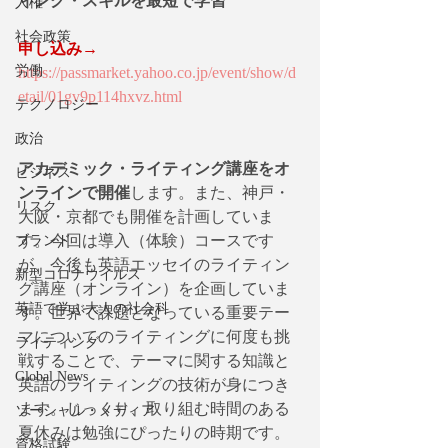
ィング・スキルを最短で学習
人権
社会政策
申し込み→
労働
https://passmarket.yahoo.co.jp/event/show/d
etail/01gv9p114hxvz.html
テクノロジー
政治
アカデミック・ライティング講座をオ
ビジネス
ンラインで開催
します。また、神戸・
リスク
大阪・京都でも開催を計画していま
す。今回は導入（体験）コースです
ブランド
が、今後も英語エッセイのライティン
新型コロナウイルス
グ講座（オンライン）を企画していま
英語で学ぶ大人の社会科
す。世界で課題となっている重要テー
マについてのライティングに何度も挑
ライティング
戦することで、テーマに関する知識と
Global News
英語のライティングの技術が身につき
ます。じっくり、取り組む時間のある
ソーシャル・メディア
夏休みは勉強にぴったりの時期です。
資格試験