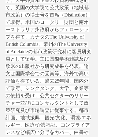
学、大手外資系企業の役員秘書職を経
て、英国の大学院で公共政策（地域都
市政策）の博士号を首席（Distinction）
で取得。米国のロータリー財団と南オ
ーストラリア州政府からフェローシッ
プを得て、カナダのThe University of 
British Columbia、豪州のThe University 
of Adelaideの都市政策研究科に客員研究
員として留学。主に国際学術雑誌及び
欧米の出版社から研究成果を発表。論
文は国際学会での受賞等、海外で高い
評価を得ている。過去25年間、国内外
で政府、シンクタンク、大学、企業等
の依頼を受け、公共セクターのリサー
チャー並びにコンサルタントとして政
策研究及び市場調査に従事する。都市
計画、地域振興、観光/文化、環境/エネ
ルギー、医療/介護福祉、コンプライア
ンスなど幅広い分野をカバー、白書や