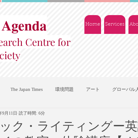
 Agenda
Home
Services
Abo
arch Centre for
ciety
The Japan Times
環境問題
アート
グローバル
0年9月11日
読了時間: 6分
国際機関
地域振興
ソーシャルビジネス
交流会
ック・ライティングー英