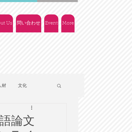
ut Us
問い合わせ
Event
More
人材
文化
人権
社会政策
語論文