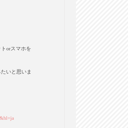
トorスマホを
組みたいと思いま
&hl=ja