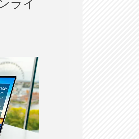
ンライ
ルス
格試験