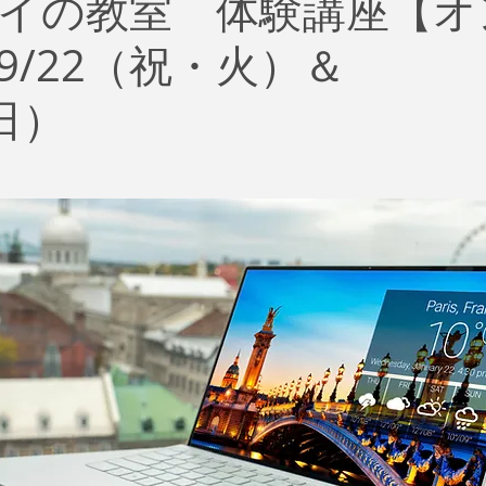
イの教室 体験講座【オ
治
ビジネス
リスク
ブランド
新型コロナウイ
9/22（祝・火）＆
イティング
Global News
ソーシャル・メディア
資
（日）
SDGs