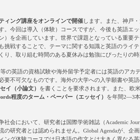
ティング講座をオンラインで開催
します。また、神戸・
す。今回は導入（体験）コースですが、今後も英語エッ
ン）を企画しています。世界で課題となっている重要テ
も挑戦することで、テーマに関する知識と英語のライテ
くり、取り組む時間のある夏休みは勉強にぴったりの時
TSや英検等の英語の資格試験や海外留学予定者には英語のア
必要不可欠なものです。海外の大学への入学願書や英語
のエッセイ（小論文）
を書くことを要求されます。また、欧
0 words程度のターム・ペーパー（エッセイ）
を年間2―3
会において、研究者は国際学術雑誌（Academic Jour
の研究者とは認められません。Global Agendaが、
ィング体験コースでは日本語の作文とは大きく異なる英