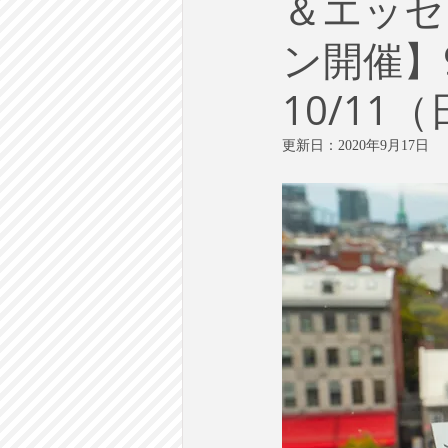
＆エッセ
労働
テクノロジー
政
ン開催】
英語で学ぶ大人の社会科
ラ
10/11
更新日：
2020年9月17日
建築・都市計画
まち歩き