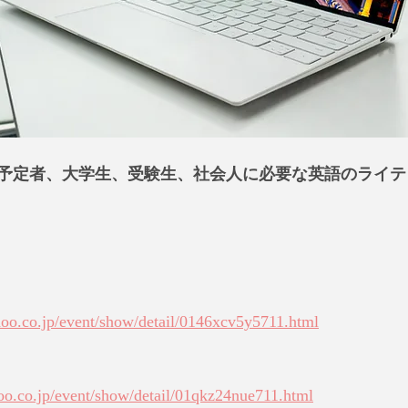
予定者、大学生、受験生、社会人に必要な英語のライテ
hoo.co.jp/event/show/detail/0146xcv5y5711.html
hoo.co.jp/event/show/detail/01qkz24nue711.html