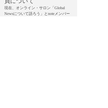
員について
現在、オンライン・サロン「Global 
Newsについて語ろう」とnoteメンバー
シップ「英語で学ぶ大人の社会科」及
び有料ニュースレターの会員を募集し
ています。サロン会員とゴールド会員
は全てのワークショップに割引価格で
参加できます
【オンラインサロン】
「
オンラインサロンGlobal Newsについ
て語ろう
」を始めました。詳細に関し
ては以下のリンクを参照してくださ
い。
https://globalagenda.wixsite.com/morningen
glish