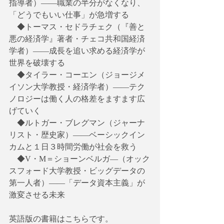
指導者）――職業の半分がなくなり、
「どうでもいい仕事」が急増する
　◆トーマス・セドラチェク（『善と
悪の経済学』著者・チェコ共和国経済
学者）――成長を追い求める経済学が
世界を破壊する
　◆タイラー・コーエン（ジョージメ
イソン大学教授・経済学者）――テク
ノロジーは働く人の格差をますます広
げていく
　◆ルトガー・ブレグマン（ジャーナ
リスト・歴史家）――ベーシックイン
カムと１日３時間労働が社会を救う
　◆V・M＝ショーンベルガ―（オック
スフォード大学教授・ビッグデータの
第一人者）――「データ資本主義」が
激変させる未来
英語版の書籍はこちらです。