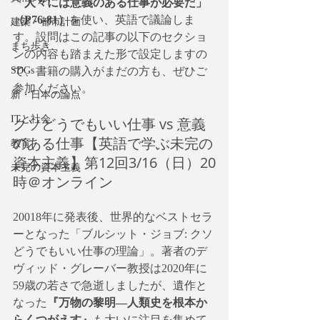
「人々には意義のある仕事が必要だ」
（P76-81）
を使い、英語で議論しま
建築・都市計画
す。設問はこの記事の以下のセクショ
まち歩き
ンの内容も踏まえた形で設定しますの
で、書籍の購入がまだの方も、ぜひご
SDGs
参加ください。
新・日本の論点
ITと社会
クソどうでもいい仕事 vs 意義
のある仕事【英語で学ぶ未完の
教育
資本主義】第12回3/16（日）20
未完の資本主義
時＠オンライン
20018年に発表後、世界的なベストセラ
ーとなった「ブルシット・ジョブ: クソ
どうでもいい仕事の理論」。著者のデ
ヴィッド・グレーバー教授は2020年に
59歳の若さで急逝しましたが、遺作と
なった
『万物の黎明―人類史を根本か
らくつがえす』
も大いに注目を集めて