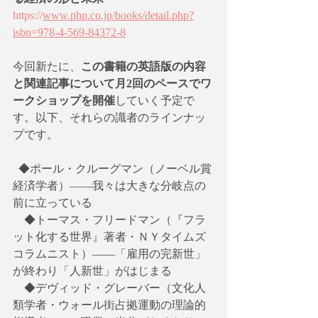
https://
www.php.co.jp/books/detail.php?
isbn=978-4-569-84372-8
今回新たに、
この書籍の英語版の内容
と関連記事について月2回のペースでワ
ークショップを開催
していく予定で
す。以下、それらの識者のラインナッ
プです。
  ◆ポール・クルーグマン（ノーベル賞
経済学者）――我々は大きな分岐点の
前に立っている
　◆トーマス・フリードマン（『フラ
ット化する世界』著者・ＮＹタイムズ
コラムニスト）――「雇用の完新世」
が終わり「人新世」がはじまる
　◆デヴィッド・グレーバー（文化人
類学者・ウォール街占拠運動の理論的