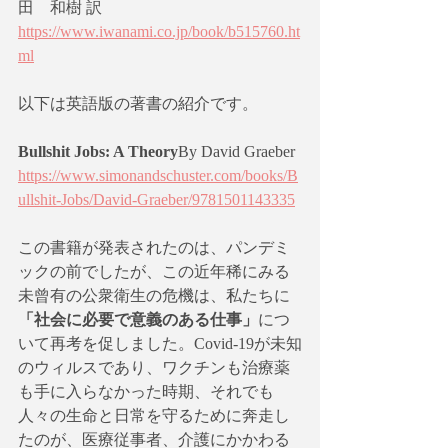
田　和樹 訳
https://www.iwanami.co.jp/book/b515760.ht
ml
以下は英語版の著書の紹介です。
Bullshit Jobs: A Theory
By David Graeber
https://www.simonandschuster.com/books/B
ullshit-Jobs/David-Graeber/9781501143335
この書籍が発表されたのは、パンデミ
ックの前でしたが、この近年稀にみる
未曾有の公衆衛生の危機は、私たちに
「社会に必要で意義のある仕事」
につ
いて再考を促しました。Covid-19が未知
のウィルスであり、ワクチンも治療薬
も手に入らなかった時期、それでも
人々の生命と日常を守るために奔走し
たのが、医療従事者、介護にかかわる