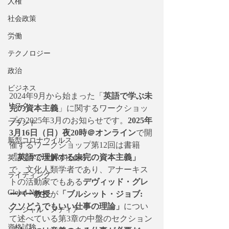
人権
社会政策
労働
テクノロジー
政治
ビジネス
2024年9月から始まった「
英語で学ぶ未
リスク
完の資本主義
」に関するワークショッ
プの2025年3月のお知らせです。
2025年
ブランド
3月16日（日）夜20時＠オンライン
で開
新型コロナウイルス
催するワークショップ第12回は書籍
「英語で理解する未完の資本主義」
英語で学ぶ大人の社会科
で、文化人類学者であり、アナーキス
ライティング
トの活動家でもある
デヴィッド・グレ
Global News
ーバー教授
が
「ブルシット・ジョブ:  
クソどうでもいい仕事の理論」
につい
ソーシャル・メディア
て述べている第3章の中盤のセクション
資格試験