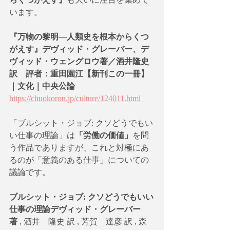
います。
『万物の黎明―人類史を根本からくつ
がえす』デヴィッド・グレーバー、デ
ヴィッド・ウェングロウ著／酒井隆史
訳　評者：重田園江【新刊この一冊】
｜文化｜中央公論
https://chuokoron.jp/culture/124011.html
「ブルシット・ジョブ: クソどうでもい
い仕事の理論」は
「労働の価値」
を問
う作品でありますが、これと対極にあ
るのが「意義のある仕事」についての
議論です。
ブルシット・ジョブ: クソどうでもいい
仕事の理論デヴィッド・グレーバー 
著
 , 酒井　隆史 訳 , 芳賀　達彦 訳 , 森