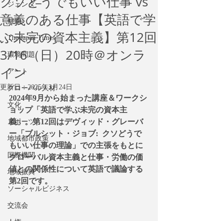
クソどうでもいい仕事 vs
ジェンダー
意義のある仕事【英語で学
健康
ぶ未完の資本主義】第12回
The Japan Times
3/16（日）20時＠オンラ
環境問題
イン
アート
更新日：
2025年3月24日
グローバル人材
2024年9月から始まった講座＆ワークシ
文化
ョップ「英語で学ぶ未完の資本主
義」。第12回はデヴィッド・グレーバ
スポーツ
ー「ブルシット・ジョブ:  クソどうで
地域都市政策
もいい仕事の理論」での主張をもとに
国際機関
グローバル資本主義と仕事・労働の価
値との関係性について英語で議論する
地域振興
第2回です。
ソーシャルビジネス
交流会