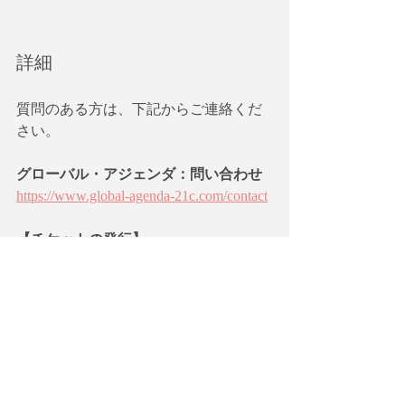
詳細
質問のある方は、下記からご連絡くだ
さい。
グローバル・アジェンダ：問い合わせ
https://www.global-agenda-21c.com/contact
【チケットの発行】    
参加申し込みをした方にはGoogle Meet
の会議の招待状と設問を送付します。
オンラインでは、通信上の問題が発生
する場合がありますが、不具合の場
合、次回無料で参加できます。キャン
セルの場合も次回への振り替えになり