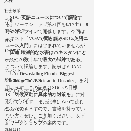
人権
社会政策
「
SDGs英語ニュースについて議論す
労働
る
」ワークショップ第31回を
9/17土）10
テクノロジー
時＠オンライン
で開催します。今回は
テキスト「
VOAで聞き読みSDGs英語ニ
政治
ュース入門
」には含まれていませんが
ビジネス
「
国連:壊滅的な水害はパキスタンにと
ってこの数十年で最大の試練である
」
リスク
について議論します。記事はVOAの
ブランド
「
UN: Devastating Floods 'Biggest 
Challenge' for Pakistan in Decades
」を利
新型コロナウイルス
用します。この記事はSDGsの
目標
英語で学ぶ大人の社会科
13「気候変動に具体的な対策を
」に対
ライティング
応しています。また記事はWebで読む
ことができますので、書籍を持ってい
Global News
ない方もぜひ、ご参加ください。以下
ソーシャル・メディア
新ワークショップの案内です。
資格試験