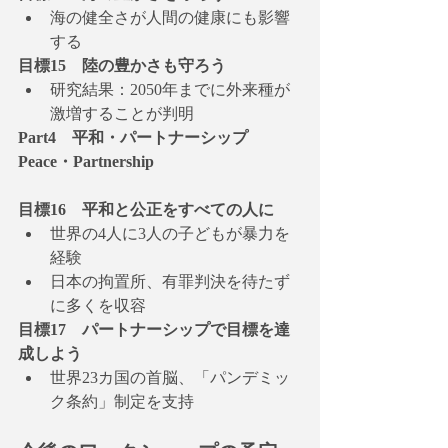
海の健全さが人間の健康にも影響
する
目標15　陸の豊かさも守ろう
研究結果：2050年までに外来種が
激増することが判明
Part4　平和・パートナーシップ 
Peace・Partnership
目標16　平和と公正をすべての人に
世界の4人に3人の子どもが暴力を
経験
日本の拘置所、有罪判決を待たず
に多くを収容
目標17　パートナーシップで目標を達
成しよう
世界23カ国の首脳、「パンデミッ
ク条約」制定を支持