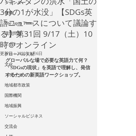
パキスタンの洪水「国土の
ジェンダー
3分の1が水没」【SDGs英
健康
語ニュースについて議論す
The Japan Times
る】第31回 9/17（土）10
環境問題
時＠オンライン
アート
更新日：
2022年9月6日
グローバル人材
グローバルな場で必要な英語力て何？
文化
「SDGsの現状」を英語で理解し、発信
するための新英語ワークショップ。
スポーツ
地域都市政策
国際機関
地域振興
ソーシャルビジネス
交流会