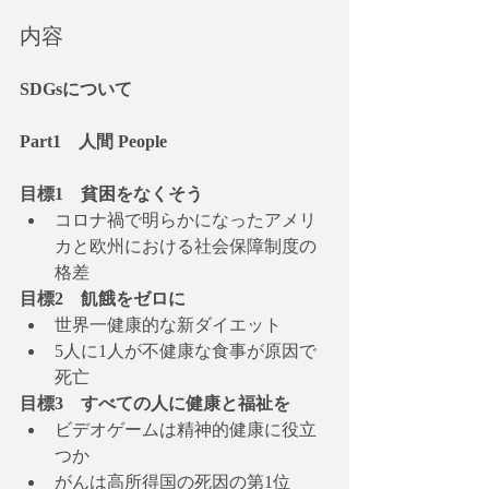
内容
SDGsについて
Part1　人間 People
目標1　貧困をなくそう
コロナ禍で明らかになったアメリ
カと欧州における社会保障制度の
格差
目標2　飢餓をゼロに
世界一健康的な新ダイエット
5人に1人が不健康な食事が原因で
死亡
目標3　すべての人に健康と福祉を
ビデオゲームは精神的健康に役立
つか
がんは高所得国の死因の第1位