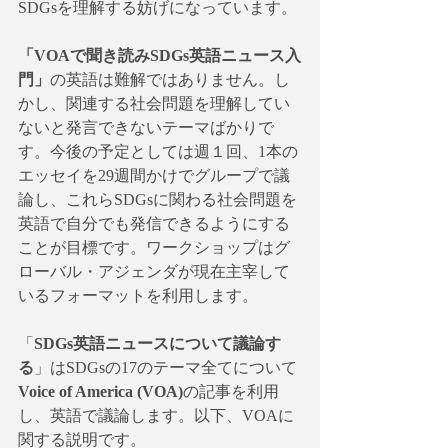
SDGsを理解する妨げになっています。
「VOAで聞き読みSDGs英語ニュース入
門」
の英語は難解ではありません。し
かし、関連する社会問題を理解してい
ないと発言できないテーマばかりで
す。今後の予定としては週１回、1本の
エッセイを29週間かけでグループで議
論し、これらSDGsに関わる社会問題を
英語で自分でも発信できるようにする
ことが目標です。ワークショップはグ
ローバル・アジェンダが現在主宰して
いるフォーマットを利用します。
「
SDGs英語ニュースについて議論す
る
」はSDGsの17のテーマ全てについて
Voice of America (VOA)
の記事を利用
し、英語で議論します。以下、VOAに
関する説明です。