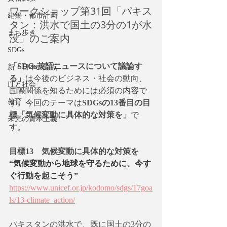
ワークショップ第31回「パキス
建築・都市計画
タン：洪水で国土の3分の1が水
まち歩き
没」のご案内
SDGs
「SDGs英語ニュースについて議論す
新・日本の論点
る」
は今後のビジネス・社会の動向、
ITと社会
国際関係を知るためには必須の内容で
教育
す。今回のテーマは
SDGsの13番目の目
標「気候変動に具体的な対策を」
で
未完の資本主義
す。
目標13　気候変動に具体的な対策を
“気候変動から地球を守るために、今す
ぐ行動を起こそう”
https://www.unicef.or.jp/kodomo/sdgs/17goa
ls/13-climate_action/
パキスタンの洪水で、既に国土の3分の