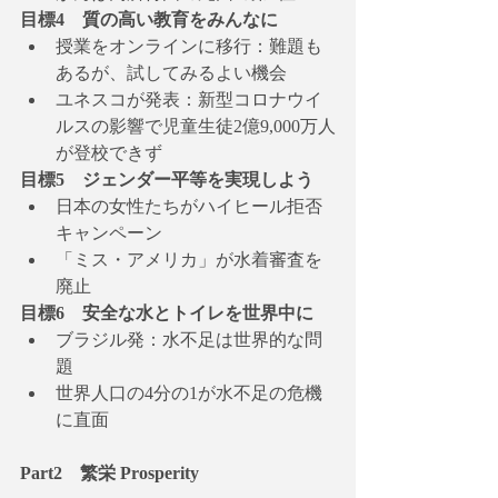
目標4　質の高い教育をみんなに
授業をオンラインに移行：難題も
あるが、試してみるよい機会
ユネスコが発表：新型コロナウイ
ルスの影響で児童生徒2億9,000万人
が登校できず
目標5　ジェンダー平等を実現しよう
日本の女性たちがハイヒール拒否
キャンペーン
「ミス・アメリカ」が水着審査を
廃止
目標6　安全な水とトイレを世界中に
ブラジル発：水不足は世界的な問
題
世界人口の4分の1が水不足の危機
に直面
Part2　繁栄 Prosperity