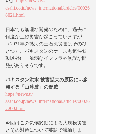
い」
https://news.tv-
asahi.co.jp/news_international/articles/00026
6821.html
日本でも無理な開発のために、過去に
何度か土砂災害が起こっていますが
（2021年の熱海の土石流災害はそのひ
とつ）、パキスタンのケースも気候変
動以外に、脆弱なインフラや無謀な開
発がありそうです。
パキスタン洪水 被害拡大の原因に…多
発する「山津波」の脅威 
https://news.tv-
asahi.co.jp/news_international/articles/00026
7200.html
今回はこの気候変動による大規模災害
とその対策について英語で議論しま