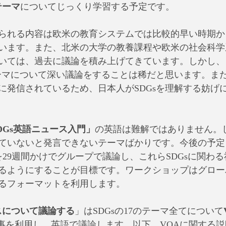
テーマ
についてじっくり学習する予定です。
られる内容は欧米の教育システムでは比較的早い時期か
います。また、北米の大学の教養課程や欧米の社会科学
いては、過去に議論を積み上げてきています。しかし、
テーマについて深い議論をすることは稀だと思います。ま
に発信されているため、日本人がSDGsを理解する妨げ
DGs英語ニュース入門」
の英語は難解ではありません。
ていないと発言できないテーマばかりです。今後の予定
を29週間かけでグループで議論し、これらSDGsに関わ
るようにすることが目標です。ワークショップはグロー
るフォーマットを利用します。
スについて議論する
」はSDGsの17のテーマ全てについて
事を利用し、英語で議論します。以下、VOAに関する説