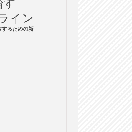
論す
ルス
ンライン
格試験
信するための新