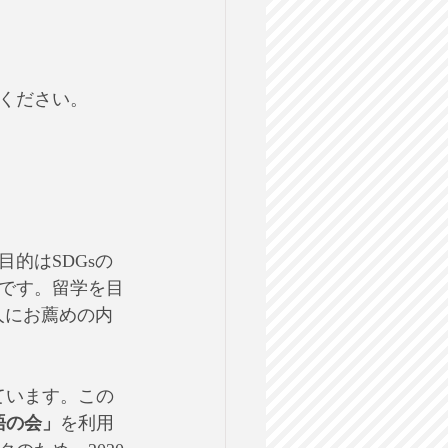
ください。
的はSDGsの
です。留学を目
人にお薦めの内
ています。この
語の会」
を利用