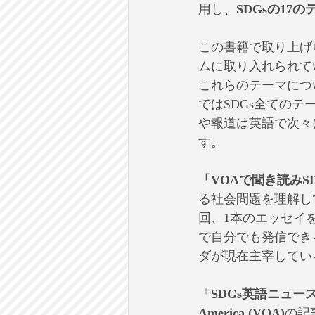
用し、
SDGsの17の
この書籍で取り上げ
ムに取り入れられて
これらのテーマにつ
ではSDGs全ての
や報道は英語で次々
す。
「VOAで聞き読みS
る社会問題を理解し
回、1本のエッセイ
で自分でも発信でき
ダが現在主宰してい
「
SDGs英語ニュー
America (VOA)
の記