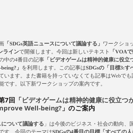
画
「SDGs英語ニュースについて議論する」
ワークショ
オンライン
で開催します。今回は新しいテキスト
「VOAで
の中の4番目の記事
「ビデオゲームは精神的健康に役立つか：D
-being?」
を利用します。この記事は
SDGsの「目標3:
ています。また書籍を持っていなくても記事はWebでも
能です。以下新ワークショップの案内です。
第7回「
ビデオゲームは精神的健康に役立つか
mprove Well-being?
」のご案内
スについて議論する
」は今後のビジネス・社会の動向、
です。今回のテーマは
SDGsの4番目の目標「すべての