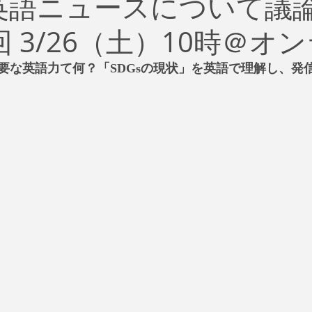
s英語ニュースについて議
治
ビジネス
リスク
ブランド
新型コロナウイ
 3/26（土）10時＠オ
イティング
Global News
ソーシャル・メディア
資
要な英語力て何？「SDGsの現状」を英語で理解し、発
SDGs