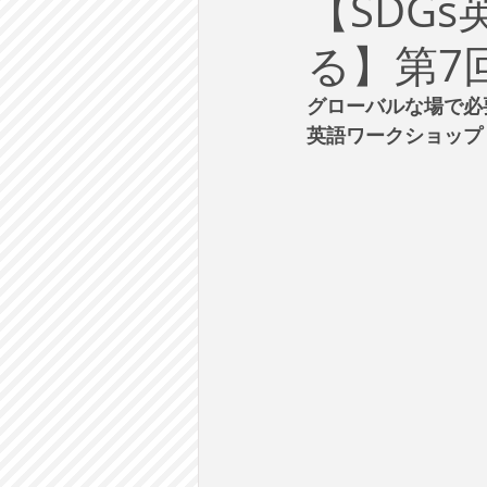
【SDG
労働
テクノロジー
政
る】第7回
英語で学ぶ大人の社会科
ラ
グローバルな場で必
英語ワークショップ
建築・都市計画
まち歩き