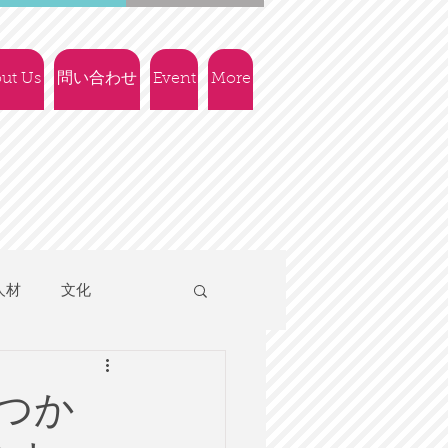
ut Us
問い合わせ
Event
More
人材
文化
人権
社会政策
つか