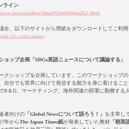
オンライン
hoo.co.jp/event/show/detail/01b8669ahq821.html
場合、以下のサイトから用紙をダウンロードしてご利用
enda-21c.com/contact
クショップ企画「SDGs英語ニュースについて議論する」
ワークショップを企画しています。このワークショップの目
、自分でも世界に向けて発信する能力を身に着けること
でR＆D、マーケティング、海外関連の部署に勤務する
級者向けの
「Global Newsについて語ろう！」
を主宰し
17年から
The Japan Times紙
が発表していた教材
「朝英