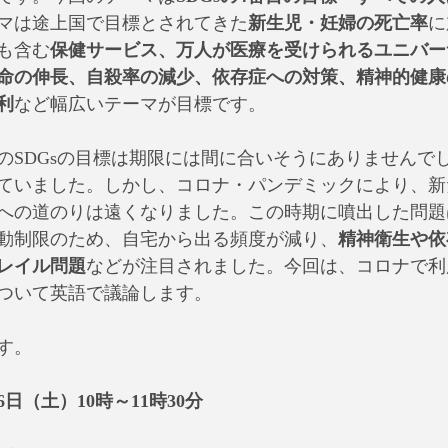
マは途上国で目標とされてきた
新生児・妊婦の死亡率
に
も含む
保健サービス、万人が医療を受けられるユニバー
命の伸長、自殺率の減少、依存症への対策、精神的健康
利
など幅広いテーマが目標です。
年のSDGsの目標は期限には間に合いそうにありませんで
ていました。しかし、コロナ・パンデミックにより、新
への道のりは遠くなりました。この時期に噴出した問題
動制限のため、自宅から出る頻度が減り、
精神衛生や依
レイル問題
などが注目されました。今回は、コロナで利
ついて英語で議論します。
す。
6日（土）10時～11時30分