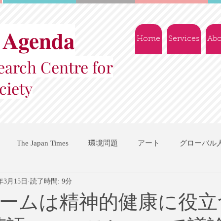
 Agenda
Home
Services
Abo
arch Centre for
ciety
The Japan Times
環境問題
アート
グローバル
2年3月15日
読了時間: 9分
国際機関
地域振興
ソーシャルビジネス
交流会
ームは精神的健康に役立