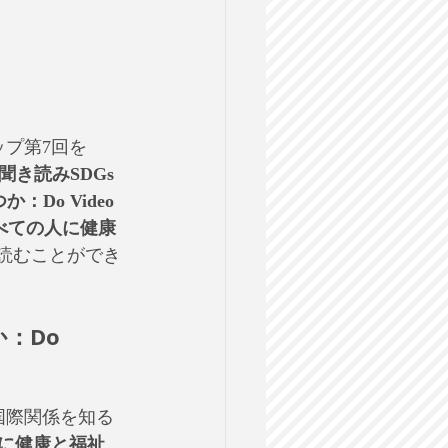
ップ第7回を
聞き読みSDGs
o Video 
すべての人に健康
読むことができ
：Do 
国際関係を知る
人に健康と福祉