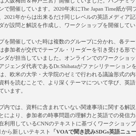
は大阪梅田＆神戸三宮）開催していました。パンデミック
開催しています。2020年末にThe Japan Time紙が
、2021年からは出来るだけ同じレベルの英語メディア
ダが設問と解説を作成し、ワークショップを開催してい
プを開催していた時は複数のグループに分かれ、各テー
は参加者が交代でテーブル・リーダーを引き受ける形で
ンダが担当していました。オンラインでのワークショッ
ジェンダ代表であるDr.Shibataがファシリテーション
は、欧米の大学・大学院のゼミで行われる議論形式の内
資料を読むことで、より深くテーマについて学び、英語
ています。
プ内では、資料に含まれていない関連事項に関する解説
とにより、参加者の時事問題の理解力と英語での発信力
在利用しているCNNのテキストに基づくワークショップは
月から新しいテキスト
「VOAで聞き読みSDGs英語ニュ