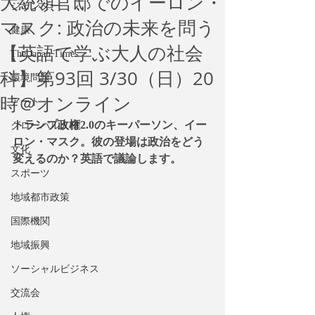
大統領官邸でのイーロン・
ジェンダー
マスク: 政治の未来を問う
健康
【英語で学ぶ大人の社会
The Japan Times
科】第93回 3/30（日）20
環境問題
時＠オンライン
アート
トランプ政権2.0のキーパーソン、イー
グローバル人材
ロン・マスク。彼の登場は政治をどう
文化
変えるのか？英語で議論します。
スポーツ
地域都市政策
国際機関
地域振興
ソーシャルビジネス
交流会