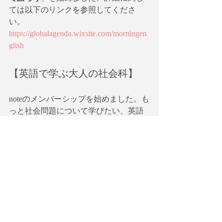
ては以下のリンクを参照してくださ
い。
https://globalagenda.wixsite.com/morningen
glish
【英語で学ぶ大人の社会科】
noteのメンバーシップを始めました。も
っと社会問題について学びたい、英語
のスキルを進化させたいという方のた
めの一石二鳥、欲張りな会の立ち上げ
を目指しています。ワークショップだ
けでなく「大人のための社会見学」も
計画中！メンバー募集中です。
【英語で学ぶ大人の社会科】メンバー
シップ
https://note.com/globalagenda/circle