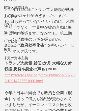
建築・都市計画
2025年1月20日にトランプ大統領が就任
してから2ヶ月が過ぎました。まだ、
まち歩き
100日も経っていないというのに、米国
SDGs
内だけでなく、世界中が彼の言動に振
新・日本の論点
り回されています。なかでも、第二期
トランプ政権のカギを握るのが、
ITと社会
DOGE=“政府効率化省”
 を率いるイーロ
教育
ン・マスク氏です。
未完の資本主義
トランプ大統領 就任1か月 大幅な方針
転換 反発や懸念の声も | NHK
https://www3.nhk.or.jp/news/html/20250220
/k10014727551000.html
今年の日本の国会でも
政治と企業（献
金）
を巡って何度も論戦が交わされて
いましたが、イーロン・マスク氏と政
治の関わり方は、これまでの
企業と政