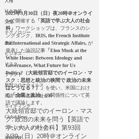
人権
社会政策
2025年3月30日（日）夜20時＠オンライ
ン
で開催する
「英語で学ぶ大人の社会
労働
科」
ワークショップは、フランスのシ
テクノロジー
ンクタンク、
IRIS, the French Institute 
for International and Strategic Affairs,
 が
政治
発表した論説記事
「Elon Musk at the 
ビジネス
White House: Between Ideology and 
リスク
Governance, What Future for Us 
Politics?（大統領官邸でのイーロン・マ
ブランド
スク：思想と統治の狭間で 政治の未来
新型コロナウイルス
はどうなる？）」
を使い、米国におけ
る
「企業と政治」
の関係性について英
英語で学ぶ大人の社会科
語で議論します。
ライティング
大統領官邸でのイーロン・マス
Global News
ク: 政治の未来を問う【英語で
学ぶ大人の社会科】第93回 
ソーシャル・メディア
3/30（日）20時＠オンライン
資格試験