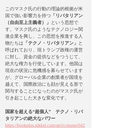
このマスク氏の行動の理論的根拠が米
国で強い影響力を持つ
「リバタリアン
（自由至上主義者）」
という思想で
す。マスク氏のようなテクノロジー関
連企業を興し、この思想を推進する人
物たちは
「テクノ・リバタリアン」
と
呼ばれており、現トランプ政権の運営
に対し、資金の提供などをつうじて、
絶大な権力を行使しています。他国は
現在の状況に危機感を募らせています
が、グローバル企業の創業者が国境を
越えて、国際政治にも顔が見える形で
関与することになったのがマスク氏が
引き起こした大きな変化です。
国家を超える“超個人”　テクノ・リバ
タリアンの絶大なパワー
https://bookplus.nikkei.com/atcl/column/042