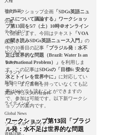
人権
社会政策
新ワークショップ企画
「SDGs英語ニュ
ースについて議論する」ワークショッ
労働
プ第13回を5/7（土）10時＠オンライン
テクノロジー
で開催します。今回はテキスト
「VOA
で聞き読みSDGs英語ニュース入門」
の
政治
中の10番目の記事
「ブラジル発：水不
ビジネス
足は世界的な問題（Brazil: Water Is an 
International Problem）」
を利用しま
リスク
す。この記事は
SDGsの「目標6: 安全な
ブランド
水とトイレを世界中に」
に対応してい
新型コロナウイルス
ます。また書籍を持っていなくても記
事はWebでも読むことができますの
英語で学ぶ大人の社会科
で、参加は可能です。以下新ワークシ
ライティング
ョップの案内です。
Global News
ワークショップ第13回「ブラジ
ソーシャル・メディア
ル発：水不足は世界的な問題 
資格試験