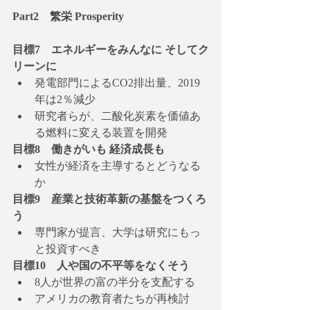
Part2　繁栄 Prosperity
目標7　エネルギーをみんなに そしてク
リーンに
発電部門によるCO2排出量、2019
年は2％減少
研究者らが、二酸化炭素を価値あ
る燃料に変える装置を開発
目標8　働きがいも 経済成長も
女性が経済を主導するとどうなる
か
目標9　産業と技術革新の基盤をつくろ
う
専門家が提言、大学は研究にもっ
と投資すべき
目標10　人や国の不平等をなくそう
8人が世界の富の半分を支配する
アメリカの教育者たちが再検討　