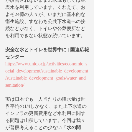
が改善されないままの水源もしくは地
表水を利用しています。くわえて、お
よそ24億の人々が、いまだに基本的な
衛生施設、すなわち公共下水道への接
続などがなく、トイレや公衆便所など
を利用できない状態が続いています。
安全な水とトイレを世界中に | 国連広報
センター 
https://www.unic.or.jp/activities/economic_s
ocial_development/sustainable_development
/sustainable_development_goals/water_and_
sanitation/
実は日本でも一人当たりの降水量は世
界平均の1/4しかなく、また上下水道の
インフラの更新費用など水利用に関す
る問題は山積しています。今回は我々
が普段考えることの少ない
「水の問