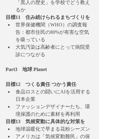
「黒人の歴史」を学校でどう教え
るか
目標11　住み続けられるまちづくりを
世界保健機関（WHO）の調査報
告：都市住民の80%が有害な空気
を吸っている
大気汚染は高齢者にとって病院受
診につながる
Part3　地球 Planet
目標12　つくる責任 つかう責任
食品ロスとの闘いにAIを活用する
日本企業
ファッションデザイナーたち、環
境保護のために素材を再利用
目標13　気候変動に具体的な対策を
地球温暖化で早まる花粉シーズン
アメリカは「気候変動難民」の保