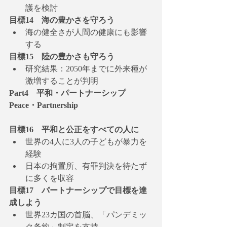
護を検討
目標14　海の豊かさを守ろう
海の健全さが人間の健康にも影響
する
目標15　陸の豊かさも守ろう
研究結果：2050年までに外来種が
激増することが判明
Part4　平和・パートナーシップ 
Peace・Partnership
目標16　平和と公正をすべての人に
世界の4人に3人の子どもが暴力を
経験
日本の拘置所、有罪判決を待たず
に多くを収容
目標17　パートナーシップで目標を達
成しよう
世界23カ国の首脳、「パンデミッ
ク条約」制定を支持