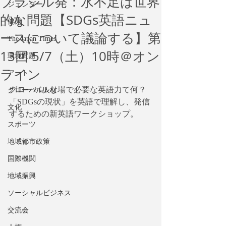
ブラジル発：水不足は世界
ジェンダー
的な問題【SDGs英語ニュ
健康
ースについて議論する】第
The Japan Times
13回 5/7（土）10時＠オン
環境問題
ライン
アート
グローバルな場で必要な英語力て何？
グローバル人材
「SDGsの現状」を英語で理解し、発信
文化
するための新英語ワークショップ。
スポーツ
地域都市政策
国際機関
地域振興
ソーシャルビジネス
交流会