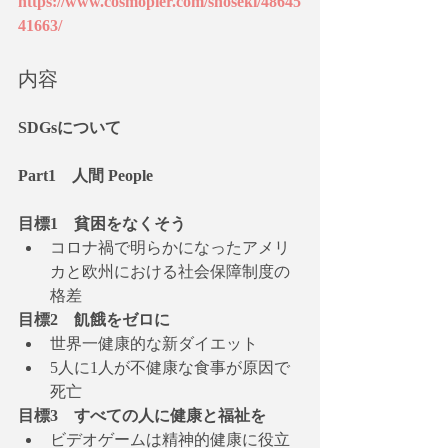
https://www.cosmopier.com/shoseki/48645
41663/
内容
SDGsについて
Part1　人間 People
目標1　貧困をなくそう
コロナ禍で明らかになったアメリ
カと欧州における社会保障制度の
格差
目標2　飢餓をゼロに
世界一健康的な新ダイエット
5人に1人が不健康な食事が原因で
死亡
目標3　すべての人に健康と福祉を
ビデオゲームは精神的健康に役立