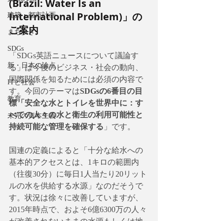
(Brazil: Water Is an 
International Problem)」の
建築・都市計画
ご案内
まち歩き
SDGs
「SDGs英語ニュースについて議論す
新・日本の論点
る」は今後のビジネス・社会の動向、
国際関係を知るためには必須の内容で
ITと社会
す。今回のテーマは
SDGsの6番目の目
教育
標「安全な水とトイレを世界中に：す
べての人々の水と衛生の利用可能性と
未完の資本主義
持続可能な管理を確保する
」です。
国連の定義によると「十分な給水への
基本的アクセスとは、1キロの範囲内
（往復30分）に毎日1人当たり20リット
ルの水を供給する水源」なのだそうで
す。状況は徐々に改善していますが、
2015年時点で、およそ6億6300万の人々