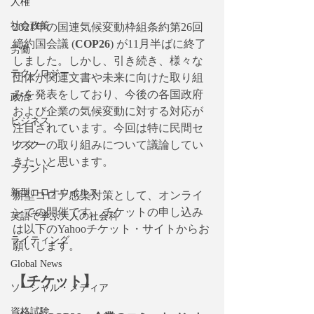
人権
社会政策
2021年の国連気候変動枠組条約第26回
締約国会議 (
COP26
) が11月半ばに終了
労働
しました。しかし、引き続き、様々な
テクノロジー
団体が関連文書や未来に向けた取り組
みを発表をしており、今後の各国政府
政治
および企業の気候変動に対する対応が
ビジネス
注目されています。今回は特に民間セ
クターの取り組みについて議論してい
リスク
きたいと思います。
ブランド
新型コロナウイルス
新型コロナ感染対策として、オンライ
ンでの開催です。チケットの申し込み
英語で学ぶ大人の社会科
は以下のYahooチケット・サイトからお
ライティング
願いします。
Global News
【チケット】
ソーシャル・メディア
資格試験