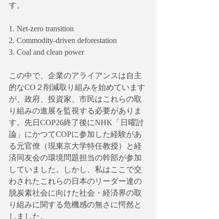
す。
1. Net-zero transition
2. Commodity-driven deforestation
3. Coal and clean power
この中で、企業のアライアンスは自主
的なCO２削減取り組みを始めています
が、政府、投資家、市民はこれらの取
り組みの進展を監視する必要がありま
す。先日COP26終了後にNHK「日曜討
論」にかつてCOPに参加した経験があ
る元官僚（現東京大学特任教授）と経
済同友会の環境問題担当の幹部が参加
していました。しかし、私はここで交
わされたこれらの日本のリーダー達の
脱炭素社会に向けた社会・経済界の取
り組みに関する危機感の無さに愕然と
しました。