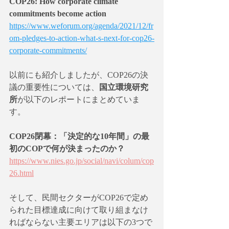
COP26: How corporate climate 
commitments become action 
https://www.weforum.org/agenda/2021/12/fr
om-pledges-to-action-what-s-next-for-cop26-
corporate-commitments/
以前にも紹介しましたが、COP26の決
議の重要性については、
国立環境研究
所
が以下のレポートにまとめていま
す。
COP26閉幕：「決定的な10年間」の最
初のCOPで何が決まったのか？
https://www.nies.go.jp/social/navi/colum/cop
26.html
そして、民間セクターがCOP26で定め
られた目標達成に向けて取り組まなけ
ればならない主要エリアは以下の3つで