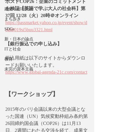
ポストCOP26：企業のコミットメント
を検証【英語で学ぶ大人の社会科】第
建築・都市計画
37回 12/28（火）20時＠オンライン
まち歩き
https://passmarket.yahoo.co.jp/event/show/d
SDGs
etail/019si5buu3321.html
新・日本の論点
【銀行振込での申し込み】
ITと社会
振込用紙は以下のサイトからダウンロ
教育
ードお願いいたします。
未完の資本主義
https://www.global-agenda-21c.com/contact
【ワークショップ】
2015年のパリ会議以来の大型会議とな
った国連（UN）気候変動枠組み条約第
26回締約国会議（COP26）は11月13
日、2週間にわたる交渉を経て、成果文