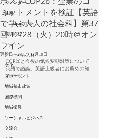
ポストCOP26：企業のコ
ジェンダー
ミットメントを検証【英語
健康
で学ぶ大人の社会科】第37
The Japan Times
回 12/28（火）20時＠オン
環境問題
ライン
アート
更新日：
2021年12月19日
グローバル人材
COP26と今後の気候変動対策について
文化
英語で議論。英語上級者にお薦めの知
的イベント
スポーツ
地域都市政策
国際機関
地域振興
ソーシャルビジネス
交流会