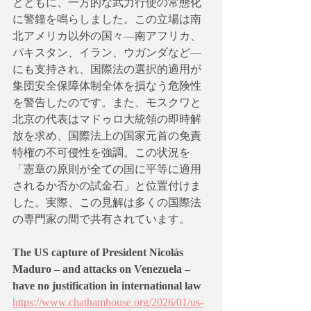
とともに、一方的な武力行使の常態化
に警鐘を鳴らしました。この立場は南
北アメリカ以外の国々―南アフリカ、
パキスタン、イラン、ウガンダなど―
にも支持され、国際法の選択的適用が
集団安全保障体制全体を損なう危険性
を警告したのです。また、モスクワと
北京の代表はマドゥロ大統領の即時解
放を求め、国際法上の国家元首の免責
特権の不可侵性を強調。この状況を
「憲章の原則が全ての国に平等に適用
されるか否かの試金石」と位置付けま
した。実際、この見解は多くの国際法
の専門家の間で共有されています。
The US capture of President Nicolás 
Maduro – and attacks on Venezuela – 
have no justification in international law
https://www.chathamhouse.org/2026/01/us-