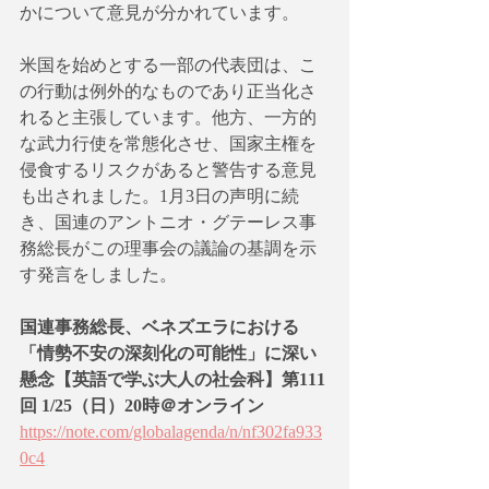
かについて意見が分かれています。
米国を始めとする一部の代表団は、こ
の行動は例外的なものであり正当化さ
れると主張しています。他方、一方的
な武力行使を常態化させ、国家主権を
侵食するリスクがあると警告する意見
も出されました。1月3日の声明に続
き、国連のアントニオ・グテーレス事
務総長がこの理事会の議論の基調を示
す発言をしました。
国連事務総長、ベネズエラにおける
「情勢不安の深刻化の可能性」に深い
懸念【英語で学ぶ大人の社会科】第111
回 1/25（日）20時＠オンライン
https://note.com/globalagenda/n/nf302fa933
0c4