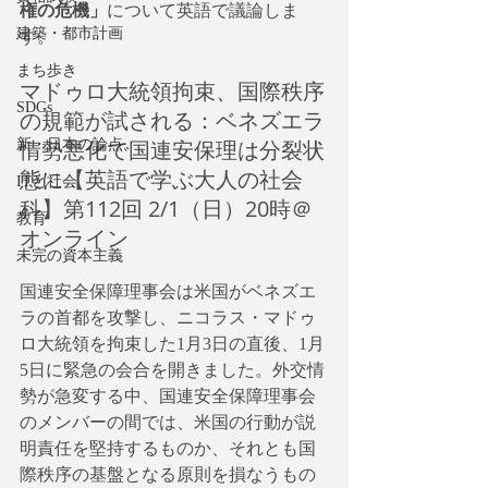
権の危機」
について英語で議論しま
建築・都市計画
す。
まち歩き
マドゥロ大統領拘束、国際秩序
SDGs
の規範が試される：ベネズエラ
情勢悪化で国連安保理は分裂状
新・日本の論点
態に【英語で学ぶ大人の社会
ITと社会
科】第112回 2/1（日）20時＠
教育
オンライン
未完の資本主義
国連安全保障理事会は米国がベネズエ
ラの首都を攻撃し、ニコラス・マドゥ
ロ大統領を拘束した1月3日の直後、1月
5日に緊急の会合を開きました。外交情
勢が急変する中、国連安全保障理事会
のメンバーの間では、米国の行動が説
明責任を堅持するものか、それとも国
際秩序の基盤となる原則を損なうもの