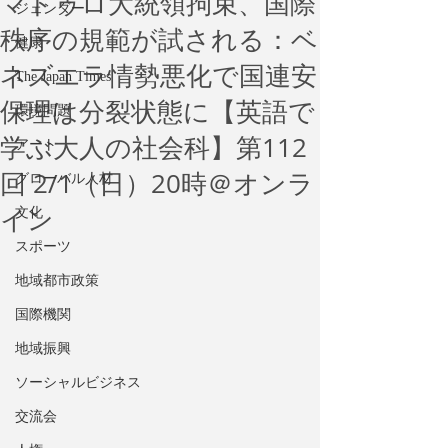
マドゥロ大統領拘束、国際
ジェンダー
秩序の規範が試される：ベ
健康
ネズエラ情勢悪化で国連安
The Japan Times
保理は分裂状態に【英語で
環境問題
学ぶ大人の社会科】第112
アート
回 2/1（日）20時＠オンラ
グローバル人材
イン
文化
スポーツ
地域都市政策
国際機関
地域振興
ソーシャルビジネス
交流会