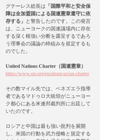
グテーレス総長は
「国際平和と安全保
障は全加盟国による国連憲章遵守に依
存する」
と警告したのです。この発言
は、ニューヨークの国連議場内に存在
する深く根強い分断を露呈するであろ
う理事会の議論の枠組みを規定するも
のでした。
United Nations Charter（国連憲章）
https://www.un.org/en/about-us/un-charter
その数マイル先では、ベネズエラ指導
者であるマドゥロ大統領がニューヨー
ク都心にある米連邦裁判所に出廷して
いたのです。
ロシアと中国は最も強い批判を展開
し、米国の行動を武力侵略と規定する