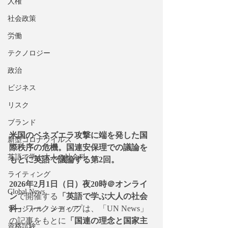
人権
社会政策
労働
テクノロジー
政治
ビジネス
リスク
ブランド
米国のベネズエラ攻撃に端を発した国
新型コロナウイルス
際秩序の危機。国連安保理での議論を
英語で学ぶ大人の社会科
もとに英語で議論する第2回。
ライティング
2026年2月1日（日）夜20時＠オンライ
Global News
ン
で開催する
「英語で学ぶ大人の社会
科」
ワークショップは、「UN News」
ソーシャル・メディア
の記事をもとに
「国連の理念と国家主
資格試験