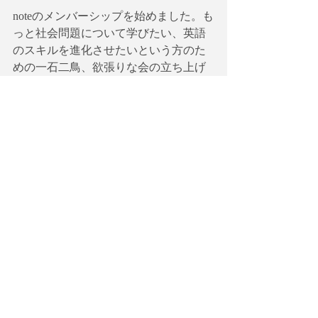
noteのメンバーシップを始めました。も
っと社会問題について学びたい、英語
のスキルを進化させたいという方のた
めの一石二鳥、欲張りな会の立ち上げ
を目指しています。ワークショップだ
けでなく「大人のための社会見学」も
計画中！メンバー募集中です。
【英語で学ぶ大人の社会科】メンバー
シップ
https://note.com/globalagenda/circle
有料ニュースレター【英語で学
ぶ現代社会】(発展編）
ニュースレター【英語で学ぶ現代社
会】(発展編）はGlobal Agendaが運営す
るイベント・英語ワークショップの案