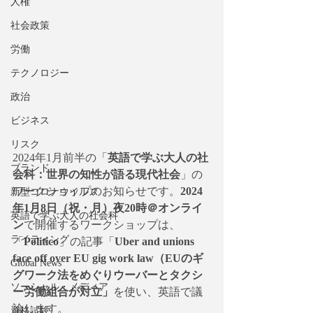
人権
社会政策
労働
テクノロジー
政治
ビジネス
リスク
2024年1月前半の「
英語で学ぶ大人の社
ブランド
会科：世界の知性が語る現代社会
」の
ワークショップのお知らせです。
2024
新型コロナウイルス
年1月8日（祝・月）夜20時＠オンライ
英語で学ぶ大人の社会科
ン
で開催するワークショップは、
ライティング
「
Politico
」の記事「
Uber and unions 
face off over EU gig work law（EUのギ
Global News
グワーク法をめぐりウーバーとタクシ
ソーシャル・メディア
ー労働組合が対立」
を使い、英語で議
論します。
資格試験