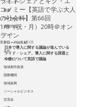
ライドシェアとギグ・エ
ジェンダー
コノミー【英語で学ぶ大人
健康
の社会科】第66回
The Japan Times
1/8（祝・月）20時＠オン
環境問題
ライン
アート
更新日：
2024年1月1日
グローバル人材
日本で導入に関する議論が進んでいる
文化
ライド・シェア。導入に関する課題と
今後について英語で議論
スポーツ
地域都市政策
国際機関
地域振興
ソーシャルビジネス
交流会