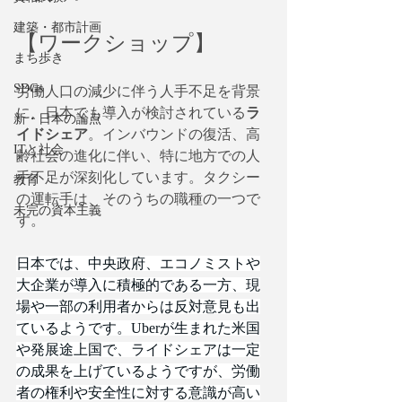
建築・都市計画
【ワークショップ】
まち歩き
SDGs
労働人口の減少に伴う人手不足を背景
に、日本でも導入が検討されている
ラ
新・日本の論点
イドシェア
。インバウンドの復活、高
ITと社会
齢社会の進化に伴い、特に地方での人
手不足が深刻化しています。タクシー
教育
の運転手は、そのうちの職種の一つで
未完の資本主義
す。
日本では、中央政府、エコノミストや
大企業が導入に積極的である一方、現
場や一部の利用者からは反対意見も出
ているようです。Uberが生まれた米国
や発展途上国で、ライドシェアは一定
の成果を上げているようですが、労働
者の権利や安全性に対する意識が高い