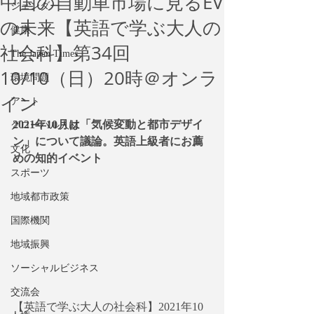
中国の自動車市場に見るEV
ジェンダー
の未来【英語で学ぶ大人の
健康
社会科】第34回
The Japan Times
10/10（日）20時＠オンラ
環境問題
イン
アート
2021年10月は「気候変動と都市デザイ
グローバル人材
ン」について議論。英語上級者にお薦
文化
めの知的イベント
スポーツ
地域都市政策
国際機関
地域振興
ソーシャルビジネス
交流会
【英語で学ぶ大人の社会科】2021年10