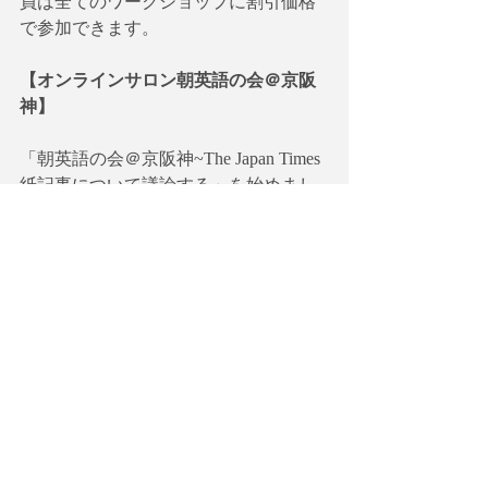
員は全てのワークショップに割引価格
で参加できます。
【オンラインサロン朝英語の会＠京阪
神】
「朝英語の会＠京阪神~The Japan Times
紙記事について議論する」を始めまし
た。京都・大阪・神戸で開催される
「朝英語の会＠京阪神」共通のサロン
です。詳細に関しては以下のリンクを
参照してください。
【HP】
https://globalagenda.wixsite.com/morningen
glish
【英語で学ぶ大人の社会科】