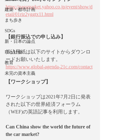
https://passmarket.yahoo.co.jp/event/show/d
建築・都市計画
etail/01riz2yggtx11.html
まち歩き
SDGs
【銀行振込での申し込み】
新・日本の論点
振込用紙は以下のサイトからダウンロ
ITと社会
ードお願いいたします。
教育
https://www.global-agenda-21c.com/contact
未完の資本主義
【ワークショップ】
ワークショップは2021年7月2日に発表
された以下の世界経済フォーラム
（WEF)の英語記事を利用します。
Can China show the world the future of 
the car market?