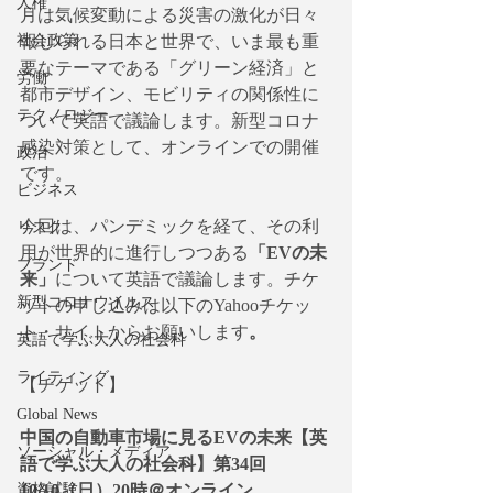
人権
月は気候変動による災害の激化が日々
社会政策
報じられる日本と世界で、いま最も重
要なテーマである「グリーン経済」と
労働
都市デザイン、モビリティの関係性に
テクノロジー
ついて英語で議論します。新型コロナ
感染対策として、オンラインでの開催
政治
です。
ビジネス
今回は、パンデミックを経て、その利
リスク
用が世界的に進行しつつある
「EVの未
ブランド
来」
について英語で議論します。チケ
新型コロナウイルス
ットの申し込みは以下のYahooチケッ
ト・サイトからお願いします
。
英語で学ぶ大人の社会科
ライティング
【チケット】
Global News
中国の自動車市場に見るEVの未来【英
ソーシャル・メディア
語で学ぶ大人の社会科】第34回 
資格試験
10/10（日）20時＠オンライン