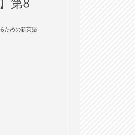
】第8
ルス
格試験
するための新英語