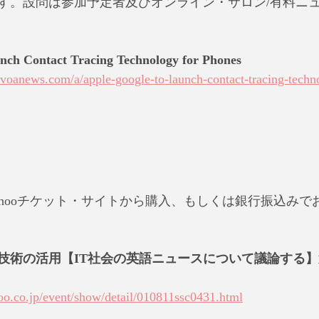
す。設問は参加予定者及びオンライン・サロン/有料ニ
nch Contact Tracing Technology for Phones
h.voanews.com/a/apple-google-to-launch-contact-tracing-techn
ahooチケット・サイトから購入、もしくは銀行振込みで
術の活用【IT社会の英語ニュースについて議論する】第8回
hoo.co.jp/event/show/detail/010811ssc0431.html