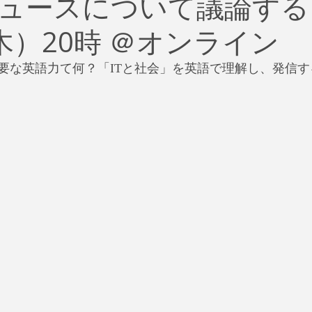
ュースについて議論する
治
ビジネス
リスク
ブランド
新型コロナウイ
2(木）20時 ＠オンライン
イティング
Global News
ソーシャル・メディア
資
要な英語力て何？「ITと社会」を英語で理解し、発信
SDGs