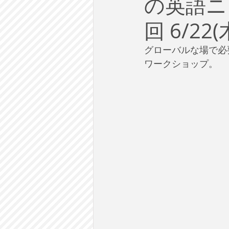
の英語ニ
労働
テクノロジー
政
回 6/2
英語で学ぶ大人の社会科
ラ
グローバルな場で必
ワークショップ。
建築・都市計画
まち歩き