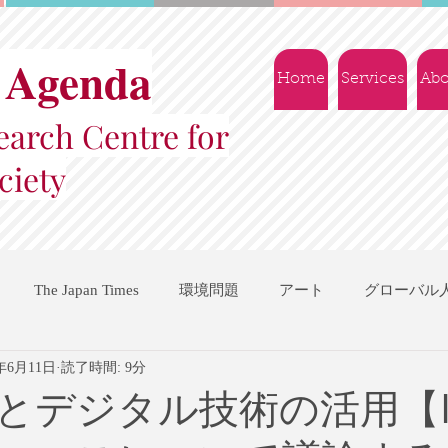
 Agenda
Home
Services
Abo
arch Centre for
ciety
The Japan Times
環境問題
アート
グローバル
3年6月11日
読了時間: 9分
国際機関
地域振興
ソーシャルビジネス
交流会
とデジタル技術の活用【I