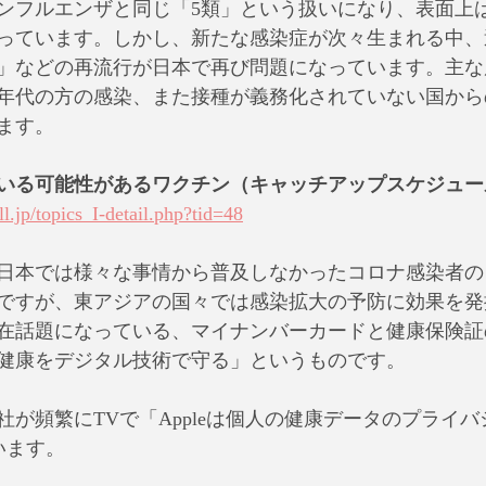
ンフルエンザと同じ「5類」という扱いになり、表面上
っています。しかし、新たな感染症が次々生まれる中、
」などの再流行が日本で再び問題になっています。主な
年代の方の感染、また接種が義務化されていない国から
ます。
いる可能性があるワクチン（キャッチアップスケジュー
l.jp/topics_I-detail.php?tid=48
日本では様々な事情から普及しなかったコロナ感染者の
ですが、東アジアの国々では感染拡大の予防に効果を発
在話題になっている、マイナンバーカードと健康保険証
健康をデジタル技術で守る」というものです。
社が頻繁にTVで「Appleは個人の健康データのプライ
います。