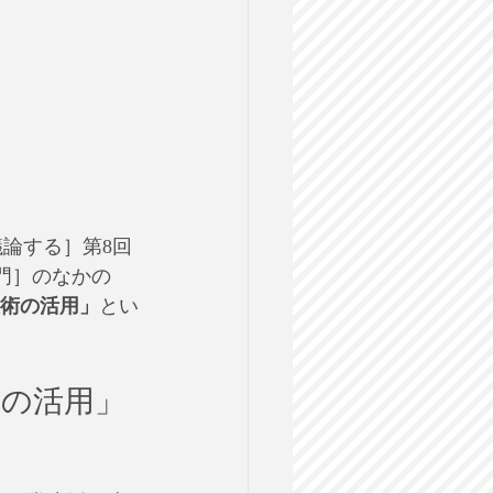
議論する］第8回
入門］のなかの
術の活用」
とい
術の活用」