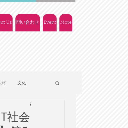
ut Us
問い合わせ
Event
More
人材
文化
人権
社会政策
T社会