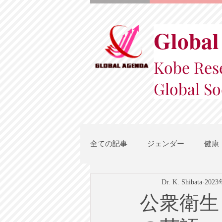
Global
Kobe Rese
Global So
全ての記事
ジェンダー
健康
Dr. K. Shibata
202
スポーツ
地域都市政策
公衆衛生