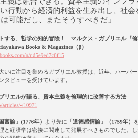
本主義は融合できる。資本主義のインフラ
しい行動から経済的利益を生み出し、社会
とは可能だし、またそうすべきだ」
トする、哲学の知的冒険！　マルクス・ガブリエル『倫
awa Books & Magazines（β）
abooks.com/n/nd5e9ed7c8f15
大いに注目を集めるガブリエル教授は、近年、ハーバー
ンタビューを受けています。
ブリエルが語る、資本主義を倫理的に改善する方法
/articles/-/10971
国富論」(1776年）
より先に
「道徳感情論」（1759年）
理と経済学は密接に関連して発展すべきものでした。し