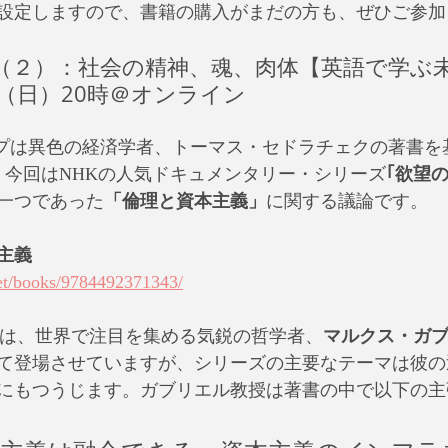
設定しますので、書籍の購入がまだの方も、ぜひご参加
（２）：社会の精神、魂、肉体【英語で学ぶ
25（日）20時＠オンライン
ョップは異色の経済学者、トーマス・セドラチェクの著書
。今回はNHKの人気ドキュメンタリー・シリーズ
｢欲望
一つであった
「倫理と資本主義」
に関する議論です。
主義 
.net/books/9784492371343/
ズは、世界で注目を集める気鋭の哲学者、
マルクス・ガ
て登場させていますが、シリーズの主要なテーマは彼の
にもつうじます。ガブリエル教授は著書の中で以下の主