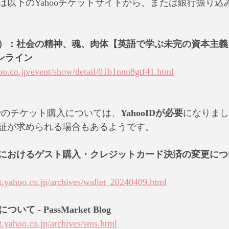
は以下のYahooチケットサイトから、または銀行振り込
）：社会の精神、魂、肉体【英語で学ぶ未完の資本主義】
オンライン
hoo.co.jp/event/show/detail/01b1nnn8gtf41.html
cketでのチケット購入については、
YahooIDが必要
になりまし
認証が求められる場合もあるようです。
におけるゲスト購入・クレジットカード決済の変更について
et.yahoo.co.jp/archives/wallet_20240409.html
て - PassMarket Blog
t.yahoo.co.jp/archives/sms.html