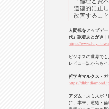
「倫理と資
道徳的に正
改善するこ
人間観をアップデー
代』訳者あとがき｜Hayak
https://www.hayakaw
ビジネスの世界でも
レビュー誌からもイ
哲学者マルクス・ガ
https://dhbr.diamond.jp
アダム・スミス
が
「
に、本来、道徳・倫