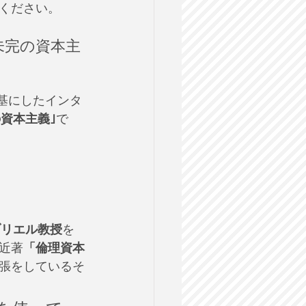
ください。
未完の資本主
を基にしたインタ
の資本主義｣
で
ブリエル教授
を
近著
「倫理資本
張をしているそ