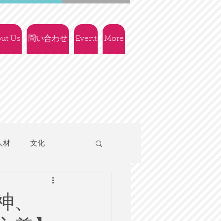
ut Us
問い合わせ
Event
More
人材
文化
人権
社会政策
神、