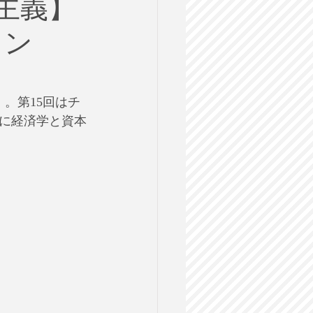
主義】
ルス
イン
格試験
」。第15回はチ
に経済学と資本