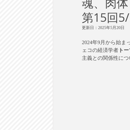
魂、肉体
労働
テクノロジー
政
第15回5
英語で学ぶ大人の社会科
ラ
更新日：
2025年5月20日
2024年9月から始
建築・都市計画
まち歩き
ェコの経済学者
トー
主義との関係性につ