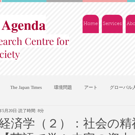
 Agenda
Home
Services
Abo
arch Centre for
ciety
The Japan Times
環境問題
アート
グローバル
5年5月20日
読了時間: 8分
国際機関
地域振興
ソーシャルビジネス
交流会
経済学（２）：社会の精