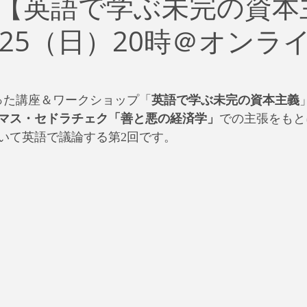
【英語で学ぶ未完の資本
治
ビジネス
リスク
ブランド
新型コロナウイ
/25（日）20時＠オンラ
イティング
Global News
ソーシャル・メディア
資
まった講座＆ワークショップ「
英語で学ぶ未完の資本主義
SDGs
マス・セドラチェク「善と悪の経済学」
での主張をもと
いて英語で議論する第2回です。