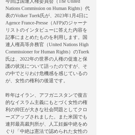
今回は国連人権委員会（The United 
Nations Commission on Human Rights）代
表のVolker Tuerk氏が、2023年1月4日に
Agence France-Presse（AFP)のジャーナ
リストのインタビューに答えた内容を
記事にまとめたものを利用します。国
連人権高等弁務官（United Nations High 
Commissioner for Human Rights）のTuerk
氏は、2022年の世界の人権の促進と保
護の状況について語ったのですが、そ
の中でとりわけ危機感を感じているの
が、女性の権利の後退です。
昨年はイラン、アフガニスタンで復古
的なイスラム主義にもとづく女性の権
利の抑圧が大きな社会問題としてクロ
ーズアップされました。また米国でも
連邦最高裁判所が、人工妊娠中絶をめ
ぐり「中絶は憲法で認められた女性の