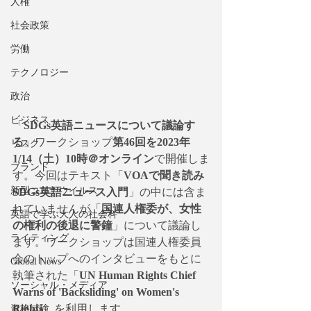
人権
社会政策
労働
テクノロジー
政治
ビジネス
「
SDGs英語ニュースについて議論す
る
」ワークショップ
第46回を2023年
リスク
1/14（土）10時＠オンライン
で開催しま
ブランド
す。今回はテキスト「
VOAで聞き読み
新型コロナウイルス
SDGs英語ニュース入門
」の中には含ま
れていませんが「
国連人権委が、女性
英語で学ぶ大人の社会科
の権利の後退に警鐘
」について議論し
ライティング
ます。ワークショップは国連人権委員
会のトップへのインタビューをもとに
Global News
執筆された「
UN Human Rights Chief 
ソーシャル・メディア
Warns of 'Backsliding' on Women's 
Rights
」を利用します。
資格試験