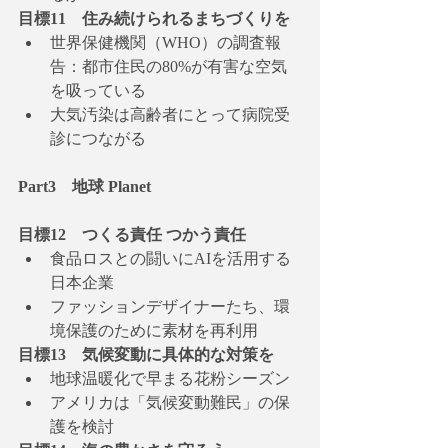
目標11　住み続けられるまちづくりを
世界保健機関（WHO）の調査報
告：都市住民の80%が有害な空気
を吸っている
大気汚染は高齢者にとって病院受
診につながる
Part3　地球 Planet
目標12　つくる責任 つかう責任
食品ロスとの闘いにAIを活用する
日本企業
ファッションデザイナーたち、環
境保護のために素材を再利用
目標13　気候変動に具体的な対策を
地球温暖化で早まる花粉シーズン
アメリカは「気候変動難民」の保
護を検討