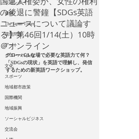
国連人権委が、女性の権利
ジェンダー
の後退に警鐘【SDGs英語
健康
ニュースについて議論す
The Japan Times
る】第46回1/14(土）10時
環境問題
＠オンライン
アート
グローバルな場で必要な英語力て何？
グローバル人材
「SDGsの現状」を英語で理解し、発信
文化
するための新英語ワークショップ。
スポーツ
地域都市政策
国際機関
地域振興
ソーシャルビジネス
交流会