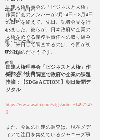
国連人権理事会の「ビジネスと人権」
建築・都市計画
作業部会のメンバーが7月24日～8月4日
まち歩き
の日程を終えて、先日、記者会見を行
いました。彼らが、日本政府や企業の
SDGs
人権をめぐる義務や責任への取り組み
新・日本の論点
を、来日して調査するのは、今回が初
めてなのだそうです。
ITと社会
教育
国連人権理事会「ビジネスと人権」作
未完の資本主義
業部会、訪日調査で政府や企業の課題
指摘：【SDGs ACTION!】朝日新聞デ
ジタル
https://www.asahi.com/sdgs/article/1497543
6
また、今回の国連の調査は、現在メデ
ィアで注目を集めているジャニーズ事