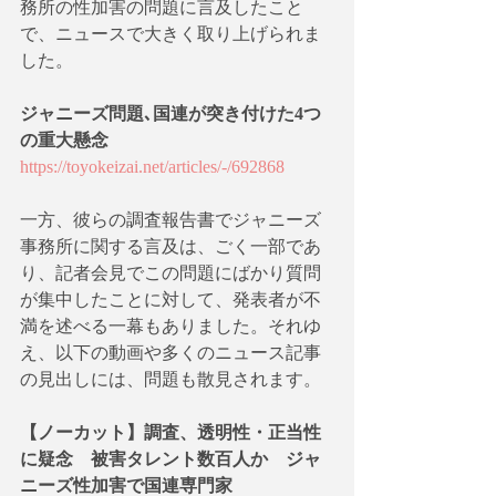
務所の性加害の問題に言及したこと
で、ニュースで大きく取り上げられま
した。
ジャニーズ問題､国連が突き付けた4つ
の重大懸念
https://toyokeizai.net/articles/-/692868
一方、彼らの調査報告書でジャニーズ
事務所に関する言及は、ごく一部であ
り、記者会見でこの問題にばかり質問
が集中したことに対して、発表者が不
満を述べる一幕もありました。それゆ
え、以下の動画や多くのニュース記事
の見出しには、問題も散見されます。
【ノーカット】調査、透明性・正当性
に疑念　被害タレント数百人か　ジャ
ニーズ性加害で国連専門家