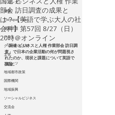
国連 ビジネスと人権 作業
ジェンダー
部会 訪日調査の成果と
健康
は？【英語で学ぶ大人の社
The Japan Times
会科】第57回 8/27（日）
環境問題
20時＠オンライン
アート
「国連 ビジネスと人権 作業部会 訪日調
グローバル人材
査」で日本の企業活動の何が問題視さ
文化
れたのか、現状と課題について英語で
スポーツ
議論。
地域都市政策
国際機関
地域振興
ソーシャルビジネス
交流会