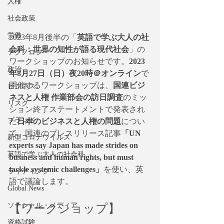
人権
社会政策
労働
2023年8月後半の「
英語で学ぶ大人の社
会科：世界の知性が語る現代社会
」の
テクノロジー
ワークショップのお知らせです。
2023
政治
年8月27日（日）夜20時＠オンライン
で
開催するワークショップは、
国連ビジ
ビジネス
ネスと人権 作業部会の訪日調査
のミッ
リスク
ション終了ステートメントで発表され
ブランド
た
日本のビジネスと人権の問題
につい
て、国連のプレスリリース記事
「UN 
新型コロナウイルス
experts say Japan has made strides on 
英語で学ぶ大人の社会科
business and human rights, but must 
tackle systemic challenges」
を使い、英
ライティング
語で議論します。
Global News
【ワークショップ】
ソーシャル・メディア
資格試験