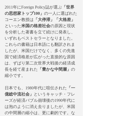
2011年にForeign Policy誌が選ぶ
「世界
の思想家トップ100」
の一人に選ばれた
コーエン教授は
「大停滞」「大格差」
といった
米国の格差社会
の原因と現状
を分析した著書を立て続けに発表し、
いずれもベストセラーとなりました。
これらの書籍は日本語にも翻訳されま
したが、米国だけでなく、多くの先進
国で経済格差が広がった直接的な原因
は、ずばり第二次世界大戦後の経済成
長を経て産まれた
「豊かな中間層」
の
縮小です。
日本でも、1980年代に喧伝された
「一
億総中流社会」
というキャッチ・フレ
ーズが経済バブル崩壊後の1990年代に
は泡のように消え去りましたが、米国
の中間層の縮小は、更に劇的です。な