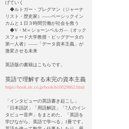
げていく
　◆ルトガー・ブレグマン（ジャーナ
リスト・歴史家）――ベーシックイン
カムと１日３時間労働が社会を救う
　◆V・M＝ショーンベルガ―（オック
スフォード大学教授・ビッグデータの
第一人者）――「データ資本主義」が
激変させる未来
英語版の書籍はこちらです。
英語で理解する未完の資本主義
https://book.alc.co.jp/book/b10029862.html
「インタビューの英語書き起こし」
「日本語訳」「用語解説」「7人のイン
タビュー音声」をまとめた、「英語を
学びながら、英語で学べる」1冊です。
英語を使って勉学・仕事をしたり、最