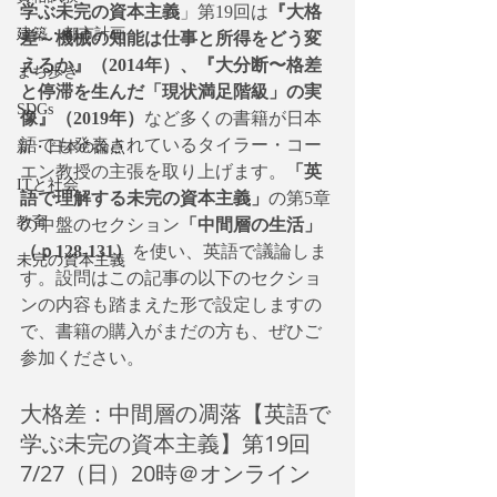
学ぶ未完の資本主義
」第19回は
『大格
建築・都市計画
差～機械の知能は仕事と所得をどう変
えるか』（2014年）、『大分断〜格差
まち歩き
と停滞を生んだ「現状満足階級」の実
SDGs
像』（2019年）
など多くの書籍が日本
語でも発表されているタイラー・コー
新・日本の論点
エン教授の主張を取り上げます。
「英
ITと社会
語で理解する未完の資本主義」
の第5章
教育
の中盤のセクション
「中間層の生活」
（ｐ128-131）
を使い、英語で議論しま
未完の資本主義
す。設問はこの記事の以下のセクショ
ンの内容も踏まえた形で設定しますの
で、書籍の購入がまだの方も、ぜひご
参加ください。
大格差：中間層の凋落【英語で
学ぶ未完の資本主義】第19回
7/27（日）20時＠オンライン