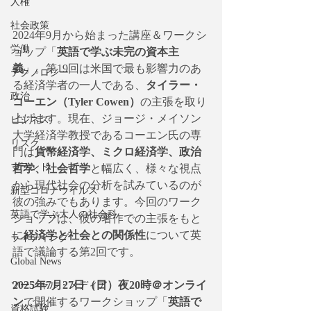
人権
社会政策
2024年9月から始まった講座＆ワークシ
労働
ョップ「
英語で学ぶ未完の資本主
義
」。第19回は米国で最も影響力のあ
テクノロジー
る経済学者の一人である、
タイラー・
政治
コーエン（Tyler Cowen）
の主張を取り
上げます。現在、ジョージ・メイソン
ビジネス
大学経済学教授であるコーエン氏の専
リスク
門は
貨幣経済学、ミクロ経済学、政治
ブランド
哲学、社会哲学
と幅広く、様々な視点
から現代社会の分析を試みているのが
新型コロナウイルス
彼の強みでもあります。今回のワーク
英語で学ぶ大人の社会科
ショップは、彼の著作での主張をもと
に
経済学と社会との関係性
について英
ライティング
語で議論する第2回です。
Global News
2025年7月27日（日）夜20時＠オンライ
ソーシャル・メディア
ン
で開催するワークショップ「
英語で
資格試験