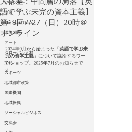
大格差：中間層の凋落【英
ジェンダー
語で学ぶ未完の資本主義】
健康
第19回7/27（日）20時＠
The Japan Times
オンライン
環境問題
アート
2024年9月から始まった「
英語で学ぶ未
グローバル人材
完の資本主義
」について議論するワー
文化
クショップ。2025年7月のお知らせで
す。
スポーツ
地域都市政策
国際機関
地域振興
ソーシャルビジネス
交流会