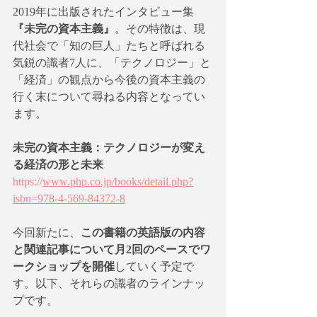
2019年に出版されたインタビュー集
『未完の資本主義』
。その特徴は、現
代社会で「知の巨人」たちと呼ばれる
気鋭の識者7人に、「テクノロジー」と
「経済」の観点から今後の資本主義の
行く末について尋ねる内容となってい
ます。
未完の資本主義：テクノロジーが変え
る経済の形と未来
https://
www.php.co.jp/books/detail.php?
isbn=978-4-569-84372-8
今回新たに、
この書籍の英語版の内容
と関連記事について月2回のペースでワ
ークショップを開催
していく予定で
す。以下、それらの識者のラインナッ
プです。