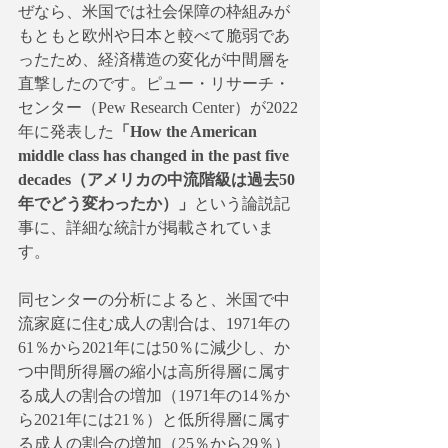
ぜなら、米国では社会保障の枠組みが
もともと欧州や日本と較べて脆弱であ
ったため、経済構造の変化が中間層を
直撃したのです。ピュー・リサーチ・
センター（Pew Research Center）が2022
年に発表した
「How the American 
middle class has changed in the past five 
decades（アメリカの中流階級は過去50
年でどう変わったか）」
という論説記
事に、詳細な統計が掲載されていま
す。
同センターの分析によると、米国で中
流家庭に住む成人の割合は、1971年の
61％から2021年には50％に減少し、か
つ中間所得層の縮小は高所得層に属す
る成人の割合の増加（1971年の14％か
ら2021年には21％）と低所得層に属す
る成人の割合の増加（25％から29％）