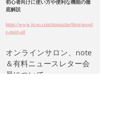
初心者向けに使い方や便利な機能の徹
底解説
https://www.jicoo.com/magazine/blog/googl
e-meet-all
オンラインサロン、note
＆有料ニュースレター会
員について
現在、オンライン・サロン「Global 
Newsについて語ろう」とnoteメンバー
シップ「英語で学ぶ大人の社会科」及
び有料ニュースレターの会員を募集し
ています。サロン会員とゴールド会員
は全てのワークショップに割引価格で
参加できます