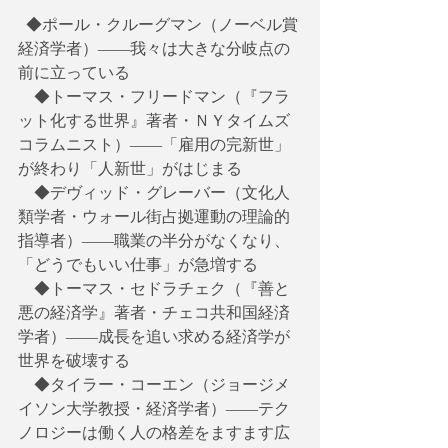
  ◆ポール・クルーグマン（ノーベル賞
経済学者）――我々は大きな分岐点の
前に立っている
　◆トーマス・フリードマン（『フラ
ット化する世界』著者・ＮＹタイムズ
コラムニスト）――「雇用の完新世」
が終わり「人新世」がはじまる
　◆デヴィッド・グレーバー（文化人
類学者・ウォール街占拠運動の理論的
指導者）――職業の半分がなくなり、
「どうでもいい仕事」が急増する
　◆トーマス・セドラチェク（『善と
悪の経済学』著者・チェコ共和国経済
学者）――成長を追い求める経済学が
世界を破壊する
　◆タイラー・コーエン（ジョージメ
イソン大学教授・経済学者）――テク
ノロジーは働く人の格差をますます広