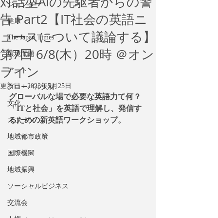
対話型AIの先駆者からの警
ジェンダー
告 Part2【IT社会の英語ニ
健康
ュースについて議論する】
The Japan Times
第7回 6/8(木）20時 ＠オン
環境問題
ライン
アート
更新日：
2023年5月25日
グローバル人材
グローバルな場で必要な英語力て何？
文化
「ITと社会」を英語で理解し、発信す
るための新英語ワークショップ。
スポーツ
地域都市政策
国際機関
地域振興
ソーシャルビジネス
交流会