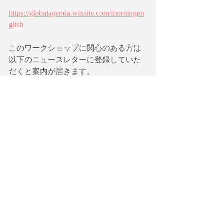
https://globalagenda.wixsite.com/morningen
glish
このワークショップに関心のある方は
以下のニュースレターに登録していた
だくと案内が届きます。  
【英語で学ぶ現代社会】を無料ニュー
スレター@Substackで購読しません
か？
https://globala.substack.com/subscribe
パートナー団体の募集
現在、以前と同じように京阪神での会
場の定期的開催に向けて、パートナー
団体（コワーキング・スペース、書