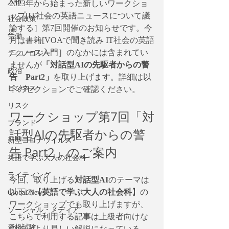
人権
2023年から始まった新しいワークショ
ップ[IT社会の英語ニュースについて議
社会政策
論する］第7回開催のお知らせです。今
労働
月は書籍[VOAで聞き読み IT社会の英語
ニュース入門］のなかには含まれてい
テクノロジー
ませんが
「対話型AIの先駆者からの警
政治
告　Part2」
を取り上げます。詳細は以
ビジネス
下のセクションでご確認ください。
リスク
ワークショップ第7回「対
ブランド
話型AIの先駆者からの警
新型コロナウイルス
告 Part2」のご案内
英語で学ぶ大人の社会科
ライティング
今回、取り上げる
対話型AI
のテーマは
以下の【
英語で学ぶ大人の社会科
】の
Global News
ワークショップでも取り上げますが、
ソーシャル・メディア
こちらで利用する記事は上級者向けな
資格試験
ので、より易しい解説になっている