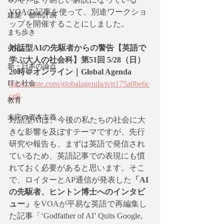
VOAの記事を使って、別途ワークショ
建築・都市計画
ップを開催することにしました。
まち歩き
対話型AIの先駆者からの警告【英語で
SDGs
学ぶ大人の社会科】第51回 5/28（日）
新・日本の論点
20時＠オンライン｜Global Agenda
https://note.com/globalagenda/n/n175a0be6c
ITと社会
ce9
教育
未完の資本主義
対話型AIは、今後の私たちの社会に大
きな影響を及ぼすテーマですが、先行
研究や報告も、まずは英語で発信され
ているため、英語記事での表現にも慣
れておく必要があると思います。そこ
で、ロイターとAP通信が発表した
「AI
の先駆者、ヒントン博士へのインタビ
ュー」
をVOAが平易な英語で再編集し
た記事「‘Godfather of AI’ Quits Google, 