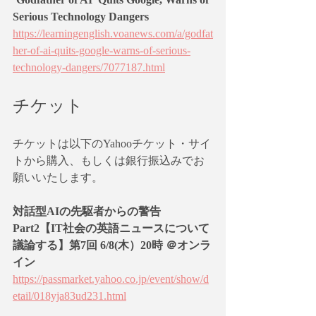
Serious Technology Dangers
https://learningenglish.voanews.com/a/godfat
her-of-ai-quits-google-warns-of-serious-
technology-dangers/7077187.html
チケット
チケットは以下のYahooチケット・サイ
トから購入、もしくは銀行振込みでお
願いいたします。
対話型AIの先駆者からの警告 
Part2【IT社会の英語ニュースについて
議論する】第7回 6/8(木）20時 ＠オンラ
イン
https://passmarket.yahoo.co.jp/event/show/d
etail/018yja83ud231.html