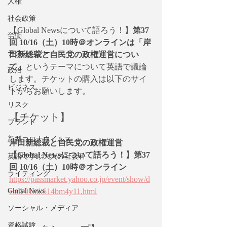
人権
社会政策
【Global Newsについて語ろう！】
第37
労働
回 10/16（土）10時＠オンラインは「岸
テクノロジー
田新総裁と自民党の政権運営につい
て」
というテーマについて英語で議論
政治
します。チケットの購入は以下のサイ
ビジネス
トからお願いします。
リスク
【チケット】
ブランド
新型コロナウイルス
岸田新総裁と自民党の政権運営
【Global Newsについて語ろう！】第37
英語で学ぶ大人の社会科
回 10/16（土）10時＠オンライン
ライティング
https://passmarket.yahoo.co.jp/event/show/d
Global News
etail/01mk614bm4y11.html
ソーシャル・メディア
資格試験