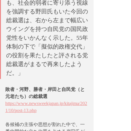
も、社会的弱者に寄り添う視線
を強調する野田氏もいた今回の
総裁選は、右から左まで幅広い
ウイングを持つ自民党の国民政
党性をいかんなく示した。55年
体制の下で「擬似的政権交代」
の役割を果たしたと評される党
総裁選がまるで再来したよう
だ。」
敗者・河野、勝者・岸田と自民党（と
元老たち）の総裁選 
https://www.newsweekjapan.jp/kitajima/202
1/10/post-13.php
各候補の主張や思想が割れた中で、一