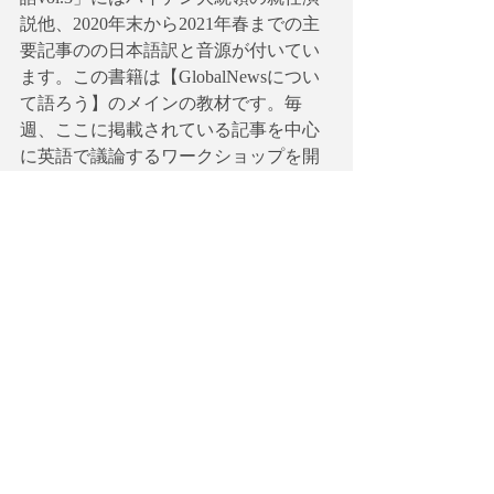
説他、2020年末から2021年春までの主
要記事のの日本語訳と音源が付いてい
ます。この書籍は【GlobalNewsについ
て語ろう】のメインの教材です。毎
週、ここに掲載されている記事を中心
に英語で議論するワークショップを開
催しています。
【Vol. 3の主要テーマ】
Feature 1
バイデン大統領　就任演説〈生音声〉
Feature 2
就任式の新星詩人　アマンダ・ゴーマ
ン氏（記事）