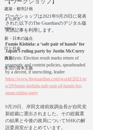
【ワークショップ】
建築・都市計画
ワークショップは2021年9月29日に発表
まち歩き
された以下のThe Guardianのデジタル版
SDGs
英語記事を利用します。
新・日本の論点
Fumio Kishida: a ‘safe pair of hands’ for 
ITと社会
Japan’s ruling party by Justin McCurry 
Analysis: Election result marks return of 
教育
pragmatic and centrist policies, spearheaded 
未完の資本主義
by a decent, if unexciting, leader
https://www.theguardian.com/world/2021/se
p/29/fumio-kishida-safe-pair-of-hands-for-
japan-ruling-party
9月29日、岸田文雄前政調会長が自民党
新総裁に選出されました。その総裁選
の結果と今後の政局についてNHKの解
説委員室がまとめています。