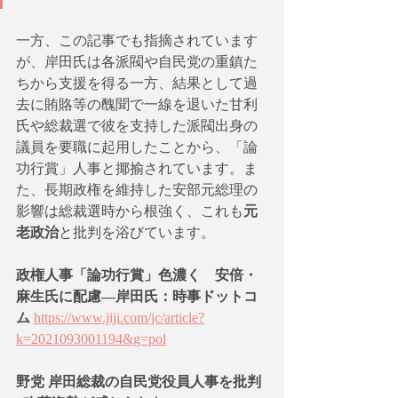
一方、この記事でも指摘されています
が、岸田氏は各派閥や自民党の重鎮た
ちから支援を得る一方、結果として過
去に賄賂等の醜聞で一線を退いた甘利
氏や総裁選で彼を支持した派閥出身の
議員を要職に起用したことから、「論
功行賞」人事と揶揄されています。ま
た、長期政権を維持した安部元総理の
影響は総裁選時から根強く、これも
元
老政治
と批判を浴びています。
政権人事「論功行賞」色濃く　安倍・
麻生氏に配慮―岸田氏：時事ドットコ
ム 
https://www.jiji.com/jc/article?
k=2021093001194&g=pol
野党 岸田総裁の自民党役員人事を批判 