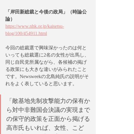
「岸田新総裁と今後の政局」（時論公
論） 
https://www.nhk.or.jp/kaisetsu-
blog/100/454911.html
今回の総裁選で興味深かったのは何と
いっても総裁選に2名の女性が出馬し、
同じ自民党所属ながら、各候補の掲げ
る政策にも大きな違いがみられたこと
です。Newsweekの北島純氏の説明がそ
れをよく表していると思います。
「敵基地先制攻撃能力の保有か
ら対中非難国会決議の実現まで
の保守的政策を正面から掲げる
高市氏もいれば、女性、こど