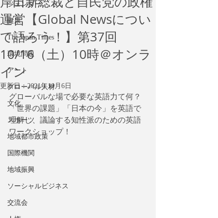
岸田新総裁と自民党の政権
ジェンダー
運営【Global Newsについ
健康
て語ろう！】第37回
The Japan Times
10/16（土）10時＠オンラ
環境問題
イン
アート
更新日：
2021年10月6日
グローバル人材
グローバルな場で必要な英語力て何？
文化
「世界の課題」「日本の今」を英語で
理解し、議論する知性派のための英語
スポーツ
ワークショップ！
地域都市政策
国際機関
地域振興
ソーシャルビジネス
交流会