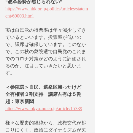
“改革姿勢が感じられない” 
https://www.nhk.or.jp/politics/articles/statem
ent/69003.html
実は自民党の得票率は年々減少してき
ているといいます。投票率が低いの
で、議席は確保しています。このなか
で、この秋の衆院選で自民党のこれま
でのコロナ対策がどのように評価され
るのか、注目していきたいと思いま
す。
＜参院選＞自民、選挙区勝ったけど　
全有権者２割支持　議席占有は５割
超：東京新聞
https://www.tokyo-np.co.jp/article/15339
様々な歴史的経緯から、政権交代が起
こりにくく、政治にダイナミズムが欠