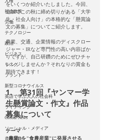
人権
をいくつか紹介いたしました。今回、
社会政策
追加でこの秋に締め切りがある「大学
生・社会人向け」の本格的な「懸賞論
労働
文の募集」についてご紹介します。
テクノロジー
農業、交通、企業情報のディスクロー
政治
ジャー・IRなど専門性の高い内容ばか
ビジネス
りですが、自己研鑽のためにぜひチャ
レンジしませんか？それなりの賞金も
リスク
期待できます！
ブランド
新型コロナウイルス
1.　第31回『ヤンマー学
英語で学ぶ大人の社会科
生懸賞論文・作文』作品
ライティング
募集について
Global News
ソーシャル・メディア
テーマ
"農業"を"食農産業"に発展させる
資格試験