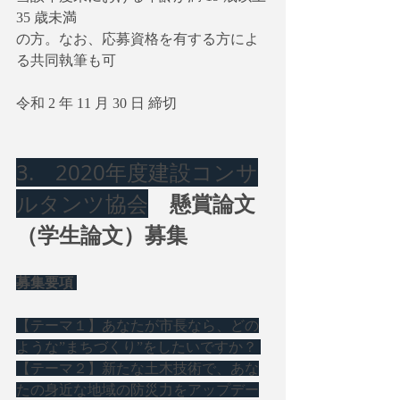
35 歳未満
の方。なお、応募資格を有する方によ
る共同執筆も可
令和 2 年 11 ⽉ 30 ⽇ 締切
3.　2020年度建設コンサ
　懸賞論文
ルタンツ協会
（学生論文）募集
募集要項 
【テーマ１】あなたが市長なら、どの
ような”まちづくり”をしたいですか？ 
【テーマ２】新たな土木技術で、あな
たの身近な地域の防災力をアップデー