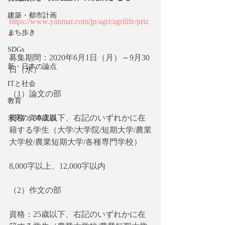
建築・都市計画
https://www.yanmar.com/jp/agri/agrilife/priz
まち歩き
e/
SDGs
募集期間：2020年6月1日（月）～9月30
新・日本の論点
日（水）
ITと社会
（1）論文の部
教育
資格：30歳以下、右記のいずれかに在
未完の資本主義
籍する学生（大学/大学院/短期大学/農業
大学校/農業短期大学/各種専門学校）
8,000字以上、12,000字以内
（2）作文の部
資格：25歳以下、右記のいずれかに在