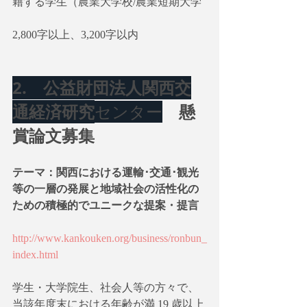
籍する学生（農業大学校/農業短期大学
2,800字以上、3,200字以内
2.　公益財団法人関西交
通経済研究
　懸
センター
賞論文募集
テーマ：関西における運輸･交通･観光
等の一層の発展と地域社会の活性化の
ための積極的でユニークな提案・提言
http://www.kankouken.org/business/ronbun_
index.html
学生・大学院生、社会人等の方々で、
当該年度末における年齢が満 19 歳以上 