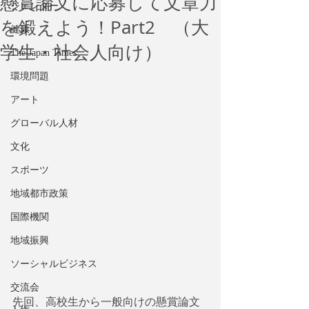
懸賞論文に応募して文章力
ジェンダー
を鍛えよう！Part2 （大
健康
学生・社会人向け）
The Japan Times
環境問題
アート
グローバル人材
文化
スポーツ
地域都市政策
国際機関
地域振興
ソーシャルビジネス
交流会
先回、高校生から一般向けの懸賞論文