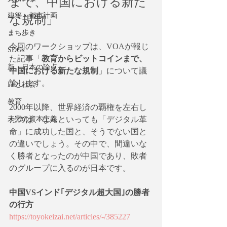
まで、中国における新た
な規制」
建築・都市計画
まち歩き
今回のワークショップは、VOAが報じ
SDGs
た記事「
教育からビットコインまで、
新・日本の論点
中国における新たな規制
」について議
論します。
ITと社会
教育
2000年以降、世界経済の覇権を左右し
たのは、なんといっても「デジタル革
未完の資本主義
命」に成功した国と、そうでない国と
の違いでしょう。その中で、間違いな
く勝者となったのが中国であり、敗者
のグループに入るのが日本です。
中国VSインド｢デジタル超大国｣の勝者
の行方
https://toyokeizai.net/articles/-/385227