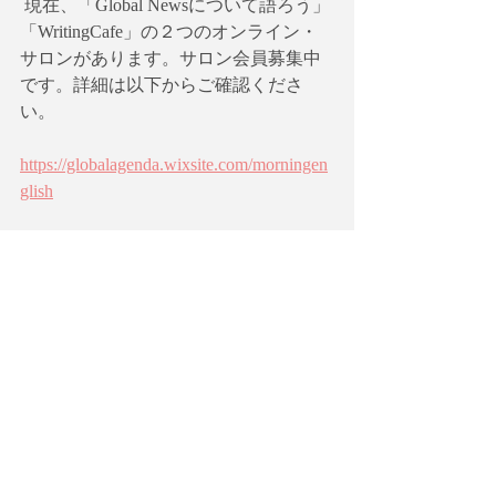
 現在、「Global Newsについて語ろう」
「WritingCafe」の２つのオンライン・
サロンがあります。サロン会員募集中
です。詳細は以下からご確認くださ
い。
https://globalagenda.wixsite.com/morningen
glish
このワークショップに関心のある方は
以下のニュースレターに登録していた
だくと案内が届きます。  
【英語で学ぶ現代社会】を無料ニュー
スレター@Substackで購読しません
か？
https://globala.substack.com/subscribe