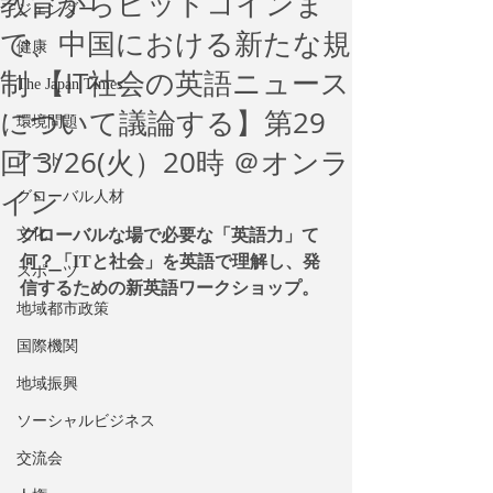
教育からビットコインま
ジェンダー
で、中国における新たな規
健康
制 【IT社会の英語ニュース
The Japan Times
について議論する】第29
環境問題
回 3/26(火）20時 ＠オンラ
アート
イン
グローバル人材
文化
グローバルな場で必要な「英語力」て
何？「ITと社会」を英語で理解し、発
スポーツ
信するための新英語ワークショップ。
地域都市政策
国際機関
地域振興
ソーシャルビジネス
交流会