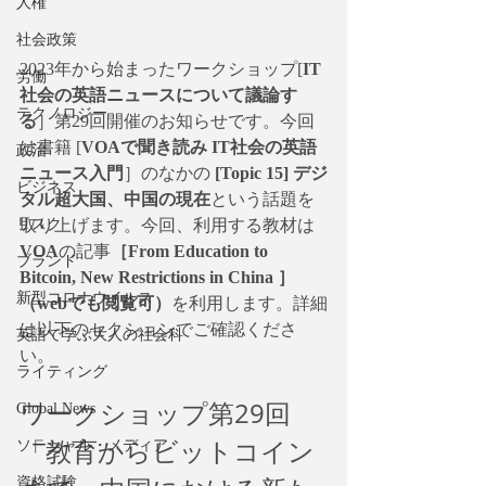
人権
社会政策
2023年から始まったワークショップ[
IT
労働
社会の英語ニュースについて議論す
テクノロジー
る
］第29回開催のお知らせです。今回
は書籍 [
VOAで聞き読み IT社会の英語
政治
ニュース入門
］のなかの 
[Topic 15] デジ
ビジネス
タル超大国、中国の現在
という話題を
取り上げます。今回、利用する教材は
リスク
VOA
の記事
［From Education to 
ブランド
Bitcoin, New Restrictions in China ］
新型コロナウイルス
（webでも閲覧可）
を利用します。詳細
は以下のセクションでご確認くださ
英語で学ぶ大人の社会科
い。
ライティング
ワークショップ第29回
Global News
「教育からビットコイン
ソーシャル・メディア
資格試験