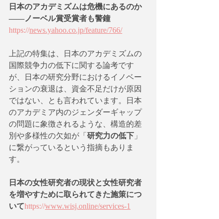
日本のアカデミズムは危機にあるのか
――ノーベル賞受賞者も警鐘
https://
news.yahoo.co.jp/feature/766/
上記の特集は、日本のアカデミズムの
国際競争力の低下に関する論考です
が、日本の研究分野におけるイノベー
ションの衰退は、資金不足だけが原因
ではない、とも言われています。日本
のアカデミア内のジェンダーギャップ
の問題に象徴されるような、構造的差
別や多様性の欠如が「
研究力の低下
」
に繋がっているという指摘もありま
す。
日本の女性研究者の現状と女性研究者
を増やすために取られてきた施策につ
いて
https://
www.wisj.online/services-1