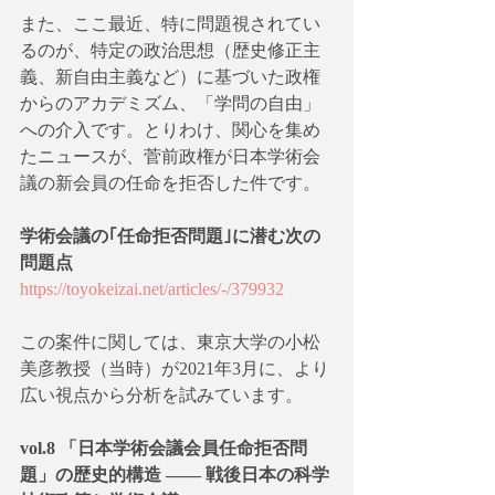
また、ここ最近、特に問題視されてい
るのが、特定の政治思想（歴史修正主
義、新自由主義など）に基づいた政権
からのアカデミズム、「学問の自由」
への介入です。とりわけ、関心を集め
たニュースが、菅前政権が日本学術会
議の新会員の任命を拒否した件です。
学術会議の｢任命拒否問題｣に潜む次の
問題点
https://toyokeizai.net/articles/-/379932
この案件に関しては、東京大学の小松
美彦教授（当時）が2021年3月に、より
広い視点から分析を試みています。
vol.8 「日本学術会議会員任命拒否問
題」の歴史的構造 —— 戦後日本の科学