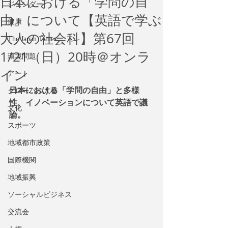
日本における「学問の自
ジェンダー
由」について【英語で学ぶ
健康
大人の社会科】第67回
The Japan Times
1/21（日）20時＠オンラ
環境問題
イン
アート
日本における「学問の自由」と多様
グローバル人材
性、イノベーションについて英語で議
文化
論。
スポーツ
地域都市政策
国際機関
地域振興
ソーシャルビジネス
交流会