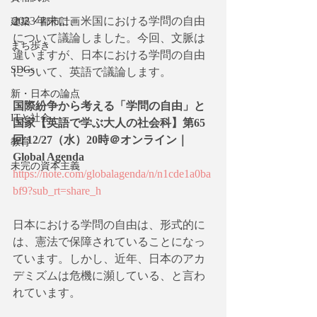
2023年末に、米国における学問の自由
建築・都市計画
について議論しました。今回、文脈は
まち歩き
違いますが、日本における学問の自由
SDGs
について、英語で議論します。
新・日本の論点
国際紛争から考える「学問の自由」と
ITと社会
国家【英語で学ぶ大人の社会科】第65
回 12/27（水）20時＠オンライン｜
教育
Global Agenda
未完の資本主義
https://note.com/globalagenda/n/n1cde1a0ba
bf9?sub_rt=share_h
日本における学問の自由は、形式的に
は、憲法で保障されていることになっ
ています。しかし、近年、日本のアカ
デミズムは危機に瀕している、と言わ
れています。