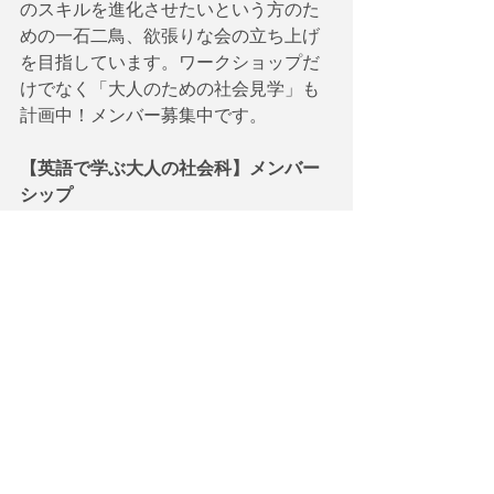
のスキルを進化させたいという方のた
めの一石二鳥、欲張りな会の立ち上げ
を目指しています。ワークショップだ
けでなく「大人のための社会見学」も
計画中！メンバー募集中です。
【英語で学ぶ大人の社会科】メンバー
シップ
https://note.com/globalagenda/circle
有料ニュースレター【英語で学
ぶ現代社会】(発展編）
ニュースレター【英語で学ぶ現代社
会】(発展編）はGlobal Agendaが運営す
るイベント・英語ワークショップの案
内及び解説と設問を加えた記事を配信
しています。主要な英語メディアで発