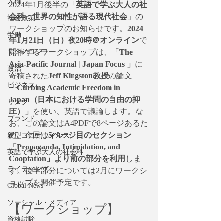
人権
2024年1月後半の「
英語で学ぶ大人の社
会科：世界の知性が語る現代社会
」の
社会政策
ワークショップのお知らせです。
2024
労働
年1月21日（日）夜20時＠オンライン
で
開催するワークショップは、「
The 
テクノロジー
Asia-Pacific Journal | Japan Focus
」
に
政治
寄稿された
Jeff Kingston教授
の論文
ビジネス
「
Curbing Academic Freedom in 
Japan（日本における学問の自由の抑
リスク
圧）」
を使い、英語で議論します。な
ブランド
お、この論文はA4PDFで8ページあるた
め、今回は
5ページ目のセクション
新型コロナウイルス
「Propaganda, Intimidation, and 
英語で学ぶ大人の社会科
Cooptation」より前の部分を利用
しま
ライティング
す。後半部分については2月にワークシ
ョップを開催予定です。
Global News
ソーシャル・メディア
【ワークショップ】
資格試験