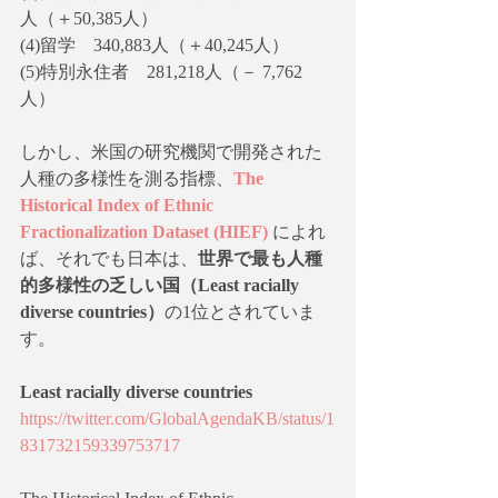
人（＋50,385人）
(4)留学　340,883人（＋40,245人）
(5)特別永住者　281,218人（－ 7,762
人）
しかし、米国の研究機関で開発された
人種の多様性を測る指標、
The 
Historical Index of Ethnic 
Fractionalization Dataset (HIEF)
によれ
ば、それでも日本は、
世界で最も人種
的多様性の乏しい国（Least racially 
diverse countries）
の1位とされていま
す。
Least racially diverse countries
https://twitter.com/GlobalAgendaKB/status/1
831732159339753717