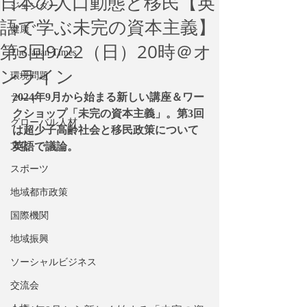
日本の人口動態と移民【英
ジェンダー
語で学ぶ未完の資本主義】
健康
第3回9/22（日）20時＠オ
The Japan Times
ンライン
環境問題
2024年9月から始まる新しい講座＆ワー
アート
クショップ「未完の資本主義」。第3回
グローバル人材
は超少子高齢社会と移民政策について
文化
英語で議論。
スポーツ
地域都市政策
国際機関
地域振興
ソーシャルビジネス
交流会