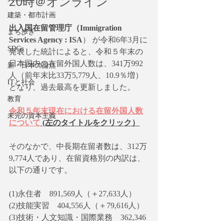
20時＠オンライン
建築・都市計画
出入国在留管理庁（Immigration 
まち歩き
Services Agency : ISA
） が令和6年3月に
SDGs
発表した統計によると、令和５年末の
日本国内の在留外国人数は、341万992
新・日本の論点
人（前年末比33万5,779人、10.9％増）
ITと社会
となり、過去最高を更新しました。
教育
令和５年末現在における在留外国人数
未完の資本主義
について
 (左のタイトルをクリック）
そのなかで、中長期在留者数は、312万
9,774人であり、在留資格別の内訳は、
以下の通りです。
(1)永住者　891,569人（＋27,633人）
(2)技能実習　404,556人（＋79,616人）
(3)技術・人文知識・国際業務　362,346