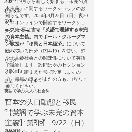
人権
2024年9月から新しく始まる「未完の資
本主義」に関するワークショップのお
社会政策
知らせです。2024年9月22日（日）夜20
労働
時＠オンラインで開催するワークショ
ップ第3回は書籍
「英語で理解する未完
テクノロジー
の資本主義」
内で
ポール・クルーグマ
政治
ン教授
が
「移民と日本経済」
について
述べている部分
（P14-19）
を使い、超
ビジネス
少子高齢社会との関連性について英語
リスク
で議論します。設問は次のセクション
ブランド
の内容も踏まえた形で設定しますの
で、書籍の購入がまだの方も、ぜひご
新型コロナウイルス
参加ください。
英語で学ぶ大人の社会科
日本の人口動態と移民
ライティング
【英語で学ぶ未完の資本
Global News
主義】第3回　9/22（日）
ソーシャル・メディア
資格試験