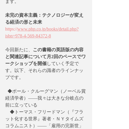
ます。
未完の資本主義：テクノロジーが変え
る経済の形と未来
https://
www.php.co.jp/books/detail.php?
isbn=978-4-569-84372-8
今回新たに、
この書籍の英語版の内容
と関連記事について月2回のペースでワ
ークショップを開催
していく予定で
す。以下、それらの識者のラインナッ
プです。
  ◆ポール・クルーグマン（ノーベル賞
経済学者）――我々は大きな分岐点の
前に立っている
　◆トーマス・フリードマン（『フラ
ット化する世界』著者・ＮＹタイムズ
コラムニスト）――「雇用の完新世」