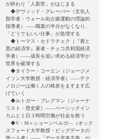
が終わり「人新世」がはじまる
　◆デヴィッド・グレーバー（文化人
類学者・ウォール街占拠運動の理論的
指導者）――職業の半分がなくなり、
「どうでもいい仕事」が急増する
　◆トーマス・セドラチェク（『善と
悪の経済学』著者・チェコ共和国経済
学者）――成長を追い求める経済学が
世界を破壊する
　◆タイラー・コーエン（ジョージメ
イソン大学教授・経済学者）――テク
ノロジーは働く人の格差をますます広
げていく
　◆ルトガー・ブレグマン（ジャーナ
リスト・歴史家）――ベーシックイン
カムと１日３時間労働が社会を救う
　◆V・M＝ショーンベルガ―（オック
スフォード大学教授・ビッグデータの
第一人者）――「データ資本主義」が