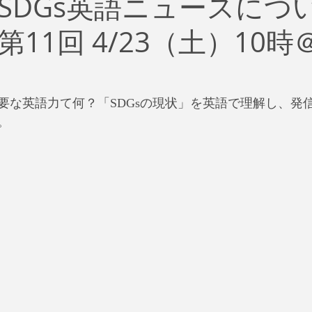
SDGs英語ニュースにつ
治
ビジネス
リスク
ブランド
新型コロナウイ
11回 4/23（土）10時
イティング
Global News
ソーシャル・メディア
資
要な英語力て何？「SDGsの現状」を英語で理解し、発
SDGs
。