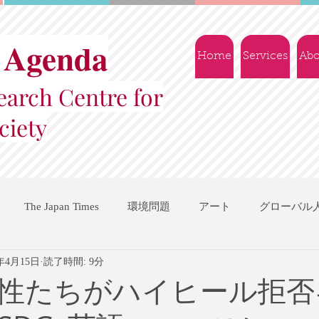
 Agenda
Home
Services
Abo
arch Centre for
ciety
The Japan Times
環境問題
アート
グローバル
2年4月15日
読了時間: 9分
国際機関
地域振興
ソーシャルビジネス
交流会
性たちがハイヒール拒否