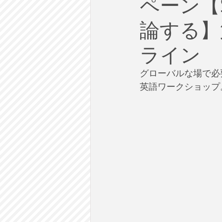
ペーン【
労働
テクノロジー
政
論する】第
英語で学ぶ大人の社会科
ラ
ライン
グローバルな場で必
建築・都市計画
まち歩き
英語ワークショップ