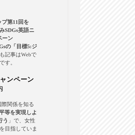
プ第11回を
みSDGs英語ニ
ペーン
DGsの「目標5:ジ
も記事はWebで
です。
キャンペーン
内
国際関係を知る
ー平等を実現しよ
行う
」で、女性
を目指していま