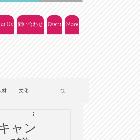
ut Us
問い合わせ
Event
More
人材
文化
人権
社会政策
キャン