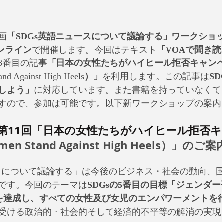
画
「SDGs英語ニュースについて議論する」ワークショッ
オンライン
で開催します。今回はテキスト
「VOAで聞き読
8番目の記事
「日本の女性たちがハイヒール拒否キャン
nd Against High Heels
）」
を利用します。この記事は
S
しよう」
に対応しています。また書籍を持っていなくて
すので、参加は可能です。以下新ワークショップの案内
第11回「日本の女性たちがハイヒール拒否
men Stand Against High Heels）」のご案
ースについて議論する」は今後のビジネス・社会の動向、
です。今回のテーマは
SDGsの5番目の目標「ジェンダ
等を達成し、すべての女性及び女児のエンパワーメントを
受ける政治的・社会的そして経済的不平等の解消の実現