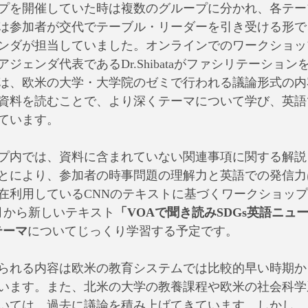
プを開催していた時は複数のグループに分かれ、各テー
は参加者が交代でテーブル・リーダーを引き受ける形で
ンダが担当していました。オンラインでのワークショッ
ジェンダ代表であるDr.Shibataがファシリテーション
は、欧米の大学・大学院のゼミで行われる議論形式の内
資料を読むことで、より深くテーマについて学び、英語
ています。
プ内では、資料に含まれていない関連事項に関する解説
とにより、参加者の時事問題の理解力と英語での発信力
在利用しているCNNのテキストに基づくワークショップは
月から新しいテキスト
「VOAで聞き読みSDGs英語ニュ
テーマ
についてじっくり学習する予定です。
られる内容は欧米の教育システムでは比較的早い時期か
います。また、北米の大学の教養課程や欧米の社会科学
いては、過去に議論を積み上げてきています。しかし、