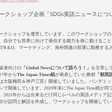
enda-21c.com/contact
ワークショップ企画「SDGs英語ニュースにつ
ワークショップを運営しています。このワークショップの目
、自分でも世界に向けて発信する能力を身に着けること
でR＆D、マーケティング、海外関連の部署に勤務する
級者向けの
「Global Newsについて語ろう！」
を主宰し
17年から
The Japan Times紙
が発表していた教材
「朝英
は大阪梅田＆神戸三宮）開催していました。パンデミック
開催しています。2020年末にThe Japan Time紙が
、2021年からは出来るだけ同じレベルの英語メディア
ダが設問と解説を作成し、ワークショップを開催してい