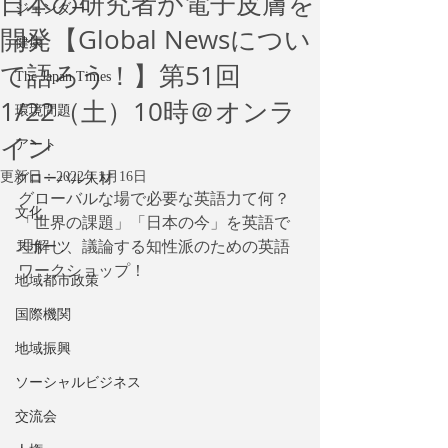
日本の研究者が電子皮膚を
ジェンダー
開発【Global Newsについ
健康
て語ろう！】第51回
The Japan Times
1/22（土）10時＠オンラ
環境問題
イン
アート
更新日：
2022年1月16日
グローバル人材
グローバルな場で必要な英語力て何？
文化
「世界の課題」「日本の今」を英語で
理解し、議論する知性派のための英語
スポーツ
ワークショップ！
地域都市政策
国際機関
地域振興
ソーシャルビジネス
交流会