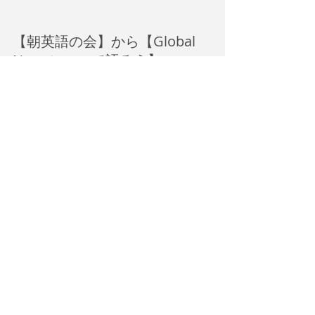
【朝英語の会】から【Global 
Newsについて語ろう】へ
グローバルな場で必要な英語力て何？
「世界の課題」「日本の今」を英語で
理解し、議論する知性派のための英語
ワークショップ「朝英語の会～The 
Japan Times紙記事について議論する」
の新バージョン「Global Newsについて
語ろう！」です。新型肺炎感染予防対
策として2020年4月からオンラインで開
催していますが、現在対面での授業も
感染状況を見ながら徐々に再開してい
く予定です。
ニュース英語の議論のための素材とし
て利用してきたThe Japan Times紙の「朝