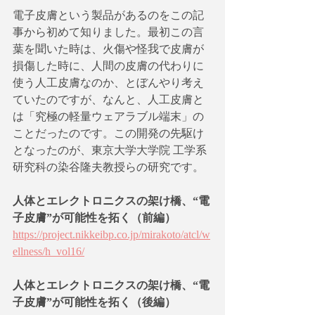
電子皮膚という製品があるのをこの記
事から初めて知りました。最初この言
葉を聞いた時は、火傷や怪我で皮膚が
損傷した時に、人間の皮膚の代わりに
使う人工皮膚なのか、とぼんやり考え
ていたのですが、なんと、人工皮膚と
は「究極の軽量ウェアラブル端末」の
ことだったのです。この開発の先駆け
となったのが、東京大学大学院 工学系
研究科の染谷隆夫教授らの研究です。
人体とエレクトロニクスの架け橋、“電
子皮膚”が可能性を拓く（前編）
https://project.nikkeibp.co.jp/mirakoto/atcl/w
ellness/h_vol16/
人体とエレクトロニクスの架け橋、“電
子皮膚”が可能性を拓く（後編）