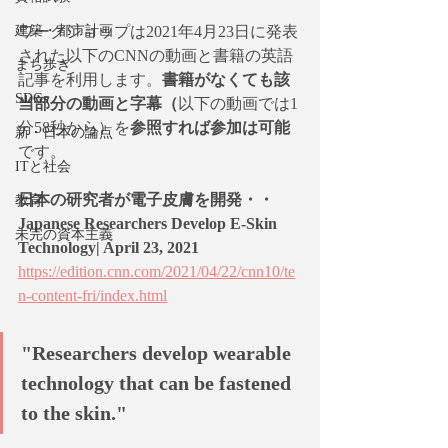
建築・都市計画
ワークショップは2021年4月23日に発表
された以下のCNNの動画と書籍の英語
まち歩き
記事を利用します。
書籍がなくても該
SDGs
当部分の動画と字幕（
以下の動画では1
分58秒から）を
参照すれば参加は可能
新・日本の論点
です。
ITと社会
日本の研究者が電子皮膚を開発・・
教育
Japanese Researchers Develop E-Skin 
未完の資本主義
Technology| April 23, 2021 
https://edition.cnn.com/2021/04/22/cnn10/te
n-content-fri/index.html
"Researchers develop wearable 
technology that can be fastened 
to the skin."