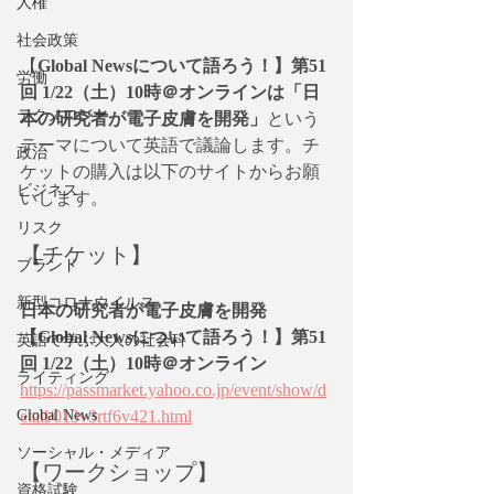
人権
社会政策
【
Global Newsについて語ろう！】第51
労働
回 1/22（土）10時＠オンラインは「日
テクノロジー
本の研究者が電子皮膚を開発」
という
テーマについて英語で議論します。チ
政治
ケットの購入は以下のサイトからお願
ビジネス
いします。
リスク
【チケット】
ブランド
新型コロナウイルス
日本の研究者が電子皮膚を開発
【Global Newsについて語ろう！】第51
英語で学ぶ大人の社会科
回 1/22（土）10時＠オンライン
ライティング
https://passmarket.yahoo.co.jp/event/show/d
Global News
etail/013v3rtf6v421.html
ソーシャル・メディア
【ワークショップ】
資格試験