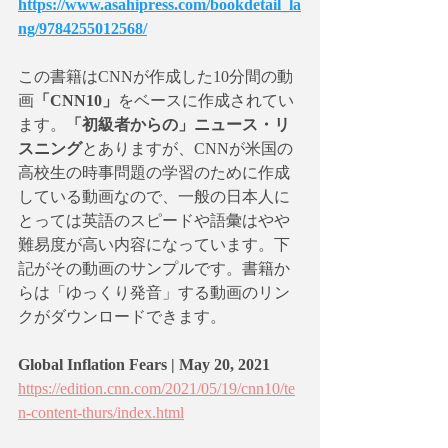
https://www.asahipress.com/bookdetail_la
ng/9784255012568/
この書籍はCNNが作成した10分間の動
画
「CNN10」
をベースに作成されてい
ます。
「初級者からの」ニュース・リ
スニング
とありますが、CNNが米国の
高校生の時事問題の学習のために作成
している動画なので、一般の日本人に
とっては英語のスピードや語彙はやや
難易度が高い内容になっています。下
記がその動画のサンプルです。書籍か
らは「ゆっくり発音」する動画のリン
クがダウンロードできます。
Global Inflation Fears | May 20, 2021 
https://edition.cnn.com/2021/05/19/cnn10/te
n-content-thurs/index.html