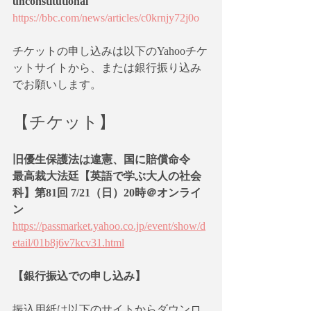
unconstitutional
https://bbc.com/news/articles/c0krnjy72j0o
チケットの申し込みは以下のYahooチケ
ットサイトから、または銀行振り込み
でお願いします。
【チケット】
旧優生保護法は違憲、国に賠償命令　
最高裁大法廷【英語で学ぶ大人の社会
科】第81回 7/21（日）20時＠オンライ
ン
https://passmarket.yahoo.co.jp/event/show/d
etail/01b8j6v7kcv31.html
【銀行振込での申し込み】
振込用紙は以下のサイトからダウンロ