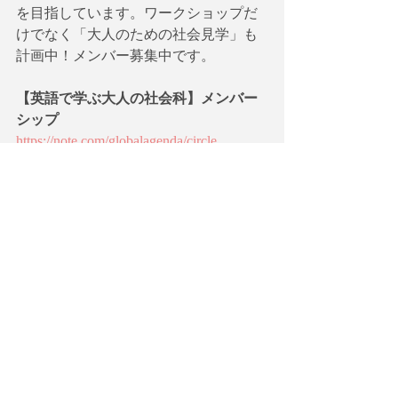
を目指しています。ワークショップだ
けでなく「大人のための社会見学」も
計画中！メンバー募集中です。
【英語で学ぶ大人の社会科】メンバー
シップ
https://note.com/globalagenda/circle
有料ニュースレター【英語で学
ぶ現代社会】(発展編）
ニュースレター【英語で学ぶ現代社
会】(発展編）はGlobal Agendaが運営す
るイベント・英語ワークショップの案
内及び解説と設問を加えた記事を配信
しています。主要な英語メディアで発
表される現代社会のターニングポイン
トになるような重要なニュース記事・