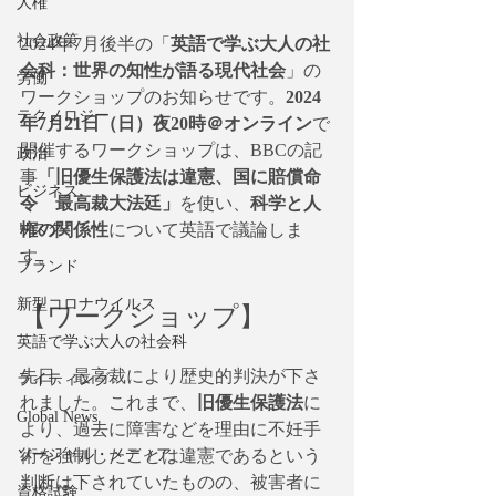
人権
社会政策
2024年7月後半の「
英語で学ぶ大人の社
会科：世界の知性が語る現代社会
」の
労働
ワークショップのお知らせです。
2024
テクノロジー
年7月21日（日）夜20時＠オンライン
で
開催するワークショップは、BBCの記
政治
事
「旧優生保護法は違憲、国に賠償命
ビジネス
令　最高裁大法廷」
を使い、
科学と人
権の関係性
について英語で議論しま
リスク
す。
ブランド
新型コロナウイルス
【ワークショップ】
英語で学ぶ大人の社会科
先日、最高裁により歴史的判決が下さ
ライティング
れました。これまで、
旧優生保護法
に
Global News
より、過去に障害などを理由に不妊手
術を強制したことは違憲であるという
ソーシャル・メディア
判断は下されていたものの、被害者に
資格試験