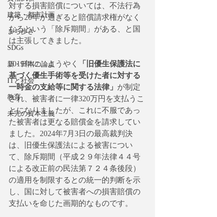
対する損害賠償については、不法行為
建築・都市計画
から20年が過ぎると賠償請求権がなく
なるという「除斥期間」がある、と国
まち歩き
は主張してきました。
SDGs
2019年に、ようやく
「旧優生保護法に
新・日本の論点
基づく優生手術等を受けた者に対する
ITと社会
一時金の支給等に関する法律」
が制定
教育
され、被害者に一律320万円を支払うこ
とになりましたが、これに不服であっ
未完の資本主義
た被害者は更なる賠償金を請求してい
ました。2024年7月3日の最高裁判決
は、旧優生保護法による被害につい
て、除斥期間（平成２９年法律４４号
による改正前の民法第７２４条後段）
の適用を制限するとの統一的判断を示
し、国に対して被害者への損害賠償の
支払いを命じた画期的なものです。