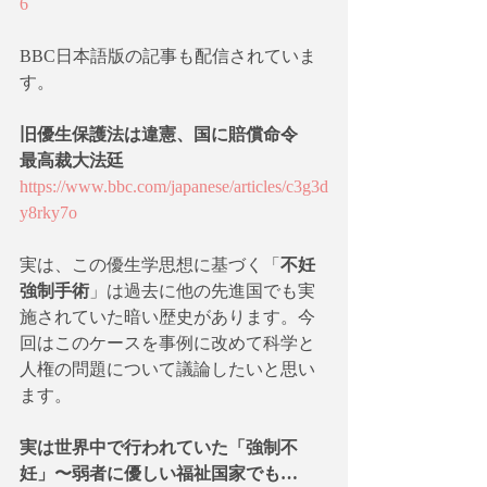
6
BBC日本語版の記事も配信されていま
す。
旧優生保護法は違憲、国に賠償命令　
最高裁大法廷
https://www.bbc.com/japanese/articles/c3g3d
y8rky7o
実は、この優生学思想に基づく「
不妊
強制手術
」は過去に他の先進国でも実
施されていた暗い歴史があります。今
回はこのケースを事例に改めて科学と
人権の問題について議論したいと思い
ます。
実は世界中で行われていた「強制不
妊」〜弱者に優しい福祉国家でも…