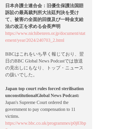
日本弁護士連合会：旧優生保護法国賠
訴訟の最高裁判所大法廷判決を受け
て、被害の全面的回復及び一時金支給
法の改正を求める会長声明
https://www.nichibenren.or.jp/document/stat
ement/year/2024/240703_2.html
BBCはこれをいち早く報じており、翌
日のBBC Global News Podcastでは放送
の見出しにもなり、トップ・ニュース
の扱いでした。
Japan top court rules forced sterilisation 
unconstitutionalGlobal News Podcast: 
Japan's Supreme Court ordered the 
government to pay compensation to 11 
victims.
https://www.bbc.co.uk/programmes/p0j83bp