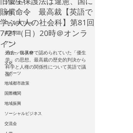
旧優生保護法は違憲、国に
ジェンダー
賠償命令 最高裁【英語で
健康
学ぶ大人の社会科】第81回
The Japan Times
7/21（日）20時＠オンラ
環境問題
イン
アート
過去、世界中で認められていた「優生
グローバル人材
学」の思想。最高裁の歴史的判決から
文化
科学と人権の関係性について英語で議
スポーツ
論。
地域都市政策
国際機関
地域振興
ソーシャルビジネス
交流会