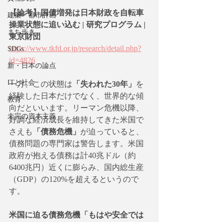
【論考】国債増発は日本財政を自転車
建築・都市計画
操業状態に追い込む | 研究プログラム | 
まち歩き
東京財団
https://www.tkfd.or.jp/research/detail.php?
SDGs
id=4826
新・日本の論点
ITと社会
一方、この状態は
「失われた30年」
を
経験した日本だけでなく、世界的な傾
教育
向だといいます。リーマン危機以降、
未完の資本主義
好調な経済成長を維持してきた米国で
さえも
「債務危機」
が迫っていると、
債務問題の専門家は警告します。米国
政府が抱える債務は計40兆ドル（約
6400兆円）近くに膨らみ、国内総生産
（GDP）の120%を超えるというので
す。
米国に迫る債務危機「もはや安全では