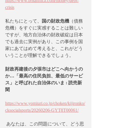
https://www.britannica.com/money/debt-
crisis
私たちにとって、
国の財政危機
（債務
危機）をすぐに実感することは難しい
ですが、地方自治体の財政破綻は日本
でも過去に実例があり、この事例を国
家にあてはめて考えると、これがどう
いうことが理解できるでしょう。
財政再建後の夕張市はどこへ向かうの
か…「最高の住民負担、最低のサービ
ス」と呼ばれた自治体のいま : 読売新
聞
https://www.yomiuri.co.jp/choken/kijironko/
cksocialsports/20260206-GYT8T00061/
 あなたは、この問題について、どう思