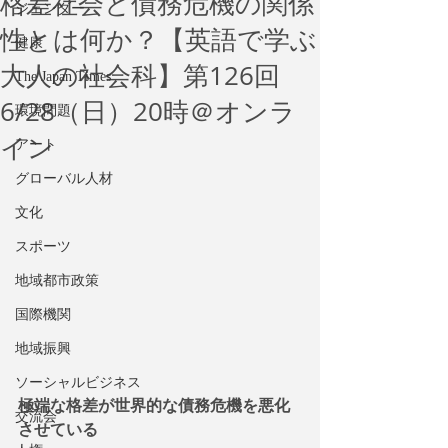
格差社会と債務危機の関係
ジェンダー
性とは何か？【英語で学ぶ
健康
大人の社会科】第126回
The Japan Times
6/28（日）20時＠オンラ
環境問題
イン
アート
グローバル人材
文化
スポーツ
地域都市政策
国際機関
地域振興
ソーシャルビジネス
極端な格差が世界的な債務危機を悪化
交流会
させている