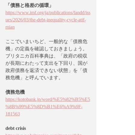
「債務と格差の循環」
https://www.imf.org/ja/publications/fandd/iss
ues/2026/03/the-debt-inequality-cycle-atif-
mian
ここでいまいちど、一般的な「債務危
機」の定義を確認しておきましょう。
ブリタニカ百科事典は、「政府の税収
が長期にわたって支出を下回り、国が
政府債務を返済できない状態」を「債
務危機」と呼んでいます。
債務危機　
https://kotobank.jp/word/%E5%82%B5%E5
%8B%99%E5%8D%B1%E6%A9%9F-
181563
debt crisis