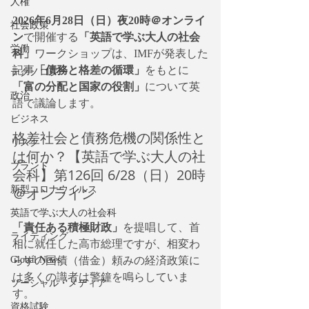
人権
2026年6月28日（日）夜20時＠オンライ
社会政策
ン
で開催する
「英語で学ぶ大人の社会
労働
科」
ワークショップは、IMFが発表した
記事
「債務と格差の循環」
をもとに
テクノロジー
「富の分配と国家の役割」
について英
政治
語で議論します。
ビジネス
格差社会と債務危機の関係性と
リスク
は何か？【英語で学ぶ大人の社
ブランド
会科】第126回 6/28（日）20時
新型コロナウイルス
＠オンライン
英語で学ぶ大人の社会科
「責任ある積極財政」
を提唱して、首
ライティング
相に就任した高市総理ですが、相変わ
Global News
らずの国債（借金）頼みの経済政策に
は多くの識者は警鐘を鳴らしていま
ソーシャル・メディア
す。
資格試験