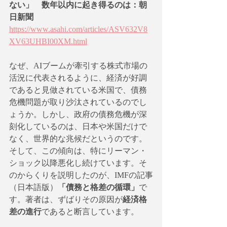
ない」　数年以内に起き得るのは：朝
日新聞
https://www.asahi.com/articles/ASV632V8
XV63UHBI00XM.html
なぜ、AIブームが牽引する株式市場の
活況に代表されるように、経済が好調
であると見做されている米国で、債務
危機問題が取り沙汰されているのでし
ょうか。しかし、政府の債務危機が深
刻化しているのは、日本や米国だけで
なく、世界的な兆候だというのです。
そして、この傾向は、特にリーマン・
ショック以降悪化し続けています。そ
のからくりを説明したのが、IMFの記事
（日本語版）
「債務と格差の循環」
で
す。著者は、ずばりその原因が
経済格
差の進行
であると断言しています。