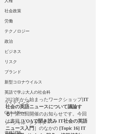
人権
社会政策
労働
テクノロジー
政治
ビジネス
リスク
ブランド
新型コロナウイルス
英語で学ぶ大人の社会科
2023年から始まったワークショップ[
IT
ライティング
社会の英語ニュースについて議論す
Global News
る
］第32回開催のお知らせです。今回
は書籍 [
VOAで聞き読み IT社会の英語
ソーシャル・メディア
ニュース入門
］のなかの 
[Topic 16] IT
資格試験