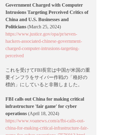
Government Charged with Computer 
Intrusions Targeting Perceived Critics of 
China and U.S. Businesses and 
Politicians
 (March 25, 2024)
https://www.justice.gov/opa/pr/seven-
hackers-associated-chinese-government-
charged-computer-intrusions-targeting-
perceived
これを受けてFBI長官は中国が米国の重
要インフラをサイバー作戦の「格好の
標的」にしていると非難しました。
FBI calls out China for making critical 
infrastructure 'fair game' for cyber 
operations
 (April 18, 2024)  
https://www.voanews.com/a/fbi-calls-out-
china-for-making-critical-infrastructure-fair-