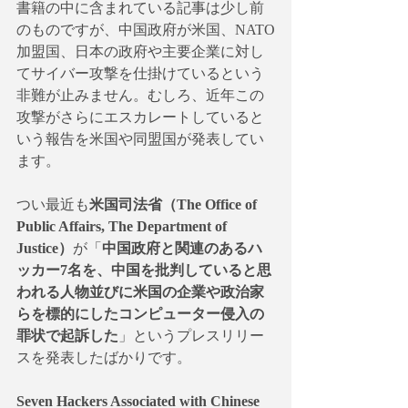
書籍の中に含まれている記事は少し前
のものですが、中国政府が米国、NATO
加盟国、日本の政府や主要企業に対し
てサイバー攻撃を仕掛けているという
非難が止みません。むしろ、近年この
攻撃がさらにエスカレートしていると
いう報告を米国や同盟国が発表してい
ます。
つい最近も
米国司法省（The Office of 
Public Affairs, The Department of 
Justice）
が「
中国政府と関連のあるハ
ッカー7名を、中国を批判していると思
われる人物並びに米国の企業や政治家
らを標的にしたコンピューター侵入の
罪状で起訴した
」というプレスリリー
スを発表したばかりです。
Seven Hackers Associated with Chinese 