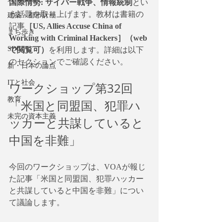
国際情勢: サイバー戦争、情報統制
とい
う話題を取り上げます。教材は書籍の
建築・都市計画
記事
［US, Allies Accuse China of 
まち歩き
Working with Criminal Hackers］（web
SDGs
で閲覧可）
を利用します。詳細は以下
のセクションでご確認ください。
新・日本の論点
ITと社会
ワークショップ第32回
教育
「米国と同盟国、犯罪ハ
未完の資本主義
ッカーと共謀していると
中国を非難」
今回のワークショップは、VOAが報じ
た記事「米国と同盟国、犯罪ハッカー
と共謀していると中国を非難」につい
て議論します。