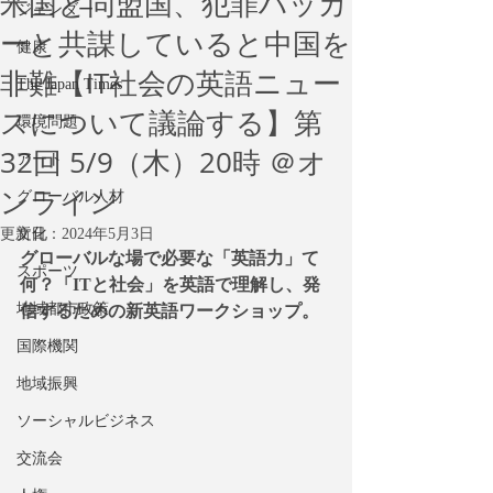
米国と同盟国、犯罪ハッカ
ジェンダー
ーと共謀していると中国を
健康
非難【IT社会の英語ニュー
The Japan Times
スについて議論する】第
環境問題
32回 5/9（木）20時 ＠オ
アート
ンライン
グローバル人材
更新日：
文化
2024年5月3日
グローバルな場で必要な「英語力」て
スポーツ
何？「ITと社会」を英語で理解し、発
地域都市政策
信するための新英語ワークショップ。
国際機関
地域振興
ソーシャルビジネス
交流会