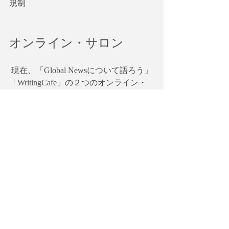
規制
オンライン・サロン
 現在、「Global Newsについて語ろう」
「WritingCafe」の２つのオンライン・
サロンがあります。サロン会員募集中
です。詳細は以下からご確認くださ
い。
https://globalagenda.wixsite.com/morningen
glish
このワークショップに関心のある方は
以下のニュースレターに登録していた
だくと案内が届きます。  