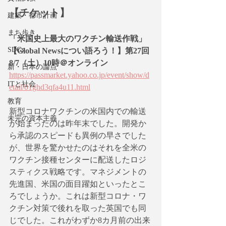
【チケット】
建築・都市計画
まち歩き
「米国史上最大のワクチン輸送作戦」
SDGs
【Global Newsについ語ろう！】第27回
8/7（土）10時＠オンライン
新・日本の論点
https://passmarket.yahoo.co.jp/event/show/d
ITと社会
etail/01ghd3qfa4u11.html
教育
新型コロナワクチンの米国内での輸送
未完の資本主義
が始まったのは昨年末でした。開発か
ら承認のスピードも異例の早さでした
が、世界を驚かせたのはそれを全米の
ワクチン接種センターに配送したロジ
スティクス戦略です。マネジメントの
先進国、米国の面目躍如といったとこ
ろでしょうか。これは新型コロナ・ワ
クチン対策で後れを取った英国でも同
じでした。これがわずか8カ月前の出来