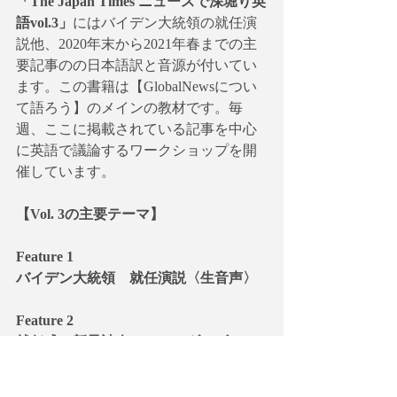
「The Japan Times ニュースで深堀り英
語vol.3」
にはバイデン大統領の就任演
説他、2020年末から2021年春までの主
要記事のの日本語訳と音源が付いてい
ます。この書籍は【GlobalNewsについ
て語ろう】のメインの教材です。毎
週、ここに掲載されている記事を中心
に英語で議論するワークショップを開
催しています。
【Vol. 3の主要テーマ】
Feature 1
バイデン大統領　就任演説〈生音声〉
Feature 2
就任式の新星詩人　アマンダ・ゴーマ
ン氏（記事）