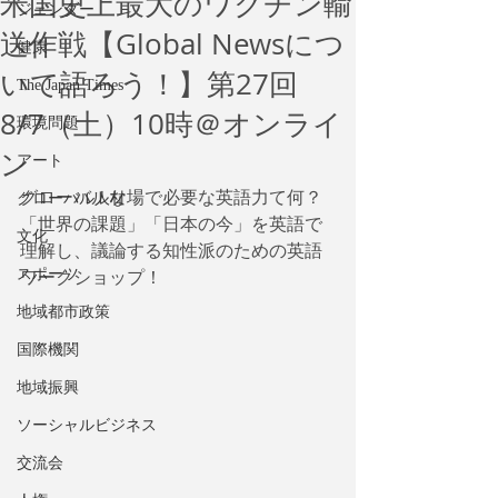
米国史上最大のワクチン輸
ジェンダー
送作戦【Global Newsにつ
健康
いて語ろう！】第27回
The Japan Times
8/7（土）10時＠オンライ
環境問題
ン
アート
グローバルな場で必要な英語力て何？
グローバル人材
「世界の課題」「日本の今」を英語で
文化
理解し、議論する知性派のための英語
スポーツ
ワークショップ！
地域都市政策
国際機関
地域振興
ソーシャルビジネス
交流会