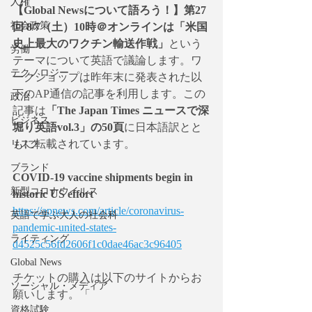
人権
【Global Newsについて語ろう！】第27
社会政策
回 8/7（土）10時＠オンラインは「米国
史上最大のワクチン輸送作戦」
という
労働
テーマについて英語で議論します。ワ
テクノロジー
ークショップは昨年末に発表された以
下のAP通信の記事を利用します。この
政治
記事は
「The Japan Times ニュースで深
ビジネス
堀り英語vol.3」の50頁
に日本語訳とと
もに転載されています。
リスク
ブランド
COVID-19 vaccine shipments begin in 
新型コロナウイルス
historic US effort
https://apnews.com/article/coronavirus-
英語で学ぶ大人の社会科
pandemic-united-states-
ライティング
d4525c56fd2606f1c0dae46ac3c96405
Global News
チケットの購入は以下のサイトからお
ソーシャル・メディア
願いします。「
資格試験