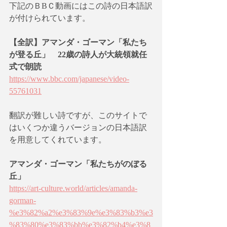
下記のＢBＣ動画にはこの詩の日本語訳
が付けられています。
【全訳】アマンダ・ゴーマン「
私たち
が登る丘
」　22歳の詩人が大統領就任
式で朗読
https://www.bbc.com/japanese/video-
55761031
翻訳が難しい詩ですが、このサイトで
はいくつか違うバージョンの日本語訳
を用意してくれています。
アマンダ・ゴーマン「私たちがのぼる
丘」
https://art-culture.world/articles/amanda-
gorman-
%e3%82%a2%e3%83%9e%e3%83%b3%e3
%83%80%e3%83%bb%e3%82%b4%e3%8