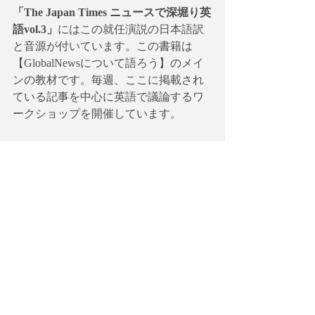
「The Japan Times ニュースで深堀り英
語vol.3」
にはこの就任演説の日本語訳
と音源が付いています。この書籍は
【
GlobalNewsについて語ろう
】
のメイ
ンの教材です。毎週、ここに掲載され
ている記事を中心に英語で議論するワ
ークショップを開催しています。
The Japan Times ニュースで深掘り英
語 Vol. 3［2021 春夏］
https://bookclub.japantimes.co.jp/book/b561
674.html
【Vol. 3の主要テーマ】
Feature 1
バイデン大統領　就任演説〈生音声〉