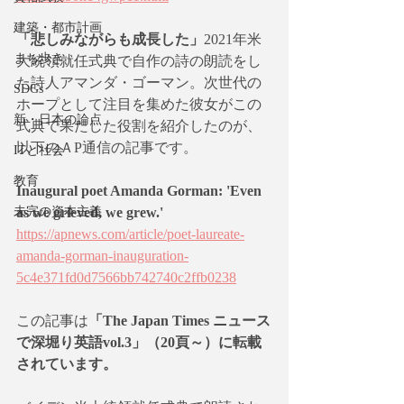
建築・都市計画
「悲しみながらも成長した」
2021年米
まち歩き
大統領就任式典で自作の詩の朗読をし
た詩人アマンダ・ゴーマン。次世代の
SDGs
ホープとして注目を集めた彼女がこの
新・日本の論点
式典で果たした役割を紹介したのが、
以下のＡP通信の記事です。
ITと社会
教育
Inaugural poet Amanda Gorman: 'Even 
未完の資本主義
as we grieved, we grew.'
https://apnews.com/article/poet-laureate-
amanda-gorman-inauguration-
5c4e371fd0d7566bb742740c2ffb0238
この記事は
「The Japan Times ニュース
で深堀り英語vol.3」（20頁～）に転載
されています。