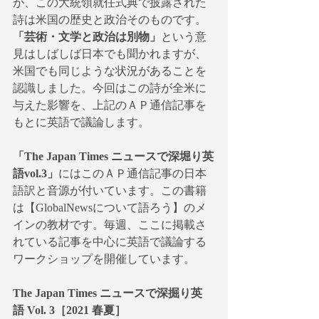
が、この大統領就任式典で披露された
詩は米国の歴史と政治そのものです。
「芸術・文学と政治は別物」
という意
見はしばしば日本でも聞かれますが、
米国でも同じような状況があることを
認識しました。今回はこの詩が全米に
与えた影響を、上記のＡＰ通信記事を
もとに英語で議論します。
「The Japan Times ニュースで深堀り英
語vol.3」
にはこのＡＰ通信記事の日本
語訳と音源が付いています。この書籍
は
【
GlobalNewsについて語ろう
】
のメ
インの教材です。毎週、ここに掲載さ
れている記事を中心に英語で議論する
ワークショップを開催しています。
The Japan Times ニュースで深掘り英
語 Vol. 3［2021 春夏］