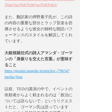
3%bc%e3%83%9e%e3%83%b3/
また、翻訳家の押野素子氏が、この詩
の内容の重要な部分とラップ音楽を彷
彿させるような彼女の独特な朗読パフ
ォーマンスのスタイルを解説してくれ
ています。
大統領就任式の詩人アマンダ・ゴーマ
ンの「身振りを交えた言葉」が意味す
ること
https://gendai.ismedia.jp/articles/-/79654?
media=frau
以前、TEDの講演の中で、イベントの
依頼者からよく頼まれるのは「政治に
ついては語らないで」というリクエス
トだと、ゴーマン氏は語っています