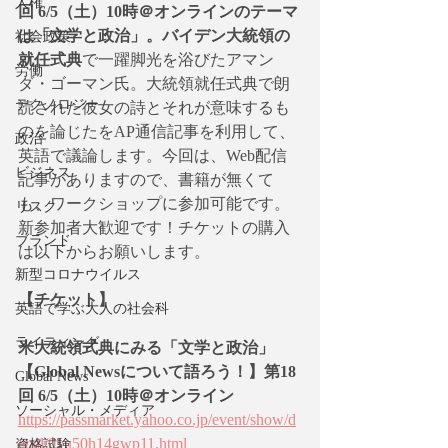
人権
回 6/5（土）10時＠オンラインのテーマ
は「
文学と政治」。バイデン大統領の
社会政策
就任式典
で一躍脚光を浴びたア
マン
労働
ダ・ゴーマン氏。大統領就任式典で朗
テクノロジー
読された彼女の詩とそれが意味するも
のを論じたをAP通信記事を利用して、
政治
英語で議論します。今回は、Web配信
ビジネス
記事がありますので、書籍が無くて
も、ワークショップに参加可能です。
リスク
新参加者大歓迎です！チケットの購入
ブランド
は以下からお願いします。
新型コロナウイルス
【チケット】
英語で学ぶ大人の社会科
ライティング
米大統領式典にみる「文学と政治」
【Global Newsについて語ろう！】第18
Global News
回 6/5（土）10時＠オンライン
ソーシャル・メディア
https://passmarket.yahoo.co.jp/event/show/d
etail/01u50h14gwp11.html
資格試験