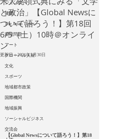
米大統領式典にみる「文学
ジェンダー
と政治」【Global Newsに
健康
ついて語ろう！】第18回
The Japan Times
6/5（土）10時＠オンライ
環境問題
ン
アート
更新日：
2021年5月30日
グローバル人材
文化
スポーツ
地域都市政策
国際機関
地域振興
ソーシャルビジネス
交流会
【Global Newsについて語ろう！】第18